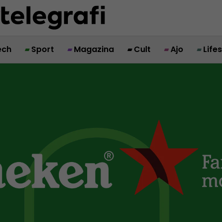
ech
Sport
Magazina
Cult
Ajo
Life