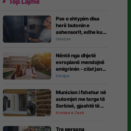
Top Lajme
Pse e shtypim disa
herë butonin e
ashensorit, edhe kur
është ndezur?
Lifestyle
Mendja jonë ka një
arsye të veçantë
Nëntë nga dhjetë
evropianë mendojnë
emigrimin - cilat janë
shtetet më tërheqëse
Evropa
për ta?
Municion i fshehur në
automjet me targa të
Serbisë, gjashtë të
arrestuar në
Kronika e Zezë
Prishtinë
Tre persona