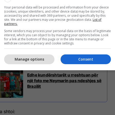
Your personal data will be processed and information from your device
ë treguar përmirësime të kënaqshme, me stafin
(cookies, unique identifiers, and other device data) may be stored by,
accessed by and shared with 369 partners, or used specifically by this
të i kënaqur me ecurinë e trajtimit të tij.
site. We and our partners may use precise geolocation data.
List of
partners.
zyrtare të Federatës Braziliane thuhet:
Some vendors may process your personal data on the basis of legitimate
interest, which you can object to by managing your options below. Look
for a link at the bottom of this page or in the site menu to manage or
withdraw consent in privacy and cookie settings.
shtrua një MRI-je të hënën dhe testet treguan një
ë trajtimit të tij, brenda parametrave të pritur".
Manage options
Consent
Edhe kundërshtarët u rreshtuan për
një foto me Neymarin pas ndeshjes së
Brazilit
a shtoi: