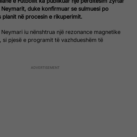
iane e Futbollit ka publikuar një përditësim zyrtar
 Neymarit, duke konfirmuar se sulmuesi po
 planit në procesin e rikuperimit.
t, Neymari iu nënshtrua një rezonance magnetike
, si pjesë e programit të vazhdueshëm të