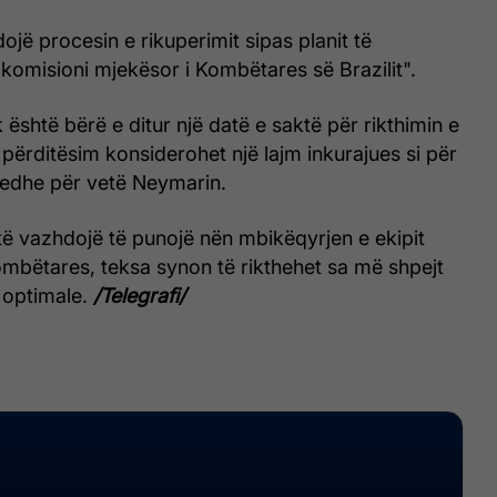
ojë procesin e rikuperimit sipas planit të
 komisioni mjekësor i Kombëtares së Brazilit".
është bërë e ditur një datë e saktë për rikthimin e
y përditësim konsiderohet një lajm inkurajues si për
u edhe për vetë Neymarin.
të vazhdojë të punojë nën mbikëqyrjen e ekipit
mbëtares, teksa synon të rikthehet sa më shpejt
j optimale.
/Telegrafi/