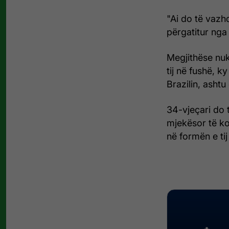
"Ai do të vazhd
përgatitur nga
Megjithëse nuk 
tij në fushë, k
Brazilin, asht
34-vjeçari do 
mjekësor të ko
në formën e ti