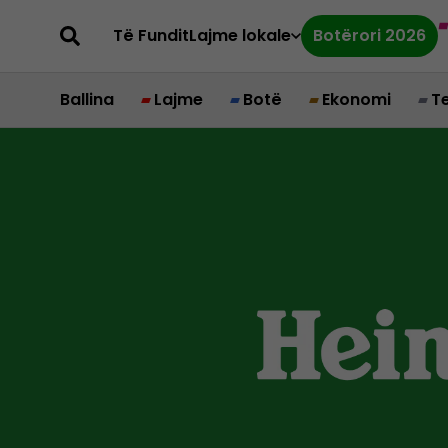
Të Fundit
Lajme lokale
Botërori 2026
Ballina
Lajme
Botë
Ekonomi
T