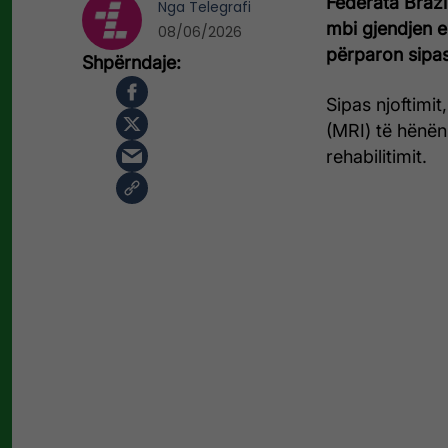
Federata Brazil
Nga
Telegrafi
mbi gjendjen e
08/06/2026
përparon sipas
Sipas njoftimi
(MRI) të hënën
rehabilitimit.