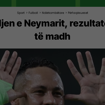
Sport
>
Futboll
>
Ndërkombëtare
>
Përfaqësueset
djen e Neymarit, rezultat
të madh