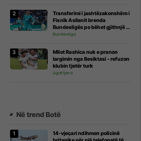
Transferimi i jashtëzakonshëm i
Fisnik Asllanit brenda
Bundesligës po bëhet gjithnjë e
më konkret - detajet e fundit
Bundesliga
Milot Rashica nuk e pranon
largimin nga Besiktasi - refuzon
klubin tjetër turk
Ligat tjera
Në trend Botë
14-vjeçari ndihmon policinë
britanike për një telefonatë të