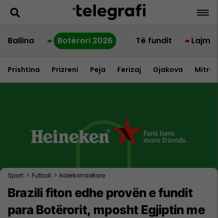
Ballina
Botërori 2026
Të fundit
Lajme
Prishtina
Prizreni
Peja
Ferizaj
Gjakova
Mitrov
Sport
>
Futboll
>
Ndërkombëtare
Brazili fiton edhe provën e fundit
para Botërorit, mposht Egjiptin me