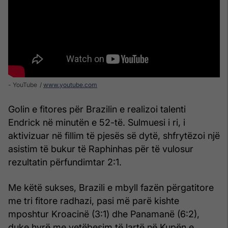
- YouTube
www.youtube.com
Golin e fitores për Brazilin e realizoi talenti
Endrick në minutën e 52-të. Sulmuesi i ri, i
aktivizuar në fillim të pjesës së dytë, shfrytëzoi një
asistim të bukur të Raphinhas për të vulosur
rezultatin përfundimtar 2:1.
Me këtë sukses, Brazili e mbyll fazën përgatitore
me tri fitore radhazi, pasi më parë kishte
mposhtur Kroacinë (3:1) dhe Panamanë (6:2),
duke hyrë me vetëbesim të lartë në Kupën e