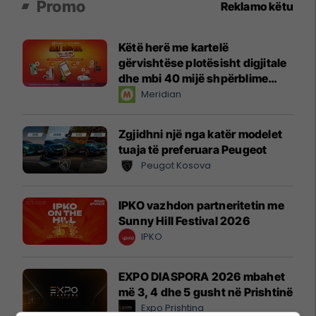
Promo
Reklamo këtu
Këtë herë me kartelë
gërvishtëse plotësisht digjitale
dhe mbi 40 mijë shpërblime
instant!
Meridian
Zgjidhni një nga katër modelet
tuaja të preferuara Peugeot
Peugot Kosova
IPKO vazhdon partneritetin me
Sunny Hill Festival 2026
IPKO
EXPO DIASPORA 2026 mbahet
më 3, 4 dhe 5 gusht në Prishtinë
Expo Prishtina