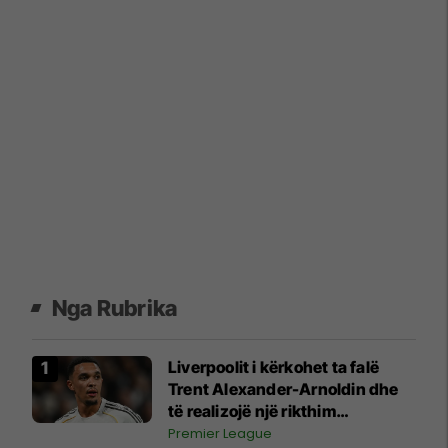
Nga Rubrika
Liverpoolit i kërkohet ta falë
Trent Alexander-Arnoldin dhe
të realizojë një rikthim
sensacional në "Anfield"
Premier League