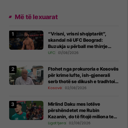
Më të lexuarat
“Vrisni, vrisni shqiptarët”,
skandal në UFC Beograd:
Buzukja u përball me thirrje
anti-shqiptare nga tribunat
UFC
01/08/2026
Ftohet nga prokuroria e Kosovës
për krime lufte, ish-gjenerali
serb thotë se dikush e tradhtoi
në Beograd
Kosovë
02/08/2026
Mirlind Daku mes lotëve
përshëndetet me Rubin
Kazanin, do të fitojë miliona te
Spartak Moska
Ligat tjera
02/08/2026