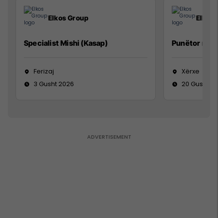
Elkos Group
Elkos
Specialist Mishi (Kasap)
Punëtor në 
Ferizaj
Xërxe
3 Gusht 2026
20 Gusht 2