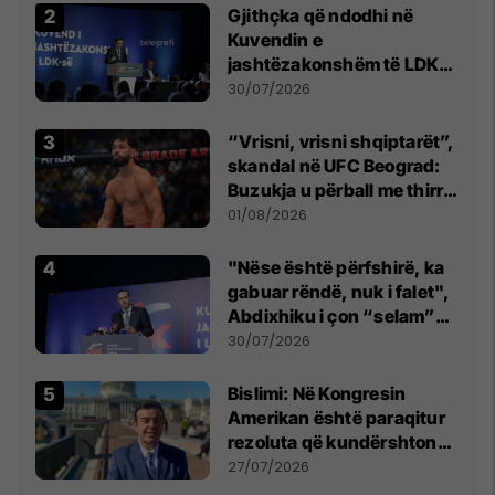
Gjithçka që ndodhi në
Kuvendin e
jashtëzakonshëm të LDK-
së
30/07/2026
“Vrisni, vrisni shqiptarët”,
skandal në UFC Beograd:
Buzukja u përball me thirrje
anti-shqiptare nga
01/08/2026
tribunat
"Nëse është përfshirë, ka
gabuar rëndë, nuk i falet",
Abdixhiku i çon “selam”
Përparim Ramës
30/07/2026
Bislimi: Në Kongresin
Amerikan është paraqitur
rezoluta që kundërshton
mbajtjen e Asamblesë
27/07/2026
Parlamentare të OSBE-së