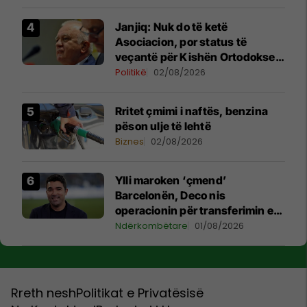
Janjiq: Nuk do të ketë
Asociacion, por status të
veçantë për Kishën Ortodokse
Serbe në Kosovë
Politikë
02/08/2026
Rritet çmimi i naftës, benzina
pëson ulje të lehtë
Biznes
02/08/2026
Ylli maroken ‘çmend’
Barcelonën, Deco nis
operacionin për transferimin e
tij
Ndërkombëtare
01/08/2026
Rreth nesh
Politikat e Privatësisë