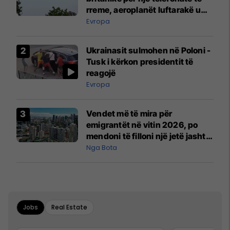
rreme, aeroplanët luftarakë u
ngritën në ajër për të
Evropa
interceptuar fluturaken e Qatar
Airways që po shkonte drejt
Ukrainasit sulmohen në Poloni -
Mançesterit
Tusk i kërkon presidentit të
reagojë
Evropa
Vendet më të mira për
emigrantët në vitin 2026, po
mendoni të filloni një jetë jashtë
vendit?
Nga Bota
Jobs
Real Estate