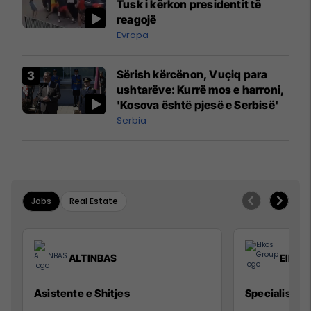
Tusk i kërkon presidentit të
reagojë
Evropa
Sërish kërcënon, Vuçiq para
ushtarëve: Kurrë mos e harroni,
'Kosova është pjesë e Serbisë'
Serbia
Jobs
Real Estate
ALTINBAS
Elkos
Asistente e Shitjes
Specialist Mi