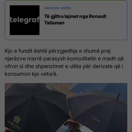
Të gjitha lajmet nga Renault
Talisman
Kjo e fundit është përzgjedhja e shumë prej
njerëzve marrë parasysh komoditetin e madh që
ofron si dhe shpenzimet e ulëta për derivate që i
konsumon kjo veturë.