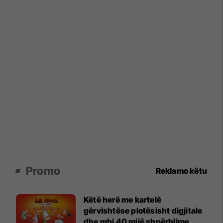
Promo
Reklamo këtu
Këtë herë me kartelë
gërvishtëse plotësisht digjitale
dhe mbi 40 mijë shpërblime