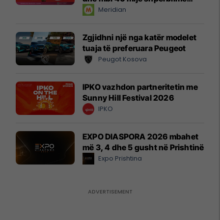
instant!
Meridian
Zgjidhni një nga katër modelet
tuaja të preferuara Peugeot
Peugot Kosova
IPKO vazhdon partneritetin me
Sunny Hill Festival 2026
IPKO
EXPO DIASPORA 2026 mbahet
më 3, 4 dhe 5 gusht në Prishtinë
Expo Prishtina