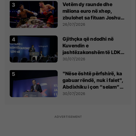
Vetëm dy raunde dhe
miliona euro në xhep,
zbulohet sa fituan Joshua
e Prenga
26/07/2026
Gjithçka që ndodhi në
Kuvendin e
jashtëzakonshëm të LDK-
së
30/07/2026
"Nëse është përfshirë, ka
gabuar rëndë, nuk i falet",
Abdixhiku i çon “selam”
Përparim Ramës
30/07/2026