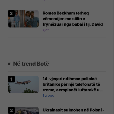
Romeo Beckham tërheq
vëmendjen me stilin e
frymëzuar nga babai i tij, David
Yjet
Në trend Botë
14-vjeçari ndihmon policinë
britanike për një telefonatë të
rreme, aeroplanët luftarakë u
ngritën në ajër për të
Evropa
interceptuar fluturaken e Qatar
Airways që po shkonte drejt
Ukrainasit sulmohen në Poloni -
Mançesterit