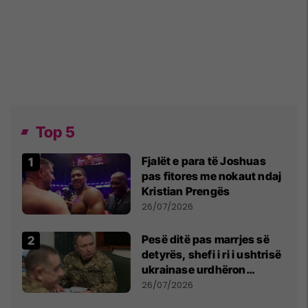
Top 5
Fjalët e para të Joshuas
pas fitores me nokaut ndaj
Kristian Prengës
26/07/2026
Pesë ditë pas marrjes së
detyrës, shefi i ri i ushtrisë
ukrainase urdhëron
kontroll të madh
26/07/2026