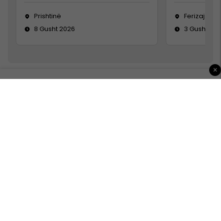
Prishtinë
Ferizaj
8 Gusht 2026
3 Gusht 20
×