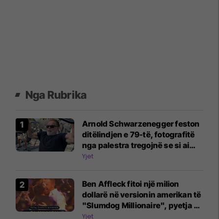
Nga Rubrika
Arnold Schwarzenegger feston
ditëlindjen e 79-të, fotografitë
nga palestra tregojnë se si ai
qëndron në top formë
Yjet
Ben Affleck fitoi një milion
dollarë në versionin amerikan të
"Slumdog Millionaire", pyetja e
fundit ishte për gjelat e detit
Yjet