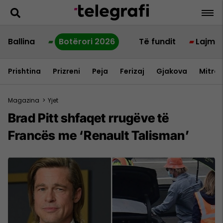
Ballina
Botërori 2026
Të fundit
Lajme
Prishtina
Prizreni
Peja
Ferizaj
Gjakova
Mitrov
Magazina
>
Yjet
Brad Pitt shfaqet rrugëve të
Francës me ‘Renault Talisman’