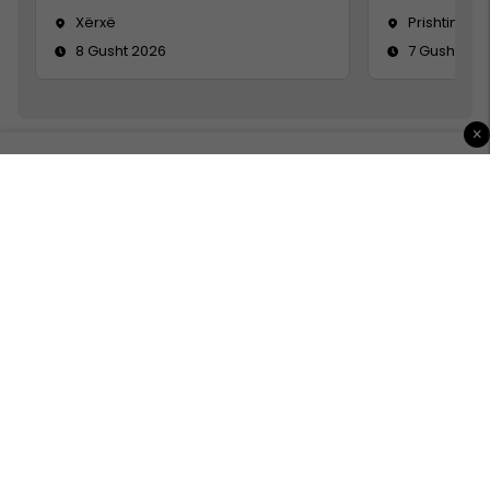
Xërxë
Prishtinë
8 Gusht 2026
7 Gusht 20
×