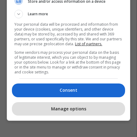
Store and/or access information on a device
Learn more
Your personal data will be processed and information from
Bora Zemani
your device (cookies, unique identifiers, and other device
data) may be stored by, accessed by and shared with 369
partners, or used specifically by this site. We and our partners
may use precise geolocation data.
List of partners.
Some vendors may process your personal data on the basis
of legitimate interest, which you can object to by managing
your options below. Look for a link at the bottom of this page
or in the site menu to manage or withdraw consent in privacy
and cookie settings.
Consent
Manage options