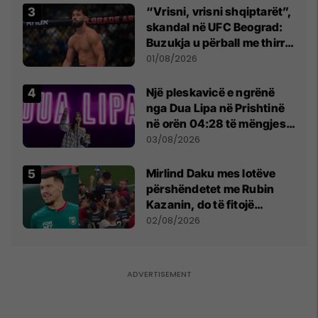
“Vrisni, vrisni shqiptarët”,
skandal në UFC Beograd:
Buzukja u përball me thirrje
anti-shqiptare nga
01/08/2026
tribunat
Një pleskavicë e ngrënë
nga Dua Lipa në Prishtinë
në orën 04:28 të mëngjesit
- dhe bota digjitale serbe
03/08/2026
shpall gjendjen e luftës
Mirlind Daku mes lotëve
përshëndetet me Rubin
Kazanin, do të fitojë
miliona te Spartak Moska
02/08/2026