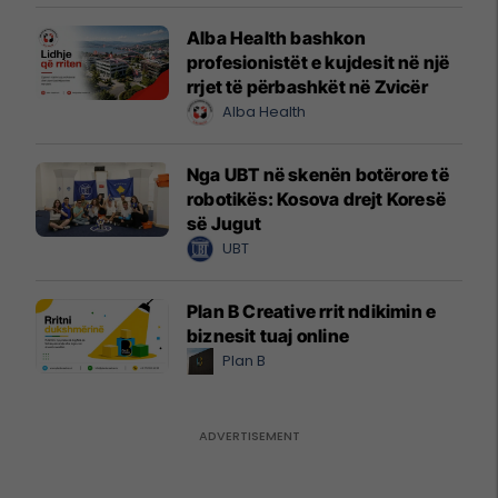
Alba Health bashkon
profesionistët e kujdesit në një
rrjet të përbashkët në Zvicër
Alba Health
Nga UBT në skenën botërore të
robotikës: Kosova drejt Koresë
së Jugut
UBT
Plan B Creative rrit ndikimin e
biznesit tuaj online
Plan B