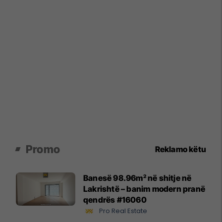
Promo
Reklamo këtu
Banesë 98.96m² në shitje në
Lakrishtë – banim modern pranë
qendrës #16060
Pro Real Estate