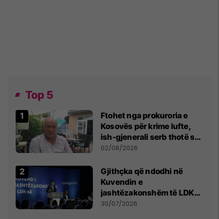
Top 5
Ftohet nga prokuroria e
Kosovës për krime lufte,
ish-gjenerali serb thotë se
dikush e tradhtoi në
02/08/2026
Beograd
Gjithçka që ndodhi në
Kuvendin e
jashtëzakonshëm të LDK-
së
30/07/2026