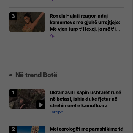
me këmbë
Ronela Hajati reagon ndaj
komenteve me gjuhë urrejtjeje:
Më vjen turp t’i lexoj, jo më t’i
shkruaj
Yjet
Në trend Botë
Ukrainasit i kapin ushtarët rusë
në befasi, ishin duke fjetur në
strehimoret e kamufluara
Evropa
Meteorologët me parashikime të