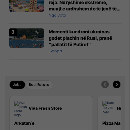
reja: Ndryshime ekstreme,
muajt e ardhshëm do të jenë të
pazakontë
Nga Bota
Momenti kur droni ukrainas
godet plazhin në Rusi, pranë
"pallatit të Putinit"
Evropa
Jobs
Real Estate
Viva Fresh Store
Hebs 
Arkatar/e
Pizza Man