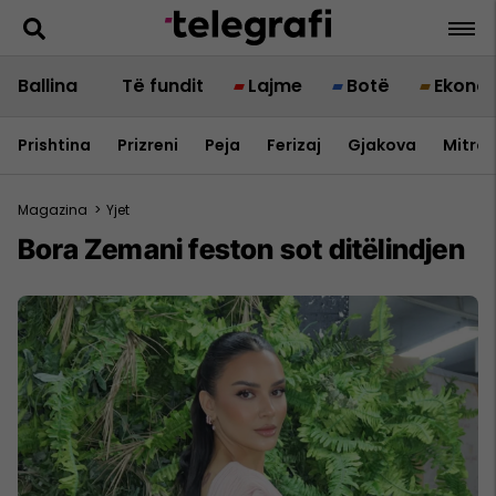
Ballina
Të fundit
Lajme
Botë
Ekono
Prishtina
Prizreni
Peja
Ferizaj
Gjakova
Mitrov
Magazina
>
Yjet
Bora Zemani feston sot ditëlindjen