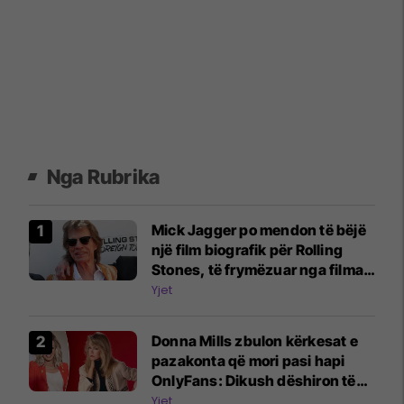
Nga Rubrika
Mick Jagger po mendon të bëjë
një film biografik për Rolling
Stones, të frymëzuar nga filmat
e Beatles
Yjet
Donna Mills zbulon kërkesat e
pazakonta që mori pasi hapi
OnlyFans: Dikush dëshiron të
më shohë duke shtypur rrush
Yjet