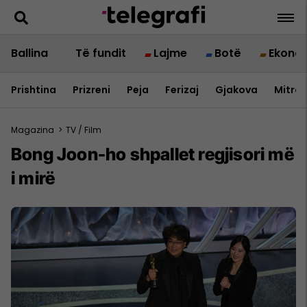
Ballina
Të fundit
Lajme
Botë
Ekono
Prishtina
Prizreni
Peja
Ferizaj
Gjakova
Mitrov
Magazina
>
TV / Film
Bong Joon-ho shpallet regjisori më
i mirë