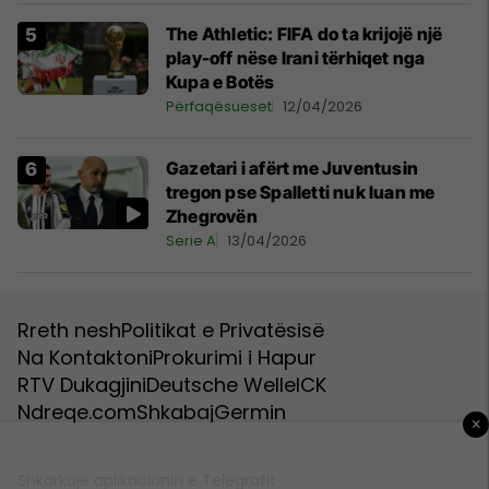
The Athletic: FIFA do ta krijojë një
play-off nëse Irani tërhiqet nga
Kupa e Botës
Përfaqësueset
12/04/2026
Gazetari i afërt me Juventusin
tregon pse Spalletti nuk luan me
Zhegrovën
Serie A
13/04/2026
Rreth nesh
Politikat e Privatësisë
Na Kontaktoni
Prokurimi i Hapur
RTV Dukagjini
Deutsche Welle
ICK
Ndreqe.com
Shkabaj
Germin
×
Shkarkoje aplikacionin e Telegrafit