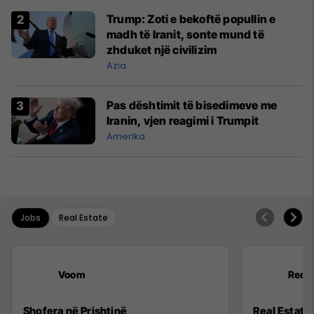
Trump: Zoti e bekoftë popullin e
madh të Iranit, sonte mund të
zhduket një civilizim
Azia
Pas dështimit të bisedimeve me
Iranin, vjen reagimi i Trumpit
Amerika
Jobs
Real Estate
Voom
RedS
Shofera në Prishtinë
Real Estate