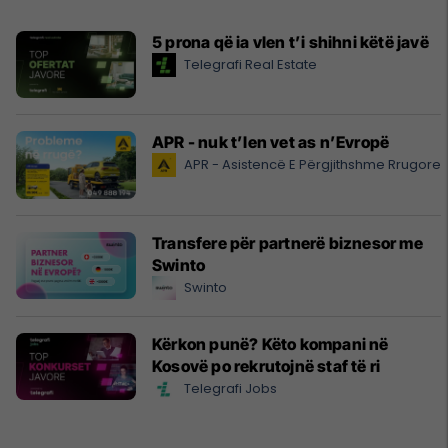
5 prona që ia vlen t’i shihni këtë javë
Telegrafi Real Estate
APR - nuk t’len vet as n’Evropë
APR - Asistencë E Përgjithshme Rrugore
Transfere për partnerë biznesor me
Swinto
Swinto
Kërkon punë? Këto kompani në
Kosovë po rekrutojnë staf të ri
Telegrafi Jobs