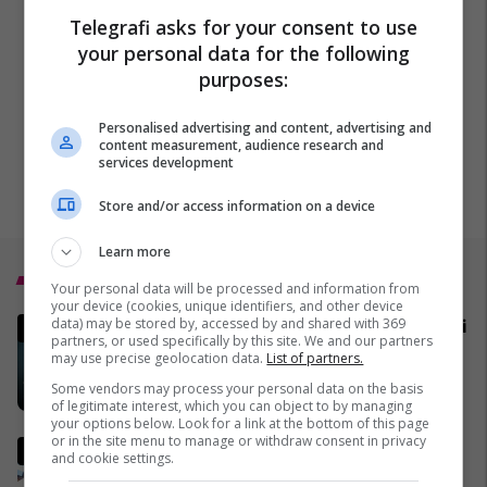
Telegrafi asks for your consent to use
your personal data for the following
purposes:
Personalised advertising and content, advertising and
content measurement, audience research and
services development
Store and/or access information on a device
Learn more
Top 5
Your personal data will be processed and information from
your device (cookies, unique identifiers, and other device
data) may be stored by, accessed by and shared with 369
MINUTË PAS MINUTE - Bllokimi i
partners, or used specifically by this site. We and our partners
Ngushticës së Hormuzit
may use precise geolocation data.
List of partners.
02/04/2026
Some vendors may process your personal data on the basis
of legitimate interest, which you can object to by managing
your options below. Look for a link at the bottom of this page
or in the site menu to manage or withdraw consent in privacy
Pse Fidel Castro gjithmonë
and cookie settings.
mbante dy orë të markës