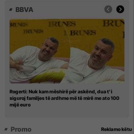
BBVA
Zh
Rogerti: Nuk kam mëshirë për askënd, dua t’i
p
siguroj familjes të ardhme më të mirë me ato 100
m
mijë euro
Promo
Reklamo këtu