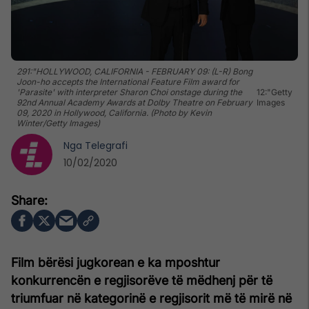
291:"HOLLYWOOD, CALIFORNIA - FEBRUARY 09: (L-R) Bong
Joon-ho accepts the International Feature Film award for
'Parasite' with interpreter Sharon Choi onstage during the
12:"Getty
92nd Annual Academy Awards at Dolby Theatre on February
Images
09, 2020 in Hollywood, California. (Photo by Kevin
Winter/Getty Images)
Nga
Telegrafi
10/02/2020
Film bërësi jugkorean e ka mposhtur
konkurrencën e regjisorëve të mëdhenj për të
triumfuar në kategorinë e regjisorit më të mirë në