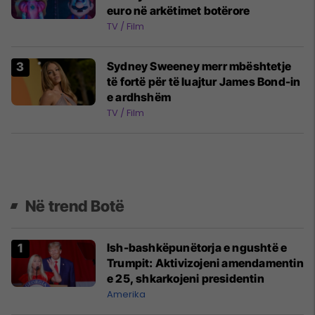
euro në arkëtimet botërore
TV / Film
Sydney Sweeney merr mbështetje
të fortë për të luajtur James Bond-in
e ardhshëm
TV / Film
Në trend Botë
Ish-bashkëpunëtorja e ngushtë e
Trumpit: Aktivizojeni amendamentin
e 25, shkarkojeni presidentin
Amerika