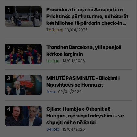
Procedura të reja në Aeroportin e
Prishtinës për fluturime, udhëtarët
këshillohen të përdorin check-in
online
Të Tjera
13/04/2026
Tronditet Barcelona, ylli spanjoll
kërkon largimin
La Liga
13/04/2026
MINUTË PAS MINUTE - Bllokimi i
Ngushticës së Hormuzit
Azia
02/04/2026
Gjilas: Humbja e Orbanit në
Hungari, një sinjal ndryshimi – së
shpejti edhe në Serbi
Serbia
12/04/2026