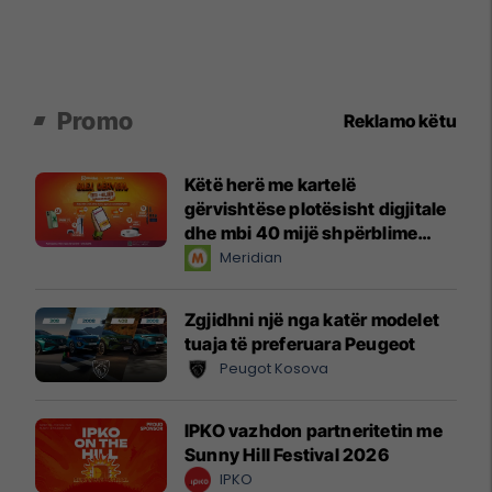
Promo
Reklamo këtu
Këtë herë me kartelë
gërvishtëse plotësisht digjitale
dhe mbi 40 mijë shpërblime
instant!
Meridian
Zgjidhni një nga katër modelet
tuaja të preferuara Peugeot
Peugot Kosova
IPKO vazhdon partneritetin me
Sunny Hill Festival 2026
IPKO