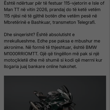
Është ndërtuar për të festuar 115-vjetorin e Isle of
Man TT në vitin 2026, prandaj do të ketë vetëm
115 njësi në të gjithë botën dhe vetëm pesë në
Mbretërinë e Bashkuar, transmeton Telegrafi.
Dhe sinqerisht? Është absolutisht e
mrekullueshme. Edhe pse paksa e mbushur me
akronime. Në formë të thjeshtuar, është BMW
M1000RRIOMTT. Gjë që tingëllon më pak si një
motoçikletë dhe më shumë si kodi që merrni kur
llogaria juaj bankare online hakohet.