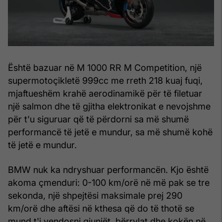
Është bazuar në M 1000 RR M Competition, një
supermotoçikletë 999cc me rreth 218 kuaj fuqi,
mjaftueshëm krahë aerodinamikë për të filetuar
një salmon dhe të gjitha elektronikat e nevojshme
për t'u siguruar që të përdorni sa më shumë
performancë të jetë e mundur, sa më shumë kohë
të jetë e mundur.
BMW nuk ka ndryshuar performancën. Kjo është
akoma çmenduri: 0-100 km/orë në më pak se tre
sekonda, një shpejtësi maksimale prej 290
km/orë dhe aftësi në kthesa që do të thotë se
mund t'i vendosni gjunjët, bërrylat dhe kokën në