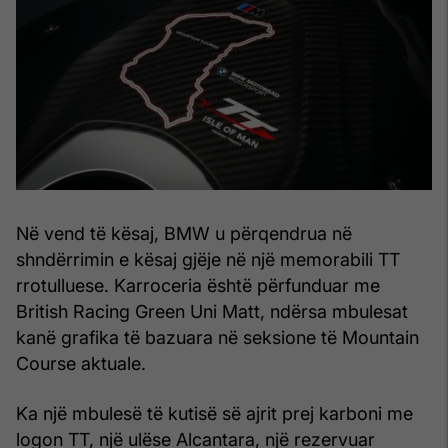
Në vend të kësaj, BMW u përqendrua në
shndërrimin e kësaj gjëje në një memorabili TT
rrotulluese. Karroceria është përfunduar me
British Racing Green Uni Matt, ndërsa mbulesat
kanë grafika të bazuara në seksione të Mountain
Course aktuale.
Ka një mbulesë të kutisë së ajrit prej karboni me
logon TT, një ulëse Alcantara, një rezervuar