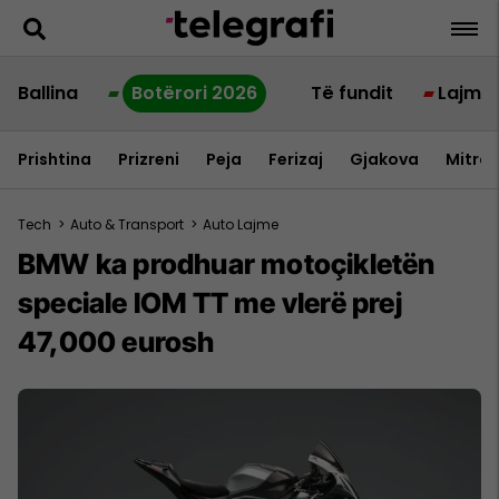
Ballina
Botërori 2026
Të fundit
Lajme
Prishtina
Prizreni
Peja
Ferizaj
Gjakova
Mitrov
Tech
>
Auto & Transport
>
Auto Lajme
BMW ka prodhuar motoçikletën
speciale IOM TT me vlerë prej
47,000 eurosh