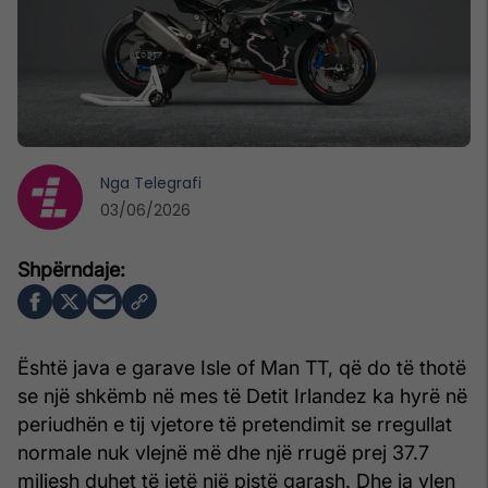
Nga
Telegrafi
03/06/2026
Është java e garave Isle of Man TT, që do të thotë
se një shkëmb në mes të Detit Irlandez ka hyrë në
periudhën e tij vjetore të pretendimit se rregullat
normale nuk vlejnë më dhe një rrugë prej 37.7
miljesh duhet të jetë një pistë garash. Dhe ia vlen