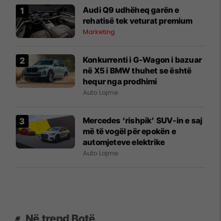
Audi Q9 udhëheq garën e
rehatisë tek veturat premium
Marketing
Konkurrenti i G-Wagon i bazuar
në X5 i BMW thuhet se është
hequr nga prodhimi
Auto Lajme
Mercedes ‘rishpik’ SUV-in e saj
më të vogël për epokën e
automjeteve elektrike
Auto Lajme
Në trend Botë