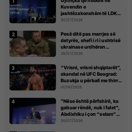
Gjithçka që ndodhi në
Kuvendin e
jashtëzakonshëm të LDK-
së
30/07/2026
Pesë ditë pas marrjes së
detyrës, shefi i ri i ushtrisë
ukrainase urdhëron
kontroll të madh
26/07/2026
“Vrisni, vrisni shqiptarët”,
skandal në UFC Beograd:
Buzukja u përball me thirrje
anti-shqiptare nga
01/08/2026
tribunat
"Nëse është përfshirë, ka
gabuar rëndë, nuk i falet",
Abdixhiku i çon “selam”
Përparim Ramës
30/07/2026