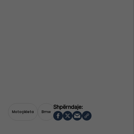
Motoçikleta
Bmw