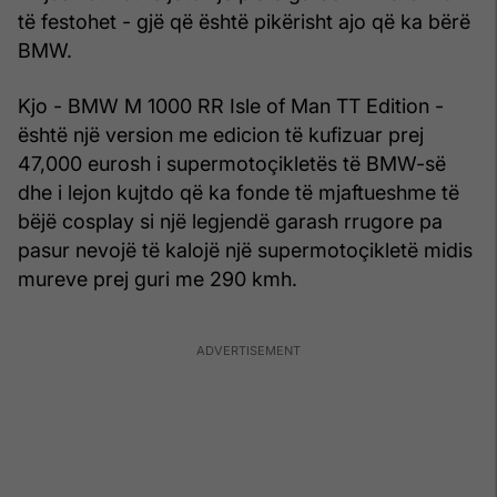
të festohet - gjë që është pikërisht ajo që ka bërë
BMW.
Kjo - BMW M 1000 RR Isle of Man TT Edition -
është një version me edicion të kufizuar prej
47,000 eurosh i supermotoçikletës të BMW-së
dhe i lejon kujtdo që ka fonde të mjaftueshme të
bëjë cosplay si një legjendë garash rrugore pa
pasur nevojë të kalojë një supermotoçikletë midis
mureve prej guri me 290 kmh.