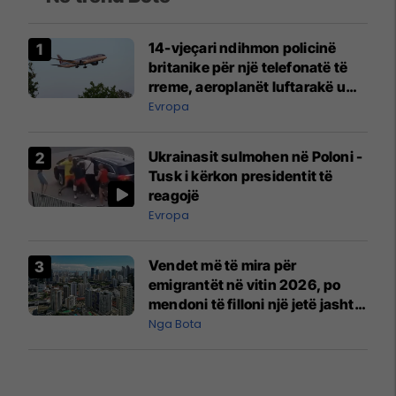
14-vjeçari ndihmon policinë
britanike për një telefonatë të
rreme, aeroplanët luftarakë u
ngritën në ajër për të
Evropa
interceptuar fluturaken e Qatar
Airways që po shkonte drejt
Ukrainasit sulmohen në Poloni -
Mançesterit
Tusk i kërkon presidentit të
reagojë
Evropa
Vendet më të mira për
emigrantët në vitin 2026, po
mendoni të filloni një jetë jashtë
vendit?
Nga Bota