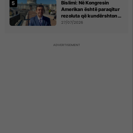
Bislimi: Në Kongresin
Amerikan është paraqitur
rezoluta që kundërshton
mbajtjen e Asamblesë
27/07/2026
Parlamentare të OSBE-së
në Beograd