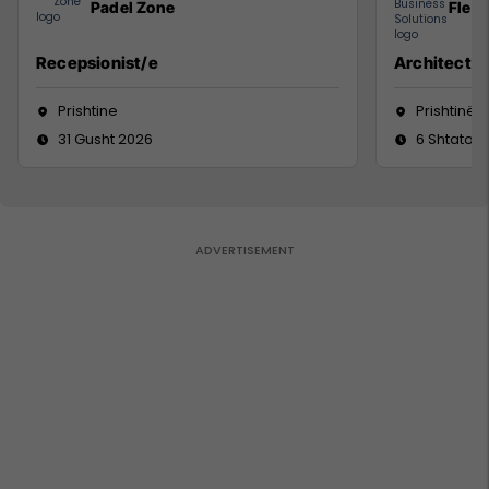
Padel Zone
Flex 
Recepsionist/e
Architect
Prishtine
Prishtinë
31 Gusht 2026
6 Shtator 