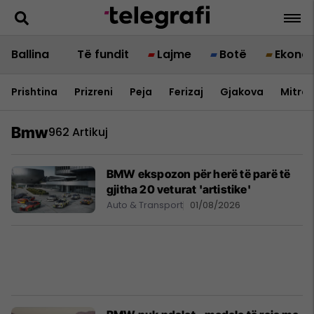
Ballina
Të fundit
Lajme
Botë
Ekono
Prishtina
Prizreni
Peja
Ferizaj
Gjakova
Mitrov
Bmw
962 Artikuj
BMW ekspozon për herë të parë të
gjitha 20 veturat 'artistike'
Auto & Transport
01/08/2026