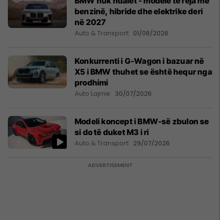
BMW nuk ndalet - modele të reja me
benzinë, hibride dhe elektrike deri
në 2027
Auto & Transport
01/08/2026
Konkurrenti i G-Wagon i bazuar në
X5 i BMW thuhet se është hequr nga
prodhimi
Auto Lajme
30/07/2026
Modeli koncept i BMW-së zbulon se
si do të duket M3 i ri
Auto & Transport
29/07/2026