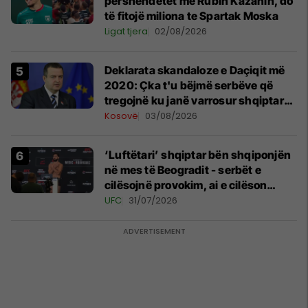
përshëndetet me Rubin Kazanin, do
të fitojë miliona te Spartak Moska
Ligat tjera
02/08/2026
​Deklarata skandaloze e Daçiqit më
2020: Çka t'u bëjmë serbëve që
tregojnë ku janë varrosur shqiptarët
në Serbi
Kosovë
03/08/2026
‘Luftëtari’ shqiptar bën shqiponjën
në mes të Beogradit - serbët e
cilësojnë provokim, ai e cilëson
simbol të identitetit
UFC
31/07/2026