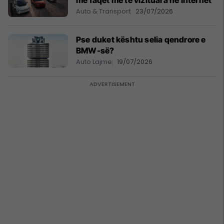
me faqet më të vizituara në internet
Auto & Transport
23/07/2026
Pse duket kështu selia qendrore e
BMW-së?
Auto Lajme
19/07/2026