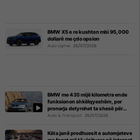
BMW X5 e re kushton mbi 95,000
dollarë me çdo opsion
Auto Lajme
25/07/2026
BMW me 435 mijë kilometra ende
funksionon shkëlqyeshëm, por
pronarja detyrohet ta shesë për
shkak të rregullave të reja
Auto & Transport
25/07/2026
Këta janë prodhuesit e automjeteve