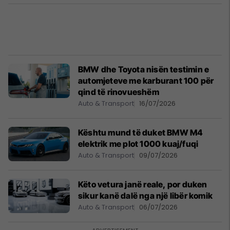
BMW dhe Toyota nisën testimin e
automjeteve me karburant 100 për
qind të rinovueshëm
Auto & Transport
16/07/2026
Kështu mund të duket BMW M4
elektrik me plot 1000 kuaj/fuqi
Auto & Transport
09/07/2026
Këto vetura janë reale, por duken
sikur kanë dalë nga një libër komik
Auto & Transport
06/07/2026