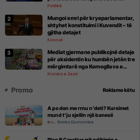
Hamzës
Politikë
Mungoi emri për kryeparlamentar,
shtyhet konstituimi i Kuvendit – të
gjitha detajet
Kosovë
Mediat gjermane publikojnë detaje
për aksidentin ku humbën jetën tre
mërgimtarë nga Komogllava e
Ferizajt
Kronika e Zezë
Promo
Reklamo këtu
A po don me rrnu n’deti? Kursimet
mund t’ju sjellin një banesë
Banka Ekonomike
Plan B Creative rrit ndikimin e