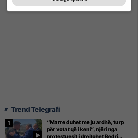
Trend Telegrafi
“Marre duhet me ju ardhë, turp
për votat që i keni”, njëri nga
protestuesit i drejtohet Bedri