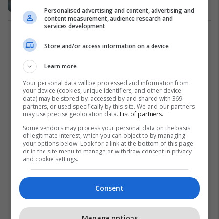
Auto Lajme
30/06/2026
Personalised advertising and content, advertising and
content measurement, audience research and
services development
1
Store and/or access information on a device
Learn more
Your personal data will be processed and information from
your device (cookies, unique identifiers, and other device
data) may be stored by, accessed by and shared with 369
partners, or used specifically by this site. We and our partners
may use precise geolocation data.
List of partners.
Some vendors may process your personal data on the basis
of legitimate interest, which you can object to by managing
your options below. Look for a link at the bottom of this page
or in the site menu to manage or withdraw consent in privacy
and cookie settings.
Consent
Manage options