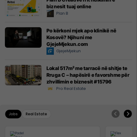
biznesit tuaj online
Plan B
Po kërkoni mjek apo klinikë në
Kosovë? Njihuni me
GjejeMjekun.com
GjejeMjekun
Lokal 517m² me tarracë në shitje te
Rruga C – hapësirë e favorshme për
zhvillimin e biznesit #15796
Pro Real Estate
Jobs
Real Estate