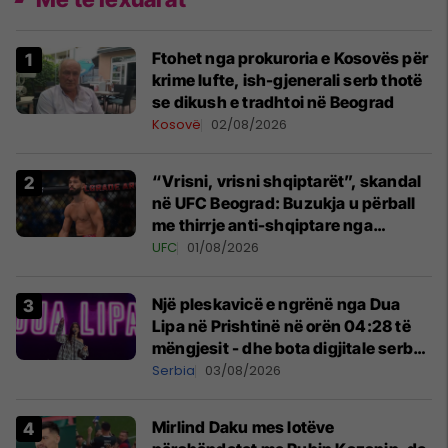
Ftohet nga prokuroria e Kosovës për
krime lufte, ish-gjenerali serb thotë
se dikush e tradhtoi në Beograd
Kosovë
02/08/2026
“Vrisni, vrisni shqiptarët”, skandal
në UFC Beograd: Buzukja u përball
me thirrje anti-shqiptare nga
tribunat
UFC
01/08/2026
Një pleskavicë e ngrënë nga Dua
Lipa në Prishtinë në orën 04:28 të
mëngjesit - dhe bota digjitale serbe
shpall gjendjen e luftës
Serbia
03/08/2026
Mirlind Daku mes lotëve