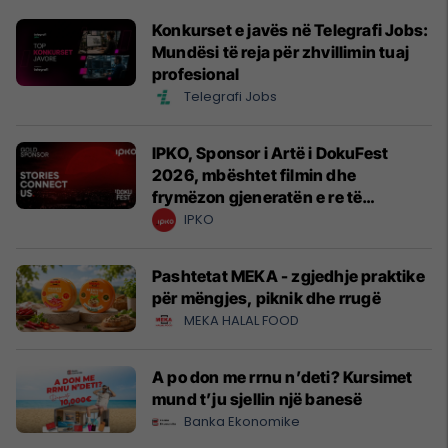
Konkurset e javës në Telegrafi Jobs:
Mundësi të reja për zhvillimin tuaj
profesional
Telegrafi Jobs
IPKO, Sponsor i Artë i DokuFest
2026, mbështet filmin dhe
frymëzon gjeneratën e re të
krijuesve
IPKO
Pashtetat MEKA - zgjedhje praktike
për mëngjes, piknik dhe rrugë
MEKA HALAL FOOD
A po don me rrnu n’deti? Kursimet
mund t’ju sjellin një banesë
Banka Ekonomike