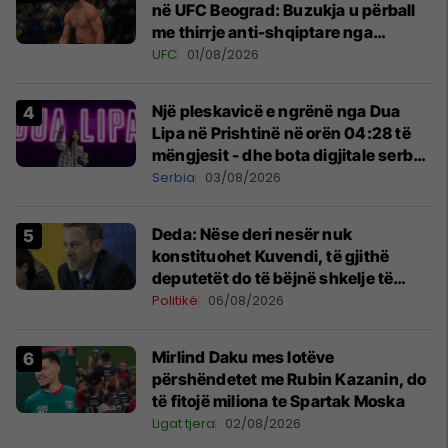
në UFC Beograd: Buzukja u përball
me thirrje anti-shqiptare nga
tribunat
UFC
01/08/2026
Një pleskavicë e ngrënë nga Dua
Lipa në Prishtinë në orën 04:28 të
mëngjesit - dhe bota digjitale serbe
shpall gjendjen e luftës
Serbia
03/08/2026
Deda: Nëse deri nesër nuk
konstituohet Kuvendi, të gjithë
deputetët do të bëjnë shkelje të
rëndë kushtetuese
Politikë
06/08/2026
Mirlind Daku mes lotëve
përshëndetet me Rubin Kazanin, do
të fitojë miliona te Spartak Moska
Ligat tjera
02/08/2026