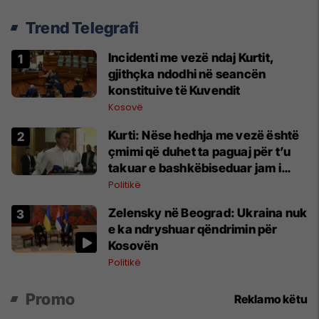
Trend Telegrafi
Incidenti me vezë ndaj Kurtit,
gjithçka ndodhi në seancën
konstituive të Kuvendit
Kosovë
Kurti: Nëse hedhja me vezë është
çmimi që duhet ta paguaj për t’u
takuar e bashkëbiseduar jam i
lumtur ta bëj këtë
Politikë
Zelensky në Beograd: Ukraina nuk
e ka ndryshuar qëndrimin për
Kosovën
Politikë
Promo
Reklamo këtu