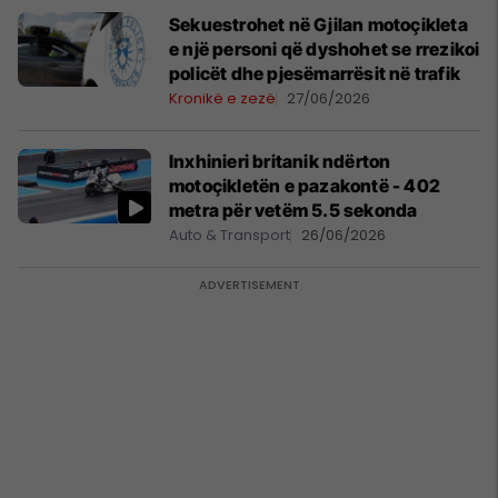
Sekuestrohet në Gjilan motoçikleta
e një personi që dyshohet se rrezikoi
policët dhe pjesëmarrësit në trafik
Kronikë e zezë
27/06/2026
Inxhinieri britanik ndërton
motoçikletën e pazakontë - 402
metra për vetëm 5.5 sekonda
Auto & Transport
26/06/2026