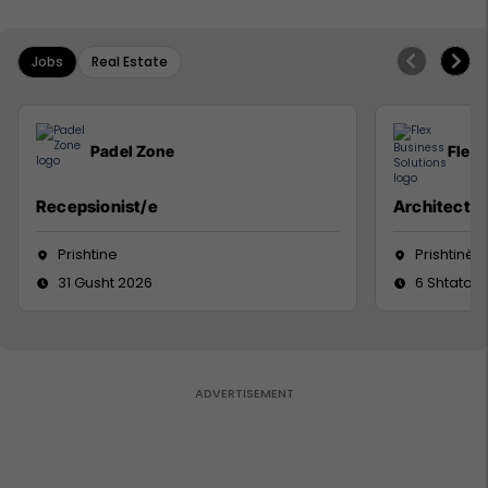
Jobs
Real Estate
Padel Zone
Flex 
Recepsionist/e
Architect
Prishtine
Prishtinë
31 Gusht 2026
6 Shtator 