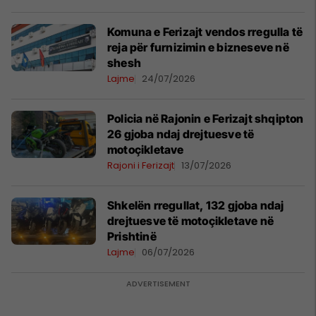
Komuna e Ferizajt vendos rregulla të
reja për furnizimin e bizneseve në
shesh
Lajme
24/07/2026
Policia në Rajonin e Ferizajt shqipton
26 gjoba ndaj drejtuesve të
motoçikletave
Rajoni i Ferizajt
13/07/2026
Shkelën rregullat, 132 gjoba ndaj
drejtuesve të motoçikletave në
Prishtinë
Lajme
06/07/2026