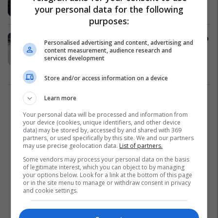
your personal data for the following
Kronika e Zezë
30/03/2026
purposes:
Policia në Gjilan nis aksion me “zero
Personalised advertising and content, advertising and
tolerancë” ndaj motoçiklistëve dhe
content measurement, audience research and
services development
trotinetëve që shkelin ligjin
Siguri
25/03/2026
Store and/or access information on a device
Learn more
1
Your personal data will be processed and information from
your device (cookies, unique identifiers, and other device
data) may be stored by, accessed by and shared with 369
partners, or used specifically by this site. We and our partners
may use precise geolocation data.
List of partners.
Some vendors may process your personal data on the basis
of legitimate interest, which you can object to by managing
your options below. Look for a link at the bottom of this page
or in the site menu to manage or withdraw consent in privacy
and cookie settings.