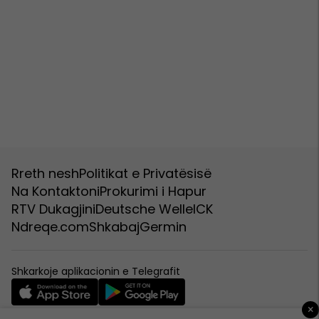
Rreth nesh
Politikat e Privatësisë
Na Kontaktoni
Prokurimi i Hapur
RTV Dukagjini
Deutsche Welle
ICK
Ndreqe.com
Shkabaj
Germin
Shkarkoje aplikacionin e Telegrafit
×