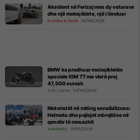
Aksident në Ferizaj mes dy veturave
dhe një motoçiklete, një i lënduar
Kronika e Zezë
26/06/2026
BMW ka prodhuar motoçikletën
speciale IOM TT me vlerë prej
47,000 eurosh
Auto Lajme
03/06/2026
Motoristët në miting sensibilizues:
Helmeta dhe pajisjet mbrojtëse në
qendër të mesazhit
AutoMoto
31/05/2026