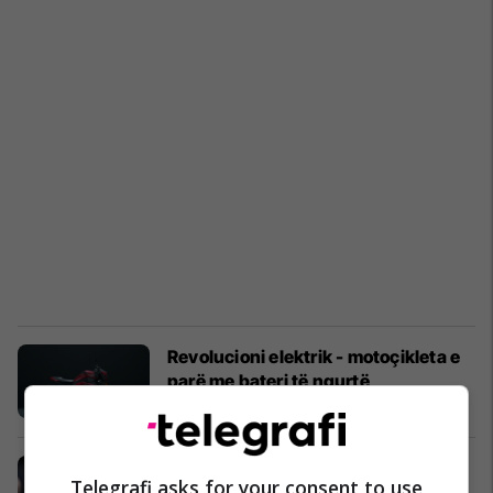
Revolucioni elektrik - motoçikleta e
parë me bateri të ngurtë
Auto & Transport
03/04/2026
Sekuestrohen 20 motoçikleta nё
Telegrafi asks for your consent to use
Pejё