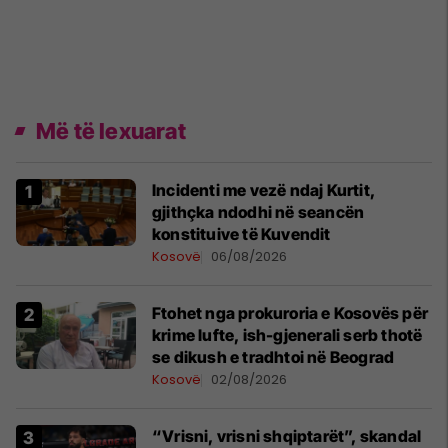
Më të lexuarat
Incidenti me vezë ndaj Kurtit,
gjithçka ndodhi në seancën
konstituive të Kuvendit
Kosovë
06/08/2026
Ftohet nga prokuroria e Kosovës për
krime lufte, ish-gjenerali serb thotë
se dikush e tradhtoi në Beograd
Kosovë
02/08/2026
“Vrisni, vrisni shqiptarët”, skandal