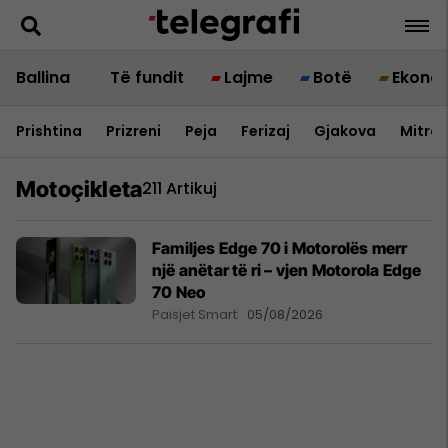
Ballina
Të fundit
Lajme
Botë
Ekono
Prishtina
Prizreni
Peja
Ferizaj
Gjakova
Mitrov
Motoçikleta
211 Artikuj
Familjes Edge 70 i Motorolës merr
një anëtar të ri – vjen Motorola Edge
70 Neo
Paisjet Smart
05/08/2026