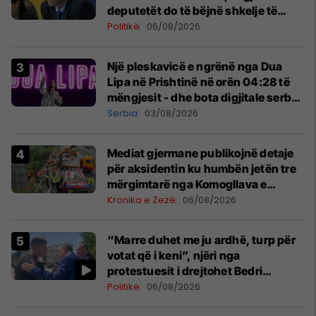
deputetët do të bëjnë shkelje të
rëndë kushtetuese
Politikë
06/08/2026
Një pleskavicë e ngrënë nga Dua
Lipa në Prishtinë në orën 04:28 të
mëngjesit - dhe bota digjitale serbe
shpall gjendjen e luftës
Serbia
03/08/2026
Mediat gjermane publikojnë detaje
për aksidentin ku humbën jetën tre
mërgimtarë nga Komogllava e
Ferizajt
Kronika e Zezë
06/08/2026
“Marre duhet me ju ardhë, turp për
votat që i keni”, njëri nga
protestuesit i drejtohet Bedri
Hamzës
Politikë
06/08/2026