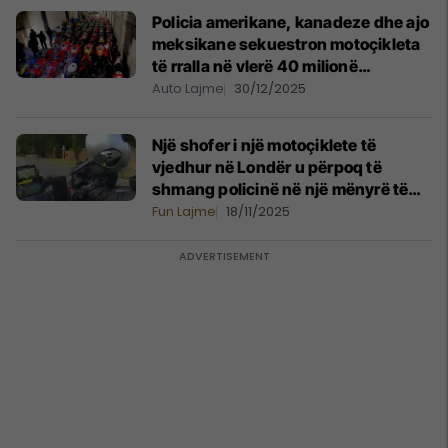
Policia amerikane, kanadeze dhe ajo
meksikane sekuestron motoçikleta
të rralla në vlerë 40 milionë
dollarësh, i përkisnin olimpistit
Auto Lajme
30/12/2025
kanadez
Një shofer i një motoçiklete të
vjedhur në Londër u përpoq të
shmang policinë në një mënyrë të
veçantë
Fun Lajme
18/11/2025