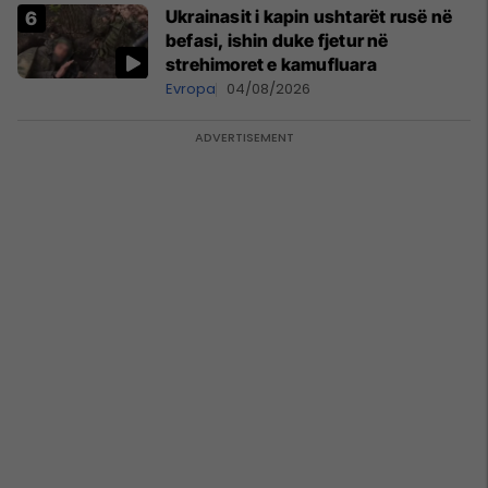
Ukrainasit i kapin ushtarët rusë në
befasi, ishin duke fjetur në
strehimoret e kamufluara
Evropa
04/08/2026