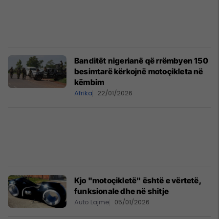
Banditët nigerianë që rrëmbyen 150
besimtarë kërkojnë motoçikleta në
këmbim
Afrika
22/01/2026
Kjo "motoçikletë" është e vërtetë,
funksionale dhe në shitje
Auto Lajme
05/01/2026