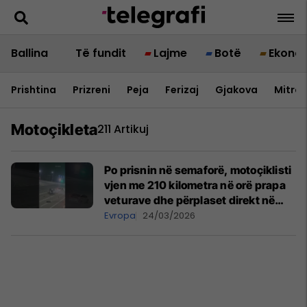
Ballina
Të fundit
Lajme
Botë
Ekono
Prishtina
Prizreni
Peja
Ferizaj
Gjakova
Mitrov
Motoçikleta
211 Artikuj
Po prisnin në semaforë, motoçiklisti
vjen me 210 kilometra në orë prapa
veturave dhe përplaset direkt në
njërën prej tyre – humb jetën burri
Evropa
24/03/2026
nga Rusia