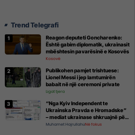
Trend Telegrafi
Reagon deputeti Goncharenko:
Është gabim diplomatik, ukrainasit
mbështesin pavarësinë e Kosovës
Kosovë
Publikohen pamjet trishtuese:
Lionel Messi i jep lamtumirën
babait në një ceremoni private
Ligat tjera
“Nga Kyiv Independent te
Ukrainska Pravda e Hromadske”
– mediat ukrainase shkruajnë për
reagimin e Kosovës ndaj
Muhamet Hajrullahu
Në fokus
Zelenskyt