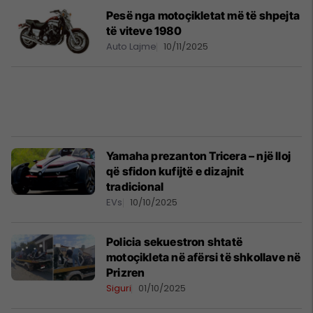
Pesë nga motoçikletat më të shpejta
të viteve 1980
Auto Lajme
10/11/2025
Yamaha prezanton Tricera – një lloj
që sfidon kufijtë e dizajnit
tradicional
EVs
10/10/2025
Policia sekuestron shtatë
motoçikleta në afërsi të shkollave në
Prizren
Siguri
01/10/2025