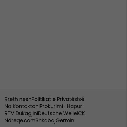
Rreth nesh
Politikat e Privatësisë
Na Kontaktoni
Prokurimi i Hapur
RTV Dukagjini
Deutsche Welle
ICK
Ndreqe.com
Shkabaj
Germin