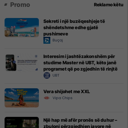
Promo
Reklamo këtu
Sekreti i një buzëqeshjeje të
shëndetshme edhe gjatë
pushimeve
Buçaj
Interesim i jashtëzakonshëm për
studime Master në UBT, këto janë
programet që po zgjedhin të rinjtë
UBT
Vera shijohet me XXL
Vipa Chips
Një hap më afër pronës së duhur –
zbuloni përzgjedhjen javore në