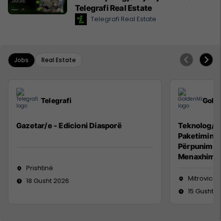
Telegrafi Real Estate
Telegrafi Real Estate
Jobs
Real Estate
Telegrafi
Gold
Gazetar/e - Edicioni Diasporë
Teknolog/e 
Paketimin e
Përpunimin 
Menaxhimin 
Prishtinë
Mitrovicë
18 Gusht 2026
15 Gusht 2