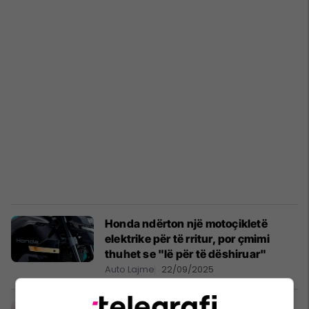
Honda ndërton një motoçikletë
elektrike për të rritur, por çmimi
thuhet se "lë për të dëshiruar"
Auto Lajme
22/09/2025
Mbajti timonin e motoçikletës me