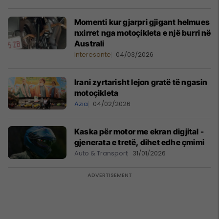
Momenti kur gjarpri gjigant helmues
nxirret nga motoçikleta e një burri në
Australi
Interesante
04/03/2026
Irani zyrtarisht lejon gratë të ngasin
motoçikleta
Azia
04/02/2026
Kaska për motor me ekran digjital -
gjenerata e tretë, dihet edhe çmimi
Auto & Transport
31/01/2026