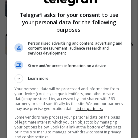
gojë duke e ngarë me vetëm një
rrotë për 1 mijë metra
Telegrafi asks for your consent to use
Fun
10/09/2025
your personal data for the following
purposes:
Të rinj me motoçikleta nuk përfillën
Personalised advertising and content, advertising and
urdhrat e policisë, goditën policët në
content measurement, audience research and
Ferizaj – tre të lënduar
services development
Kronika e Zezë
20/08/2025
Store and/or access information on a device
2
Learn more
Your personal data will be processed and information from
your device (cookies, unique identifiers, and other device
data) may be stored by, accessed by and shared with 369
partners, or used specifically by this site. We and our partners
may use precise geolocation data.
List of partners.
Some vendors may process your personal data on the basis
of legitimate interest, which you can object to by managing
your options below. Look for a link at the bottom of this page
or in the site menu to manage or withdraw consent in privacy
and cookie settings.