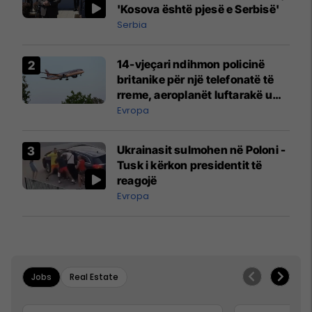
'Kosova është pjesë e Serbisë'
Serbia
14-vjeçari ndihmon policinë
britanike për një telefonatë të
rreme, aeroplanët luftarakë u
ngritën në ajër për të
Evropa
interceptuar fluturaken e Qatar
Airways që po shkonte drejt
Ukrainasit sulmohen në Poloni -
Mançesterit
Tusk i kërkon presidentit të
reagojë
Evropa
Jobs
Real Estate