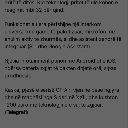
dritë të ditës. Kjo teknologji pritet të ulë kohën e
reagimit mbi 32 për qind.
Funksionet e tjera përfshijnë një interkom
universal me gamë të pakufizuar, mikrofon me
anulim aktiv të zhurmës, si dhe asistent zanorë të
integruar (Siri dhe Google Assistant).
Njësia infotainment punon me Android dhe iOS,
ndërsa bateria zgjat të paktën dhjetë orë, sipas
prodhuesit.
Kaska, pjesë e serisë GT-Air, vjen në pesë ngjyra
dhe në madhësi nga S deri në XXL, dhe kushton
1200 euro me teknologjinë e saj të zgjuar.
/Telegrafi/