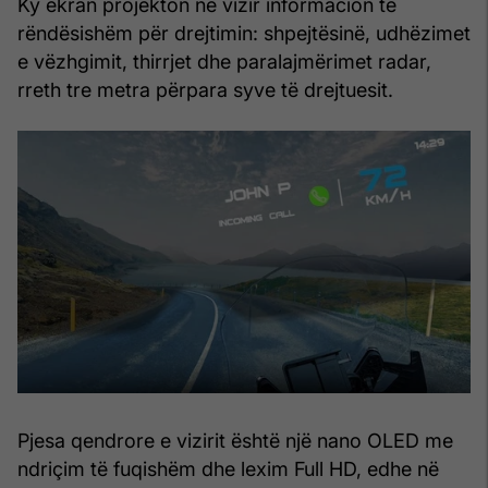
Ky ekran projekton në vizir informacion të
rëndësishëm për drejtimin: shpejtësinë, udhëzimet
e vëzhgimit, thirrjet dhe paralajmërimet radar,
rreth tre metra përpara syve të drejtuesit.
Pjesa qendrore e vizirit është një nano OLED me
ndriçim të fuqishëm dhe lexim Full HD, edhe në