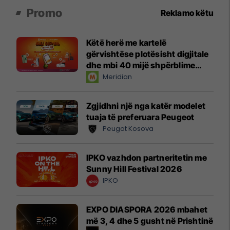
Promo
Reklamo këtu
Këtë herë me kartelë
gërvishtëse plotësisht digjitale
dhe mbi 40 mijë shpërblime
instant!
Meridian
Zgjidhni një nga katër modelet
tuaja të preferuara Peugeot
Peugot Kosova
IPKO vazhdon partneritetin me
Sunny Hill Festival 2026
IPKO
EXPO DIASPORA 2026 mbahet
më 3, 4 dhe 5 gusht në Prishtinë