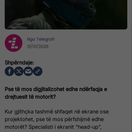
Nga
Telegrafi
31/01/2026
Pse të mos digjitalizohet edhe ndërfaqja e
drejtuesit të motorit?
Kur gjithçka tashmë shfaqet në ekrane ose
projektohet, pse të mos përfshijmë edhe
motorët? Specialisti i ekranit “head-up”,