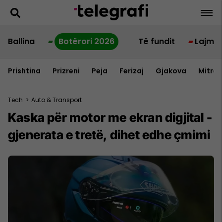
Ballina
Botërori 2026
Të fundit
Lajme
Prishtina
Prizreni
Peja
Ferizaj
Gjakova
Mitrov
Tech
>
Auto & Transport
Kaska për motor me ekran digjital -
gjenerata e tretë, dihet edhe çmimi