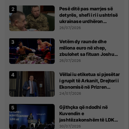
Pesë ditë pas marrjes së
detyrës, shefi i ri i ushtrisë
ukrainase urdhëron
kontroll të madh
26/07/2026
Vetëm dy raunde dhe
miliona euro në xhep,
zbulohet sa fituan Joshua
e Prenga
26/07/2026
Vëllai iu etiketua si pjesëtar
i grupit të Arkanit, Drejtori i
Ekonomisë në Prizren
mohon pretendimet
24/07/2026
Gjithçka që ndodhi në
Kuvendin e
jashtëzakonshëm të LDK-
së
30/07/2026