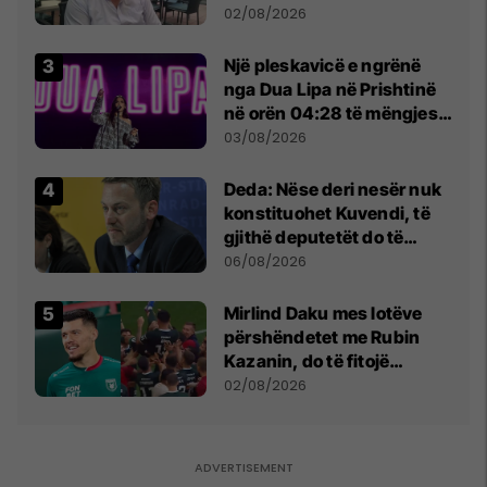
dikush e tradhtoi në
02/08/2026
Beograd
Një pleskavicë e ngrënë
nga Dua Lipa në Prishtinë
në orën 04:28 të mëngjesit
- dhe bota digjitale serbe
03/08/2026
shpall gjendjen e luftës
Deda: Nëse deri nesër nuk
konstituohet Kuvendi, të
gjithë deputetët do të
bëjnë shkelje të rëndë
06/08/2026
kushtetuese
Mirlind Daku mes lotëve
përshëndetet me Rubin
Kazanin, do të fitojë
miliona te Spartak Moska
02/08/2026