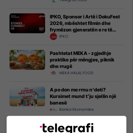
IPKO, Sponsor i Artë i DokuFest
2026, mbështet filmin dhe
frymëzon gjeneratën e re të
krijuesve
IPKO
Pashtetat MEKA - zgjedhje
praktike për mëngjes, piknik
dhe rrugë
MEKA HALAL FOOD
A po don me rrnu n’deti?
Kursimet mund t’ju sjellin një
banesë
Banka Ekonomike