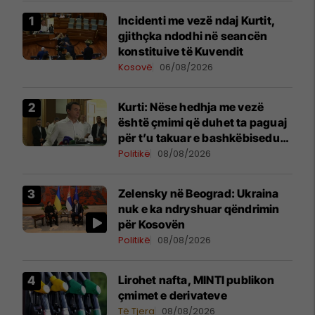
Incidenti me vezë ndaj Kurtit,
gjithçka ndodhi në seancën
konstituive të Kuvendit
Kosovë
06/08/2026
Kurti: Nëse hedhja me vezë
është çmimi që duhet ta paguaj
për t’u takuar e bashkëbiseduar
jam i lumtur ta bëj këtë
Politikë
08/08/2026
Zelensky në Beograd: Ukraina
nuk e ka ndryshuar qëndrimin
për Kosovën
Politikë
08/08/2026
Lirohet nafta, MINTI publikon
çmimet e derivateve
Të Tjera
08/08/2026