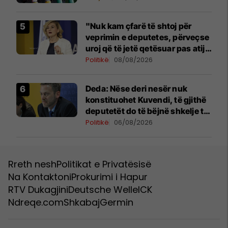
"Nuk kam çfarë të shtoj për
veprimin e deputetes, përveçse
uroj që të jetë qetësuar pas atij
momenti", reagon Kusari-Lila
Politikë
08/08/2026
Deda: Nëse deri nesër nuk
konstituohet Kuvendi, të gjithë
deputetët do të bëjnë shkelje të
rëndë kushtetuese
Politikë
06/08/2026
Rreth nesh
Politikat e Privatësisë
Na Kontaktoni
Prokurimi i Hapur
RTV Dukagjini
Deutsche Welle
ICK
Ndreqe.com
Shkabaj
Germin