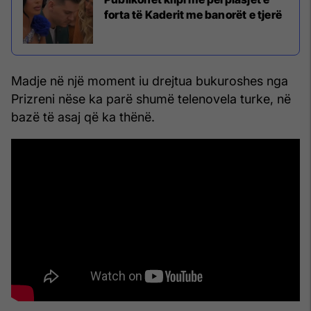
forta të Kaderit me banorët e tjerë
Madje në një moment iu drejtua bukuroshes nga
Prizreni nëse ka parë shumë telenovela turke, në
bazë të asaj që ka thënë.