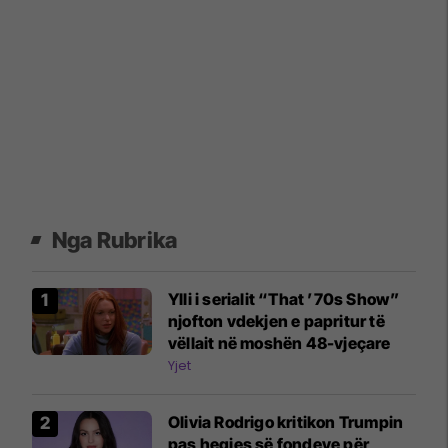
Nga Rubrika
Ylli i serialit “That ’70s Show”
njofton vdekjen e papritur të
vëllait në moshën 48-vjeçare
Yjet
Olivia Rodrigo kritikon Trumpin
pas heqjes së fondeve për