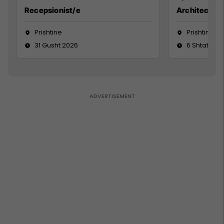
Recepsionist/e
Architect
Prishtine
Prishtinë
31 Gusht 2026
6 Shtator 2