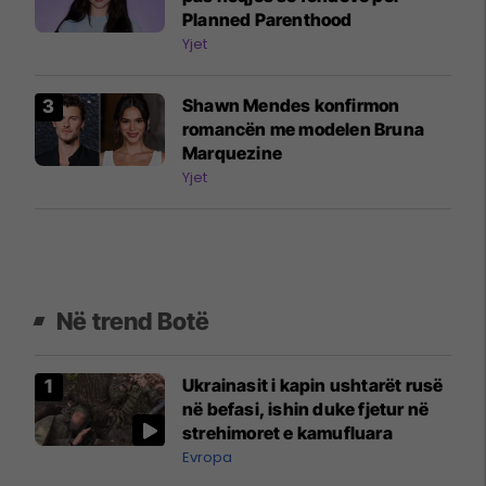
Planned Parenthood
Yjet
Shawn Mendes konfirmon
romancën me modelen Bruna
Marquezine
Yjet
Në trend Botë
Ukrainasit i kapin ushtarët rusë
në befasi, ishin duke fjetur në
strehimoret e kamufluara
Evropa