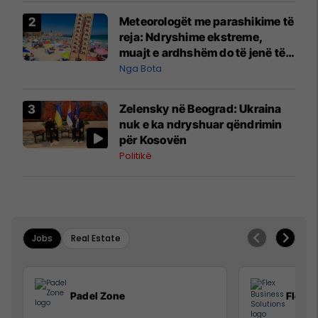
Meteorologët me parashikime të
reja: Ndryshime ekstreme,
muajt e ardhshëm do të jenë të
pazakontë
Nga Bota
Zelensky në Beograd: Ukraina
nuk e ka ndryshuar qëndrimin
për Kosovën
Politikë
Jobs
Real Estate
Padel Zone
Flex B