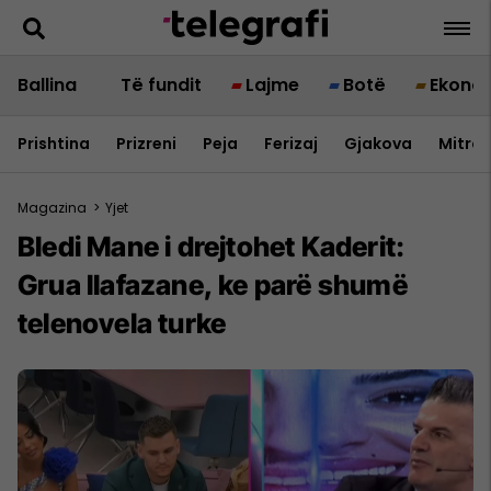
Ballina
Të fundit
Lajme
Botë
Ekono
Prishtina
Prizreni
Peja
Ferizaj
Gjakova
Mitrov
Magazina
>
Yjet
Bledi Mane i drejtohet Kaderit:
Grua llafazane, ke parë shumë
telenovela turke