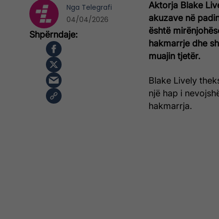
Aktorja Blake Liv
Nga
Telegrafi
akuzave në padinë
04/04/2026
është mirënjohës
hakmarrje dhe shk
muajin tjetër.
Blake Lively theks
një hap i nevojsh
hakmarrja.