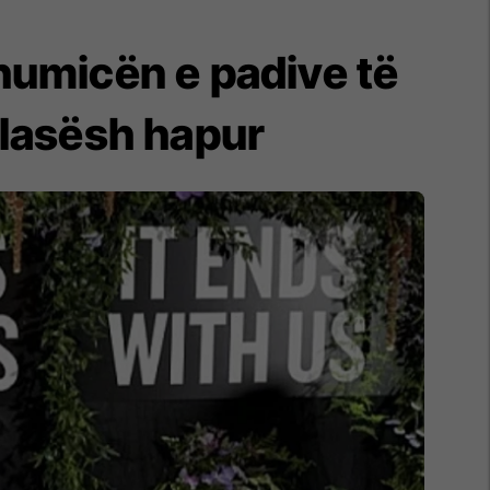
shumicën e padive të
flasësh hapur