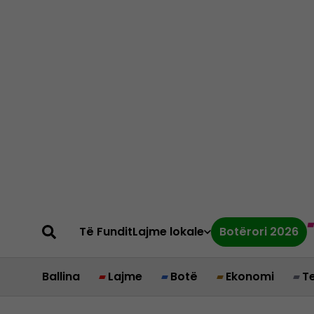
Të Fundit
Lajme lokale
Botërori 2026
Ballina
Lajme
Botë
Ekonomi
T