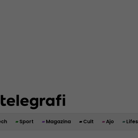
ech
Sport
Magazina
Cult
Ajo
Life