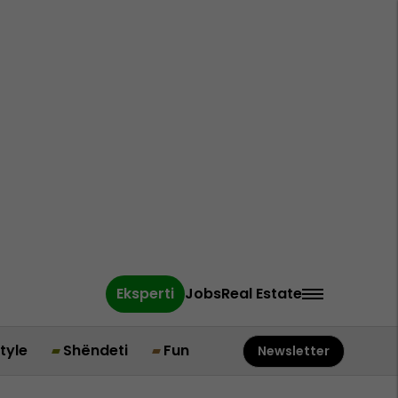
Eksperti
Jobs
Real Estate
style
Shëndeti
Fun
Newsletter