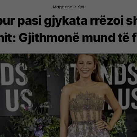
Magazina
>
Yjet
apur pasi gjykata rrëzoi 
nit: Gjithmonë mund të 