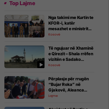
Top Lajme
Nga takimi me Kurtin te
KFOR-i, katër
mesazhet e ministrit
francez nga vizita në
Kosovë
Kosovë
Të ngujuar në Xhaminë
e Qirezit – Shala rrëfen
vizitën e Sadako
Ogatës që alarmoi
Kosovë
botën për krizën
humanitare
Përplasje për rrugën
“Bujar Roka” në
Gjakovë, Aleanca
akuzon VV-në për
Lajme
përvetësim të projektit