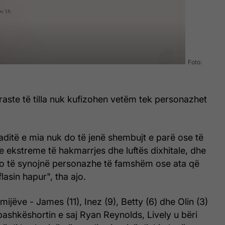
Foto:
 raste të tilla nuk kufizohen vetëm tek personazhet
paditë e mia nuk do të jenë shembujt e parë ose të
ve ekstreme të hakmarrjes dhe luftës dixhitale, dhe
o të synojnë personazhe të famshëm ose ata që
lasin hapur", tha ajo.
mijëve - James (11), Inez (9), Betty (6) dhe Olin (3)
e bashkëshortin e saj Ryan Reynolds, Lively u bëri