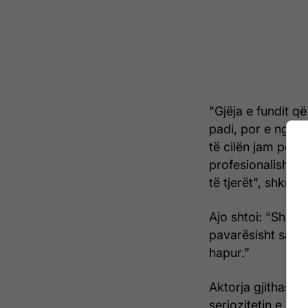
"Gjëja e fundit q
padi, por e ngrit
të cilën jam përb
profesionalisht k
të tjerët", shkroi
Ajo shtoi: “Shpres
pavarësisht sa e
hapur.”
Aktorja gjithasht
seriozitetin e dhu