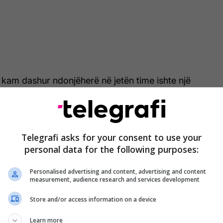
ë kam dashur ndonjëherë në jetën time ishte një
a këtë padi për shkak të hakmarrjes së përhapur me
allur dhe vazhdoj të përballem, pasi privatisht dhe
am kërkuar një mjedis pune të sigurt për veten dhe
 Lively në Instagram Story më 3 prill.
Telegrafi asks for your consent to use your
personal data for the following purposes:
oj që vendimi i gjykatës t’u tregojë të tjerëve se,
 dhimbshme është, gjithmonë mund të flasësh
Personalised advertising and content, advertising and content
measurement, audience research and services development
Store and/or access information on a device
u paralajmëroi publikun të mos e nënvlerësojë
nës dixhitale nga e cila është prekur.
Learn more