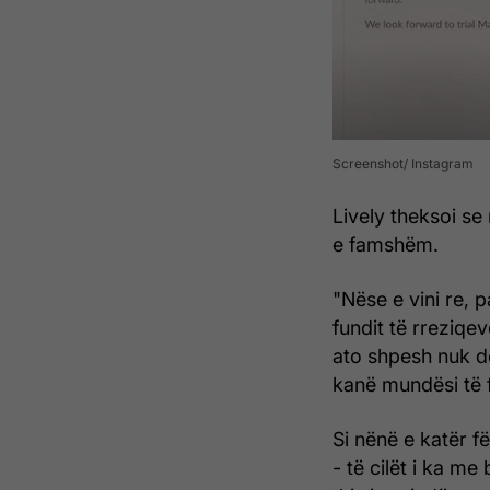
Screenshot/ Instagram
Lively theksoi se
e famshëm.
"Nëse e vini re, 
fundit të rreziqe
ato shpesh nuk d
kanë mundësi të f
Si nënë e katër fë
- të cilët i ka m