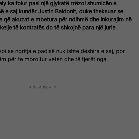
ely ka folur pasi një gjykatë rrëzoi shumicën e
 e saj kundër Justin Baldonit, duke theksuar se
e që akuzat e mbetura për ndihmë dhe inkurajim në
elje të kontratës do të shkojnë para një jurie
oi se ngritja e padisë nuk ishte dëshira e saj, por
ëm për të mbrojtur veten dhe të tjerët nga