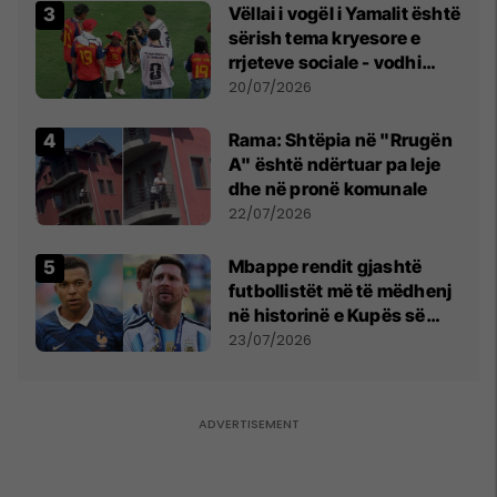
Vëllai i vogël i Yamalit është
sërish tema kryesore e
rrjeteve sociale - vodhi
vëmendjen pas finales së
20/07/2026
Kupës së Botës
Rama: Shtëpia në "Rrugën
A" është ndërtuar pa leje
dhe në pronë komunale
22/07/2026
Mbappe rendit gjashtë
futbollistët më të mëdhenj
në historinë e Kupës së
Botës, Messi mbetet i dyti
23/07/2026