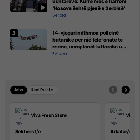
ushtarëve: Kurrë mos e harroni,
'Kosova është pjesë e Serbisë'
Serbia
14-vjeçari ndihmon policinë
britanike për një telefonatë të
rreme, aeroplanët luftarakë u
ngritën në ajër për të
Evropa
interceptuar fluturaken e Qatar
Airways që po shkonte drejt
Mançesterit
Jobs
Real Estate
Viva Fresh Store
Viva F
Sektorist/e
Arkatar/e