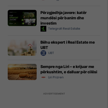
Përzgjedhja javore: katër
mundësi për banim dhe
investim
Telegrafi Real Estate
Bëhu ekspert i Real Estate me
UBT
UBT
Sempre nga Liri – e krijuar me
përkushtim, e dalluar për cilësi
Liri Prizren