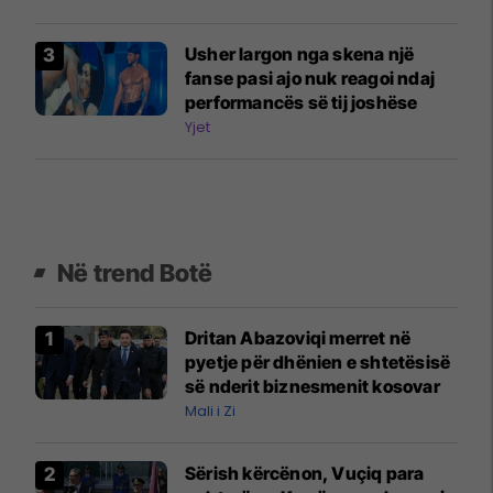
Usher largon nga skena një
fanse pasi ajo nuk reagoi ndaj
performancës së tij joshëse
Yjet
Në trend Botë
Dritan Abazoviqi merret në
pyetje për dhënien e shtetësisë
së nderit biznesmenit kosovar
Mali i Zi
Sërish kërcënon, Vuçiq para