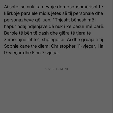
Ai shtoi se nuk ka nevojë domosdoshmërisht të
kërkojë paralele midis jetës së tij personale dhe
personazheve që luan. "Thjesht bëhesh më i
hapur ndaj ndjenjave që nuk i ke pasur më parë.
Barbie të bën të qash dhe gjëra të tjera të
zemërojnë lehtë", shpjegoi ai. Ai dhe gruaja e tij
Sophie kanë tre djem: Christopher 11-vjeçar, Hal
9-vjeçar dhe Finn 7-vjeçar.