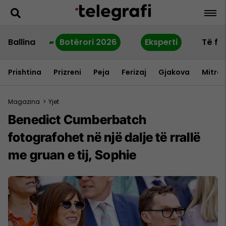
Ballina
Botërori 2026
Eksperti
Të fu
Prishtina
Prizreni
Peja
Ferizaj
Gjakova
Mitrov
Magazina
>
Yjet
Benedict Cumberbatch
fotografohet në një dalje të rrallë
me gruan e tij, Sophie