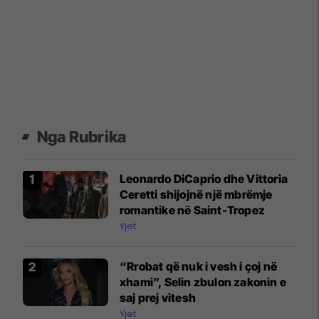
Nga Rubrika
Leonardo DiCaprio dhe Vittoria
Ceretti shijojnë një mbrëmje
romantike në Saint-Tropez
Yjet
“Rrobat që nuk i vesh i çoj në
xhami”, Selin zbulon zakonin e
saj prej vitesh
Yjet