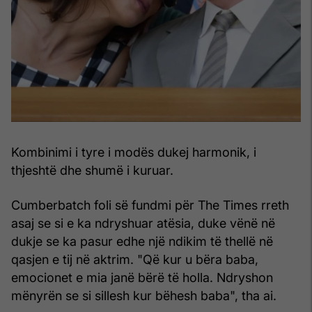
Kombinimi i tyre i modës dukej harmonik, i
thjeshtë dhe shumë i kuruar.
Cumberbatch foli së fundmi për The Times rreth
asaj se si e ka ndryshuar atësia, duke vënë në
dukje se ka pasur edhe një ndikim të thellë në
qasjen e tij në aktrim. "Që kur u bëra baba,
emocionet e mia janë bërë të holla. Ndryshon
mënyrën se si sillesh kur bëhesh baba", tha ai.