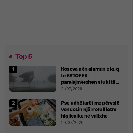
Top 5
Kosova nën alarmin e kuq
të ESTOFEX,
paralajmërohen stuhi të
fuqishme me breshër dhe
21/07/2026
erëra të forta
Pse udhëtarët me përvojë
vendosin një rrotull letre
higjienike në valixhe
20/07/2026