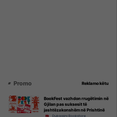
Promo
Reklamo këtu
BookFest vazhdon rrugëtimin në
Gjilan pas suksesit të
jashtëzakonshëm në Prishtinë
Dukagjini Bookstore