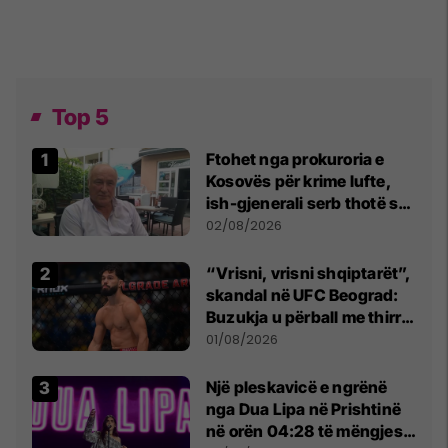
Top 5
Ftohet nga prokuroria e
Kosovës për krime lufte,
ish-gjenerali serb thotë se
dikush e tradhtoi në
02/08/2026
Beograd
“Vrisni, vrisni shqiptarët”,
skandal në UFC Beograd:
Buzukja u përball me thirrje
anti-shqiptare nga
01/08/2026
tribunat
Një pleskavicë e ngrënë
nga Dua Lipa në Prishtinë
në orën 04:28 të mëngjesit