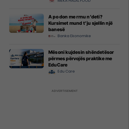
MEKA HALAL FOOD
A po don me rrnu n’deti?
Kursimet mund t’ju sjellin një
banesë
Banka Ekonomike
Mësoni kujdesin shëndetësor
përmes përvojës praktike me
EduCare
Edu Care