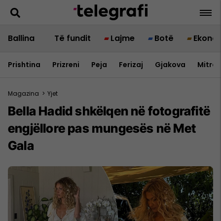
Ballina
Të fundit
Lajme
Botë
Ekono
Prishtina
Prizreni
Peja
Ferizaj
Gjakova
Mitrov
Magazina
>
Yjet
Bella Hadid shkëlqen në fotografitë
engjëllore pas mungesës në Met
Gala