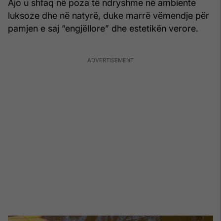
Ajo u shfaq në poza të ndryshme në ambiente
luksoze dhe në natyrë, duke marrë vëmendje për
pamjen e saj “engjëllore” dhe estetikën verore.