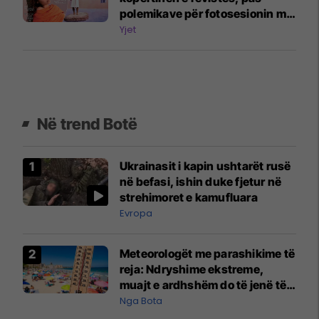
polemikave për fotosesionin me
nënën Heidi Klum
Yjet
Në trend Botë
Ukrainasit i kapin ushtarët rusë
në befasi, ishin duke fjetur në
strehimoret e kamufluara
Evropa
Meteorologët me parashikime të
reja: Ndryshime ekstreme,
muajt e ardhshëm do të jenë të
pazakontë
Nga Bota