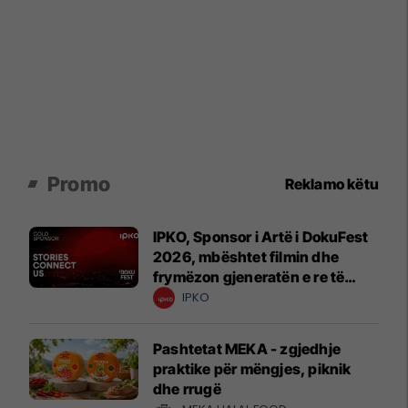
Promo
Reklamo këtu
IPKO, Sponsor i Artë i DokuFest
2026, mbështet filmin dhe
frymëzon gjeneratën e re të
krijuesve
IPKO
Pashtetat MEKA - zgjedhje
praktike për mëngjes, piknik
dhe rrugë