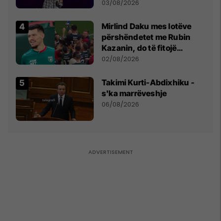
- dhe bota digjitale serbe
03/08/2026
shpall gjendjen e luftës
Mirlind Daku mes lotëve
përshëndetet me Rubin
Kazanin, do të fitojë
miliona te Spartak Moska
02/08/2026
Takimi Kurti-Abdixhiku -
s'ka marrëveshje
06/08/2026