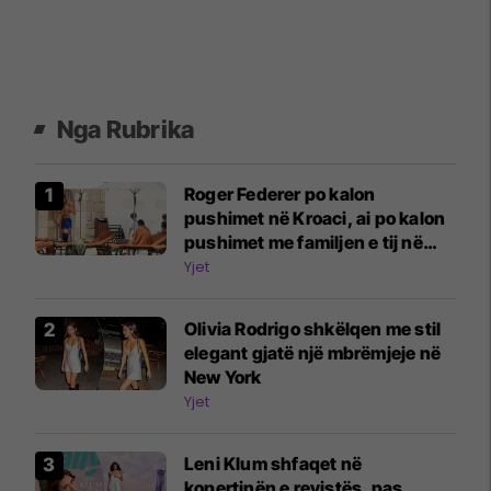
Nga Rubrika
Roger Federer po kalon
pushimet në Kroaci, ai po kalon
pushimet me familjen e tij në
Mali Lošinj
Yjet
Olivia Rodrigo shkëlqen me stil
elegant gjatë një mbrëmjeje në
New York
Yjet
Leni Klum shfaqet në
kopertinën e revistës, pas