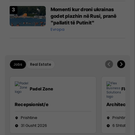
Momenti kur droni ukrainas
godet plazhin në Rusi, pranë
"pallatit të Putinit"
Evropa
Jobs
Real Estate
Padel Zone
Flex B
Recepsionist/e
Architect
Prishtine
Prishtinë
31 Gusht 2026
6 Shtator 2