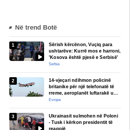
Në trend Botë
Sërish kërcënon, Vuçiq para
ushtarëve: Kurrë mos e harroni,
'Kosova është pjesë e Serbisë'
Serbia
14-vjeçari ndihmon policinë
britanike për një telefonatë të
rreme, aeroplanët luftarakë u
ngritën në ajër për të
Evropa
interceptuar fluturaken e Qatar
Airways që po shkonte drejt
Ukrainasit sulmohen në Poloni
Mançesterit
- Tusk i kërkon presidentit të
reagojë