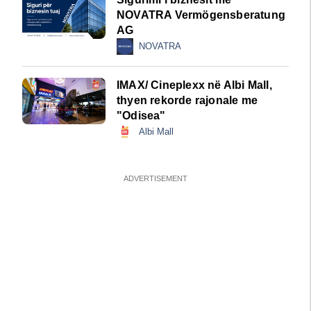
NOVATRA Vermögensberatung
AG
NOVATRA
IMAX/ Cineplexx në Albi Mall,
thyen rekorde rajonale me
"Odisea"
Albi Mall