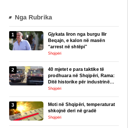
Nga Rubrika
Gjykata liron nga burgu Ilir
Beqajn, e kalon në masën
“arrest në shtëpi”
Shqipëri
40 mjetet e para taktike të
prodhuara në Shqipëri, Rama:
Ditë historike për industrinë
ushtarake
Shqipëri
Moti në Shqipëri, temperaturat
shkojnë deri në gradë
Shqipëri