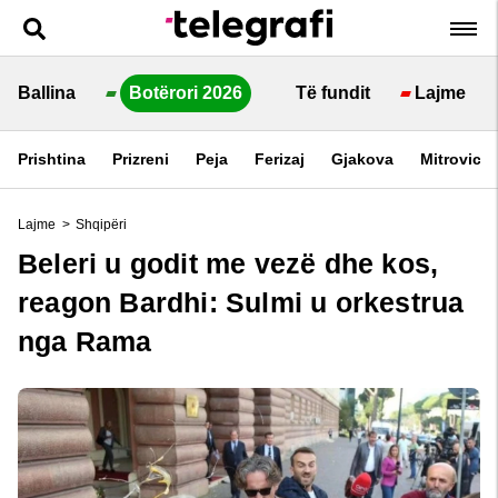
Ballina
Botërori 2026
Të fundit
Lajme
Prishtina
Prizreni
Peja
Ferizaj
Gjakova
Mitrovica
Lajme
>
Shqipëri
Beleri u godit me vezë dhe kos,
reagon Bardhi: Sulmi u orkestrua
nga Rama