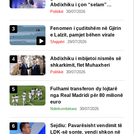
Abdixhiku i çon “selam”
Përparim Ramës
Politikë
30/07/2026
Fenomen i çuditshëm në Gjirin
e Lalzit, pamjet bëhen virale
Shqipëri
29/07/2026
Abdixhiku i mbijetoi nismës së
shkarkimit, flet Muhaxheri
Politikë
30/07/2026
Fulhami transferon dy lojtarë
nga Real Madridi për 80 milionë
euro
Ndërkombëtare
30/07/2026
Sejdiu: Pavarësisht vendimit të
LDK-së sonte, vendi shkon në