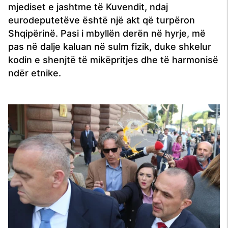
mjediset e jashtme të Kuvendit, ndaj
eurodeputetëve është një akt që turpëron
Shqipërinë. Pasi i mbyllën derën në hyrje, më
pas në dalje kaluan në sulm fizik, duke shkelur
kodin e shenjtë të mikëpritjes dhe të harmonisë
ndër etnike.