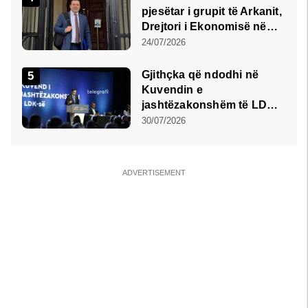
pjesëtar i grupit të Arkanit,
Drejtori i Ekonomisë në
Prizren mohon
24/07/2026
pretendimet
Gjithçka që ndodhi në
Kuvendin e
jashtëzakonshëm të LDK-
së
30/07/2026