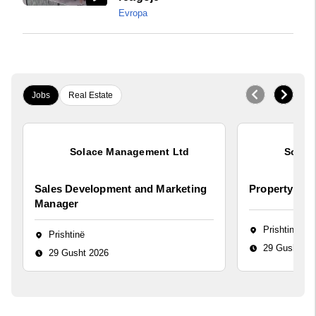
Evropa
Jobs
Real Estate
Solace Management Ltd
Solac
Sales Development and Marketing
Property Ma
Manager
Prishtinë
Prishtinë
29 Gusht 20
29 Gusht 2026