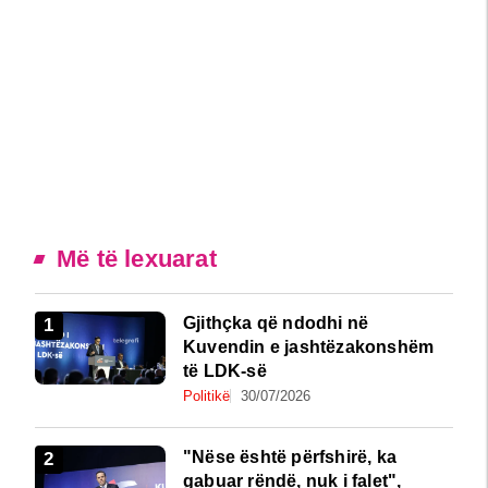
Më të lexuarat
Gjithçka që ndodhi në
Kuvendin e jashtëzakonshëm
të LDK-së
Politikë
30/07/2026
"Nëse është përfshirë, ka
gabuar rëndë, nuk i falet",