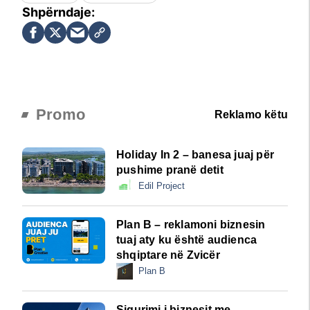
Promo
Reklamo këtu
Holiday In 2 – banesa juaj për
pushime pranë detit
Edil Project
Plan B – reklamoni biznesin
tuaj aty ku është audienca
shqiptare në Zvicër
Plan B
Sigurimi i biznesit me