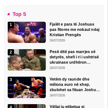
Top 5
Fjalët e para të Joshuas
pas fitores me nokaut ndaj
Kristian Prengës
26/07/2026
Pesë ditë pas marrjes së
detyrës, shefi i ri i ushtrisë
ukrainase urdhëron
kontroll të madh
26/07/2026
Vetëm dy raunde dhe
miliona euro në xhep,
zbulohet sa fituan Joshua
e Prenga
26/07/2026
Vëllai iu etiketua si