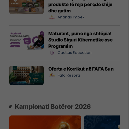
produkte të reja për çdo shije
dhe gatim
Ananas Impex
Maturant, puno nga shtëpia!
Studio Siguri Kibernetike ose
Programim
Cacttus Education
Oferta e Korrikut në FAFA Sun
Fafa Resorts
Kampionati Botëror 2026