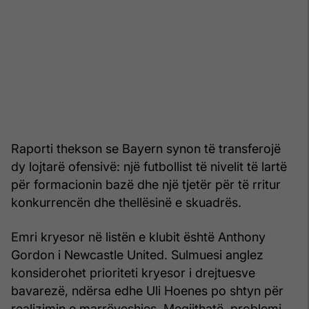
Raporti thekson se Bayern synon të transferojë
dy lojtarë ofensivë: një futbollist të nivelit të lartë
për formacionin bazë dhe një tjetër për të rritur
konkurrencën dhe thellësinë e skuadrës.
Emri kryesor në listën e klubit është Anthony
Gordon i Newcastle United. Sulmuesi anglez
konsiderohet prioriteti kryesor i drejtuesve
bavarezë, ndërsa edhe Uli Hoenes po shtyn për
realizimin e marrëveshjes. Megjithatë, problemi