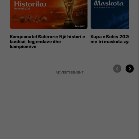
Kampionatet Botërore: Një histori e
Kupa e Botës 2026 për
lavdisë, legjendave dhe
me tri maskota zyrtar
kampionëve