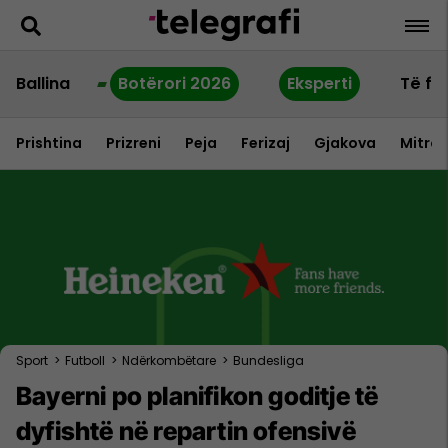
Ballina
Botërori 2026
Eksperti
Të fu
Prishtina
Prizreni
Peja
Ferizaj
Gjakova
Mitrov
Sport
>
Futboll
>
Ndërkombëtare
>
Bundesliga
Bayerni po planifikon goditje të
dyfishtë në repartin ofensivë