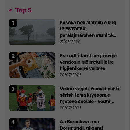
Top 5
Kosova nën alarmin e kuq
të ESTOFEX,
paralajmërohen stuhi të
fuqishme me breshër dhe
21/07/2026
erëra të forta
Pse udhëtarët me përvojë
vendosin një rrotull letre
higjienike në valixhe
20/07/2026
Vëllai i vogël i Yamalit është
sërish tema kryesore e
rrjeteve sociale - vodhi
vëmendjen pas finales së
20/07/2026
Kupës së Botës
As Barcelona e as
Dortmundi, gjiganti