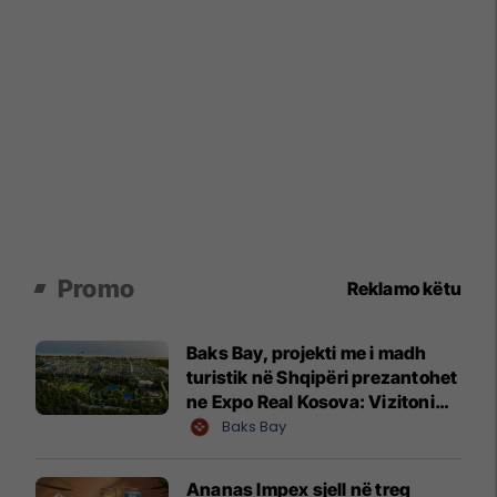
Promo
Reklamo këtu
Baks Bay, projekti me i madh
turistik në Shqipëri prezantohet
ne Expo Real Kosova: Vizitoni
shtandin dhe zbuloni
Baks Bay
mundësitë e investimit
Ananas Impex sjell në treg