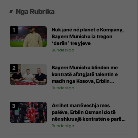
Nga Rubrika
Nuk janë në planet e Kompany,
Bayern Munichu ia tregon
‘derën’ tre yjeve
Bundesliga
Bayern Munichu blindon me
kontratë afatgjatë talentin e
madh nga Kosova, Erblin
Osmani
Bundesliga
Arrihet marrëveshja mes
palëve, Erblin Osmani do të
nënshkruajë kontratën e parë
profesionale me Bayernin
Bundesliga