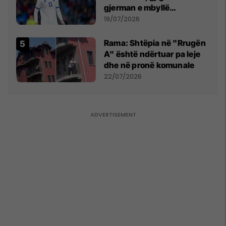
gjerman e mbyllë
marrëveshjen për Fisnik
19/07/2026
Asllanin
Rama: Shtëpia në "Rrugën
A" është ndërtuar pa leje
dhe në pronë komunale
22/07/2026