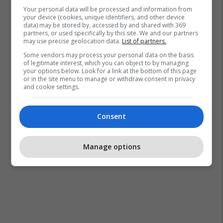
Anthony Gordon
Bayern Munich
Mika Godts
Your personal data will be processed and information from
Newcastle United
Ajax
Bundesliga
Transferimet
your device (cookies, unique identifiers, and other device
data) may be stored by, accessed by and shared with 369
partners, or used specifically by this site. We and our partners
may use precise geolocation data.
List of partners.
Some vendors may process your personal data on the basis
of legitimate interest, which you can object to by managing
your options below. Look for a link at the bottom of this page
or in the site menu to manage or withdraw consent in privacy
and cookie settings.
Consent
Manage options