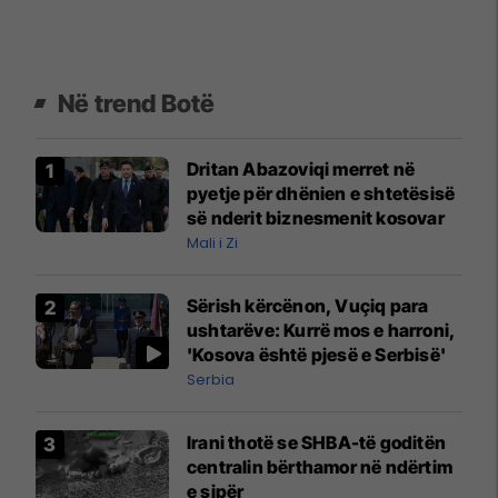
Në trend Botë
Dritan Abazoviqi merret në
pyetje për dhënien e shtetësisë
së nderit biznesmenit kosovar
Mali i Zi
Sërish kërcënon, Vuçiq para
ushtarëve: Kurrë mos e harroni,
'Kosova është pjesë e Serbisë'
Serbia
Irani thotë se SHBA-të goditën
centralin bërthamor në ndërtim
e sipër