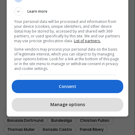
Learn more
Your personal data will be processed and information from
your device (cookies, unique identifiers, and other device
data) may be stored by, accessed by and shared with 369
partners, or used specifically by this site. We and our partners
may use precise geolocation data.
List of partners.
Some vendors may process your personal data on the basis
of legitimate interest, which you can object to by managing
your options below. Look for a link at the bottom of this page
or in the site menu to manage or withdraw consent in privacy
and cookie settings.
Consent
Manage options
Lukasz Piszczek
Robert Lewandowski
James Rodriguez
Borussia Dortmund
Bundesliga
Christian Pulisic
Thomas Muller
Gonzalo Castro
Franck Ribery