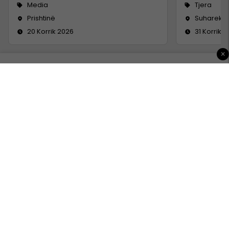
Media
Tjera
Prishtinë
Suharekë
20 Korrik 2026
31 Korrik 
×