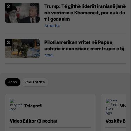
Trump: Të gjithë liderët iranianë janë
në varrimin e Khameneit, por nuk do
t’i godasim
Amerika
Piloti amerikan vritet në Papua,
ushtria indoneziane merr trupin e tij
Azia
Jobs
Real Estate
Telegrafi
Viva 
Video Editor (3 pozita)
Vozitës B