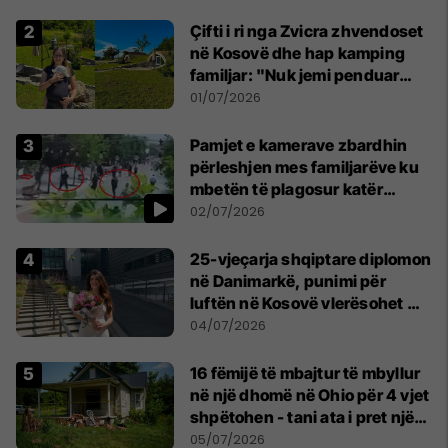
Çifti i ri nga Zvicra zhvendoset
në Kosovë dhe hap kamping
familjar: "Nuk jemi penduar
asnjë ditë"
01/07/2026
Pamjet e kamerave zbardhin
përleshjen mes familjarëve ku
mbetën të plagosur katër
persona
02/07/2026
25-vjeçarja shqiptare diplomon
në Danimarkë, punimi për
luftën në Kosovë vlerësohet me
notën më të lartë
04/07/2026
16 fëmijë të mbajtur të mbyllur
në një dhomë në Ohio për 4 vjet
shpëtohen - tani ata i pret një
sfidë e madhe
05/07/2026