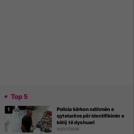
Top 5
Policia kërkon ndihmën e
qytetarëve për identifikimin e
këtij të dyshuari
02/07/2026