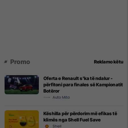
Promo
Reklamo këtu
Oferta e Renault s'ka të ndalur -
përfitoni para finales së Kampionatit
Botëror
Auto Mita
Këshilla për përdorim më efikas të
klimës nga Shell Fuel Save
Shell