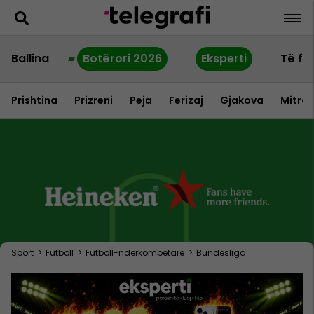
Ballina
Botërori 2026
Eksperti
Të fu
Prishtina
Prizreni
Peja
Ferizaj
Gjakova
Mitrov
Sport
>
Futboll
>
Futboll-nderkombetare
>
Bundesliga