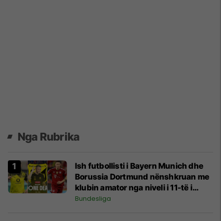
Nga Rubrika
Ish futbollisti i Bayern Munich dhe
Borussia Dortmund nënshkruan me
klubin amator nga niveli i 11-të i
futbollit gjerman
Bundesliga