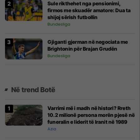
Sule rikthehet nga pensionimi,
firmos me skuadër amatore: Dua ta
shijoj sërish futbollin
Bundesliga
Gjiganti gjerman në negociata me
Brightonin për Brajan Grudën
Bundesliga
Në trend Botë
Varrimi më i madh në histori? Rreth
10.2 milionë persona morën pjesë në
funeralin e liderit të Iranit në 1989
Azia