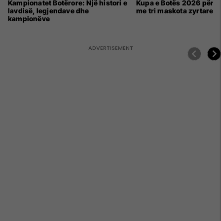
Kampionatet Botërore: Një histori e
Kupa e Botës 2026 për h
lavdisë, legjendave dhe
me tri maskota zyrtare
kampionëve