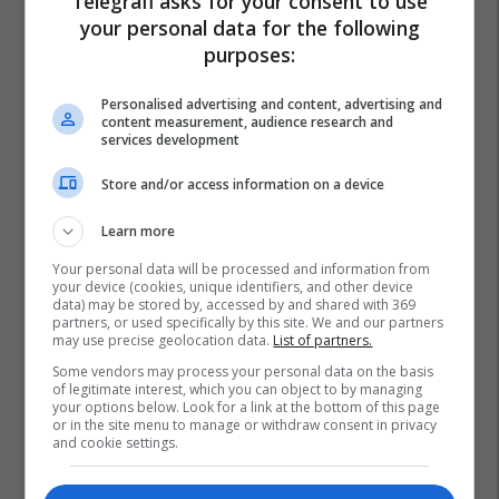
Telegrafi asks for your consent to use
your personal data for the following
purposes:
Personalised advertising and content, advertising and
content measurement, audience research and
services development
Store and/or access information on a device
Learn more
Your personal data will be processed and information from
your device (cookies, unique identifiers, and other device
data) may be stored by, accessed by and shared with 369
partners, or used specifically by this site. We and our partners
may use precise geolocation data.
List of partners.
Some vendors may process your personal data on the basis
of legitimate interest, which you can object to by managing
your options below. Look for a link at the bottom of this page
or in the site menu to manage or withdraw consent in privacy
Kru Prishtina
Prishtina Lokale
Liqeni I Badocit
and cookie settings.
Liqeni I Batllavës
Prishtina