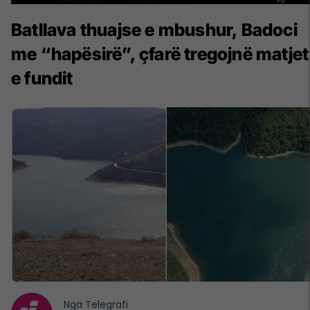
Batllava thuajse e mbushur, Badoci
me “hapësirë”, çfarë tregojnë matjet
e fundit
Nga
Telegrafi