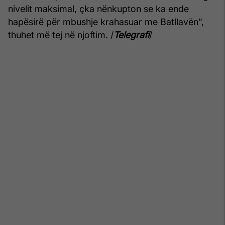
nivelit maksimal, çka nënkupton se ka ende
hapësirë për mbushje krahasuar me Batllavën”,
thuhet më tej në njoftim. /
Telegrafi
/