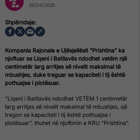
28/04/2026
Kompania Rajonale e Ujësjellësit “Prishtina” ka
njoftuar se Liqeni i Batllavës ndodhet vetëm një
centimetër larg arritjes së nivelit maksimal të
mbushjes, duke treguar se kapaciteti i tij është
pothuajse i plotësuar.
“Liqeni i Batllavës ndodhet VETËM 1 centimetër
larg arritjes së nivelit maksimal të mbushjes, që
tregon se kapaciteti i tij është pothuajse i
plotësuar”, thuhet në njoftimin e KRU “Prishtina”.