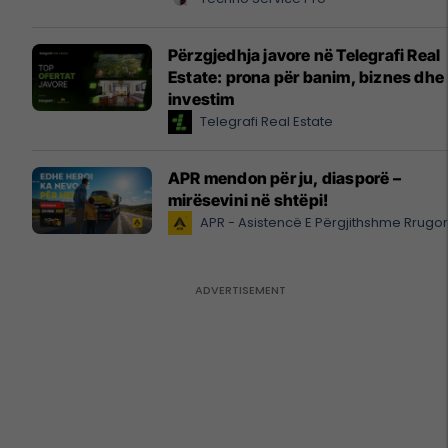
Përzgjedhja javore në Telegrafi Real
Estate: prona për banim, biznes dhe
investim
Telegrafi Real Estate
APR mendon për ju, diasporë –
mirësevini në shtëpi!
APR - Asistencë E Përgjithshme Rrugo