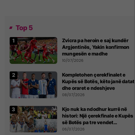
Top 5
Zvicra pa heroin e saj kundër
Argjentinës, Yakin konfirmon
mungesën e madhe
10/07/2026
Kompletohen çerekfinalet e
Kupës së Botës, këto janë datat
dhe oraret e ndeshjeve
08/07/2026
Kjo nuk ka ndodhur kurrë në
histori: Një çerekfinale e Kupës
së Botës pa tre vendet
legjendare të futbollit
06/07/2026