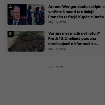
Arsene Wenger zbulon ekipin e
vetëm që mund ta ndalojë
Francën të fitojë Kupën e Botës
08/07/2026
Varrimi më i madh në histori?
Rreth 10.2 milionë persona
morën pjesë në funeralin e
liderit të Iranit në 1989
06/07/2026