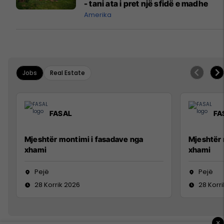
- tani ata i pret një sfidë e madhe
Amerika
Jobs
Real Estate
FASAL
FA
Mjeshtër montimi i fasadave nga
Mjeshtër 
xhami
xhami
Pejë
Pejë
28 Korrik 2026
28 Korr
×