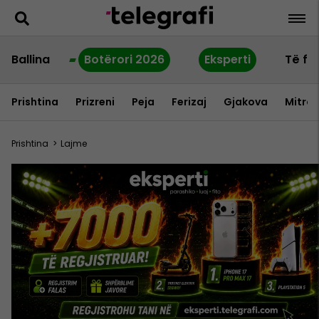
Ballina
Botërori 2026
Eksperti
Të fu
Prishtina
Prizreni
Peja
Ferizaj
Gjakova
Mitrov
Prishtina
>
Lajme