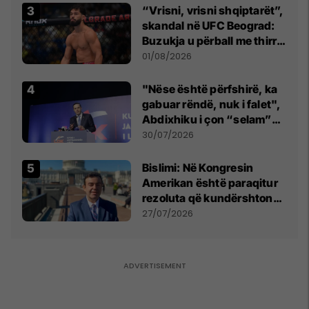
“Vrisni, vrisni shqiptarët”,
skandal në UFC Beograd:
Buzukja u përball me thirrje
anti-shqiptare nga
01/08/2026
tribunat
"Nëse është përfshirë, ka
gabuar rëndë, nuk i falet",
Abdixhiku i çon “selam”
Përparim Ramës
30/07/2026
Bislimi: Në Kongresin
Amerikan është paraqitur
rezoluta që kundërshton
mbajtjen e Asamblesë
27/07/2026
Parlamentare të OSBE-së
në Beograd