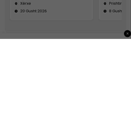
Xërxe
Prishtinë
20 Gusht 2026
8 Gusht 20
×