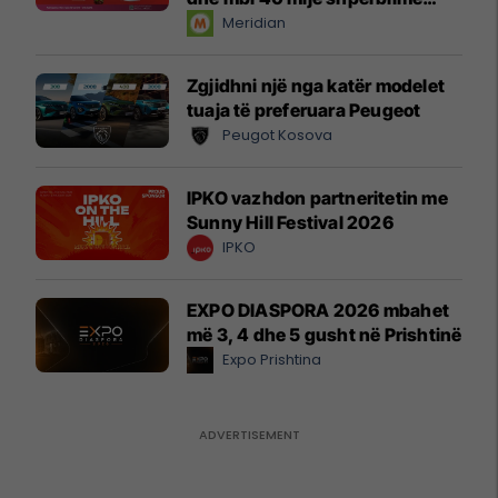
instant!
Meridian
Zgjidhni një nga katër modelet
tuaja të preferuara Peugeot
Peugot Kosova
IPKO vazhdon partneritetin me
Sunny Hill Festival 2026
IPKO
EXPO DIASPORA 2026 mbahet
më 3, 4 dhe 5 gusht në Prishtinë
Expo Prishtina