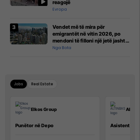
reagojë
Evropa
Vendet më të mira për
emigrantët në vitin 2026, po
mendoni të filloni një jetë jashtë
vendit?
Nga Bota
Jobs
Real Estate
Elkos Group
ALTIN
Punëtor në Depo
Asistente e S