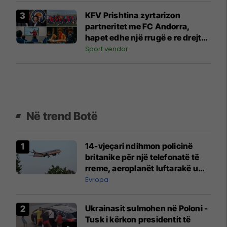
KFV Prishtina zyrtarizon
partneritet me FC Andorra,
hapet edhe një rrugë e re drejt
futbollit profesionist spanjoll
Sport vendor
Në trend Botë
14-vjeçari ndihmon policinë
britanike për një telefonatë të
rreme, aeroplanët luftarakë u
ngritën në ajër për të
Evropa
interceptuar fluturaken e Qatar
Airways që po shkonte drejt
Ukrainasit sulmohen në Poloni -
Mançesterit
Tusk i kërkon presidentit të