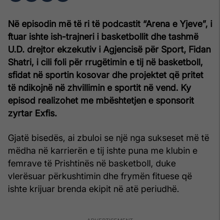
Në episodin më të ri të podcastit “Arena e Yjeve”, i
ftuar ishte ish-trajneri i basketbollit dhe tashmë
U.D. drejtor ekzekutiv i Agjencisë për Sport, Fidan
Shatri, i cili foli për rrugëtimin e tij në basketboll,
sfidat në sportin kosovar dhe projektet që pritet
të ndikojnë në zhvillimin e sportit në vend. Ky
episod realizohet me mbështetjen e sponsorit
zyrtar Exfis.
Gjatë bisedës, ai zbuloi se një nga sukseset më të
mëdha në karrierën e tij ishte puna me klubin e
femrave të Prishtinës në basketboll, duke
vlerësuar përkushtimin dhe frymën fituese që
ishte krijuar brenda ekipit në atë periudhë.