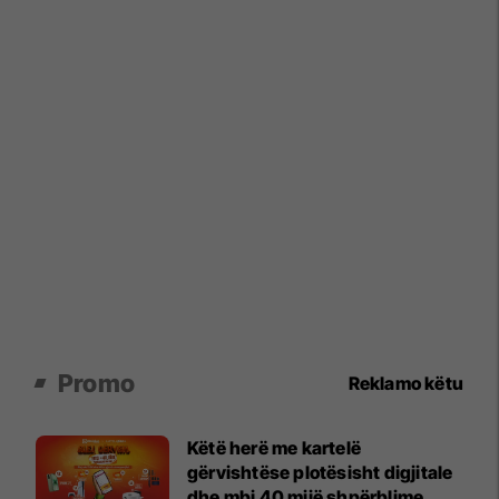
Promo
Reklamo këtu
Këtë herë me kartelë
gërvishtëse plotësisht digjitale
dhe mbi 40 mijë shpërblime