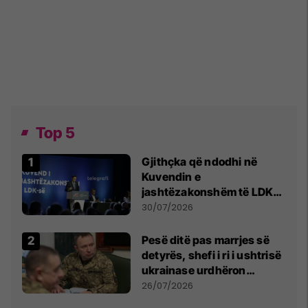
Top 5
Gjithçka që ndodhi në
Kuvendin e
jashtëzakonshëm të LDK-
së
30/07/2026
Pesë ditë pas marrjes së
detyrës, shefi i ri i ushtrisë
ukrainase urdhëron
kontroll të madh
26/07/2026