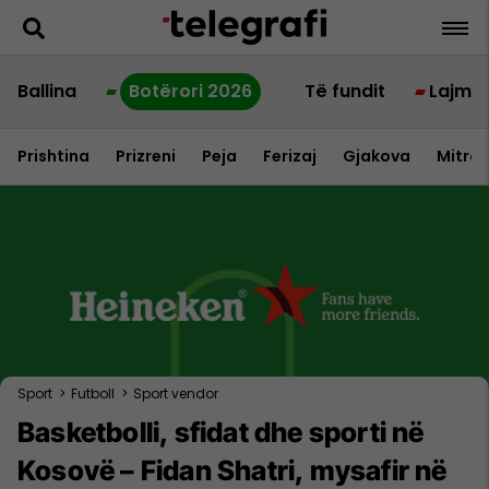
Ballina
Botërori 2026
Të fundit
Lajme
Prishtina
Prizreni
Peja
Ferizaj
Gjakova
Mitrov
Sport
>
Futboll
>
Sport vendor
Basketbolli, sfidat dhe sporti në
Kosovë – Fidan Shatri, mysafir në