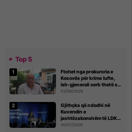
Top 5
Ftohet nga prokuroria e
Kosovës për krime lufte,
ish-gjenerali serb thotë se
dikush e tradhtoi në
02/08/2026
Beograd
Gjithçka që ndodhi në
Kuvendin e
jashtëzakonshëm të LDK-
së
30/07/2026