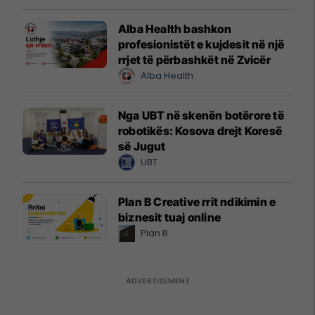
Alba Health bashkon
profesionistët e kujdesit në një
rrjet të përbashkët në Zvicër
Alba Health
Nga UBT në skenën botërore të
robotikës: Kosova drejt Koresë
së Jugut
UBT
Plan B Creative rrit ndikimin e
biznesit tuaj online
Plan B