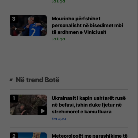
milionë euro
La Liga
Mourinho përfshihet
personalisht në bisedimet mbi
të ardhmen e Viniciusit
La Liga
Në trend Botë
Ukrainasit i kapin ushtarët rusë
në befasi, ishin duke fjetur në
strehimoret e kamufluara
Evropa
Meteorologët me parashikime të