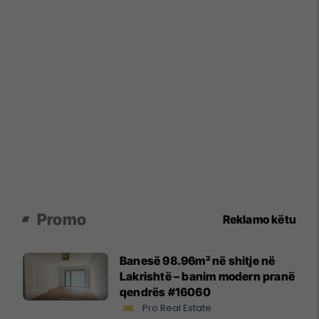
Promo
Reklamo këtu
Banesë 98.96m² në shitje në
Lakrishtë – banim modern pranë
qendrës #16060
Pro Real Estate