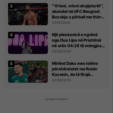
“Vrisni, vrisni shqiptarët”,
skandal në UFC Beograd:
Buzukja u përball me thirrje
anti-shqiptare nga
01/08/2026
tribunat
Një pleskavicë e ngrënë
nga Dua Lipa në Prishtinë
në orën 04:28 të mëngjesit
- dhe bota digjitale serbe
03/08/2026
shpall gjendjen e luftës
Mirlind Daku mes lotëve
përshëndetet me Rubin
Kazanin, do të fitojë
miliona te Spartak Moska
02/08/2026