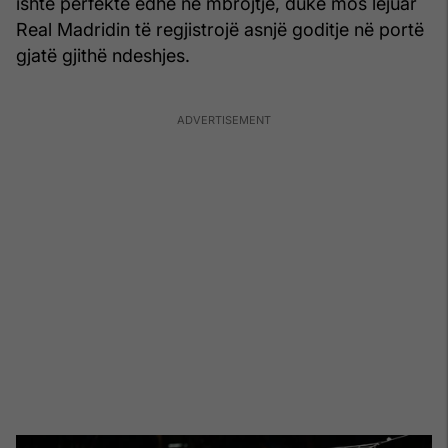
ishte perfekte edhe në mbrojtje, duke mos lejuar
Real Madridin të regjistrojë asnjë goditje në portë
gjatë gjithë ndeshjes.