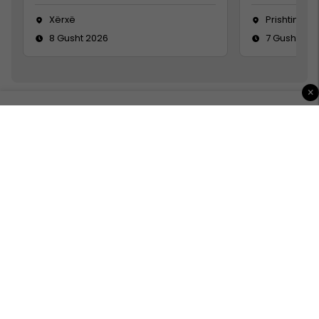
Xërxë
Prishtinë
8 Gusht 2026
7 Gusht 20
×