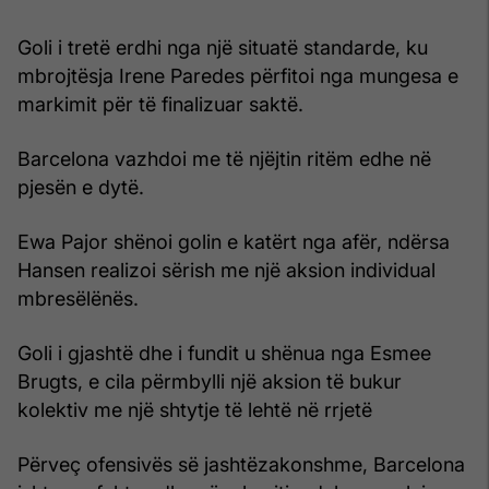
Goli i tretë erdhi nga një situatë standarde, ku
mbrojtësja Irene Paredes përfitoi nga mungesa e
markimit për të finalizuar saktë.
Barcelona vazhdoi me të njëjtin ritëm edhe në
pjesën e dytë.
Ewa Pajor shënoi golin e katërt nga afër, ndërsa
Hansen realizoi sërish me një aksion individual
mbresëlënës.
Goli i gjashtë dhe i fundit u shënua nga Esmee
Brugts, e cila përmbylli një aksion të bukur
kolektiv me një shtytje të lehtë në rrjetë
Përveç ofensivës së jashtëzakonshme, Barcelona