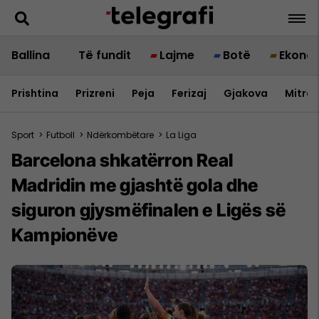
Ballina
Të fundit
Lajme
Botë
Ekono
Prishtina
Prizreni
Peja
Ferizaj
Gjakova
Mitrov
Sport
>
Futboll
>
Ndërkombëtare
>
La Liga
Barcelona shkatërron Real
Madridin me gjashtë gola dhe
siguron gjysmëfinalen e Ligës së
Kampionëve