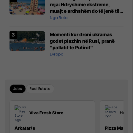
reja: Ndryshime ekstreme,
muajt e ardhshëm do të jenë të
pazakontë
Nga Bota
Momenti kur droni ukrainas
godet plazhin në Rusi, pranë
"pallatit të Putinit"
Evropa
Jobs
Real Estate
Viva Fresh Store
Hebs 
Arkatar/e
Pizza Man