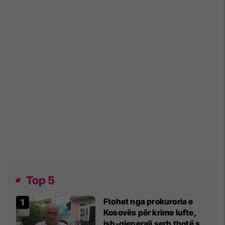
Top 5
Ftohet nga prokuroria e
Kosovës për krime lufte,
ish-gjenerali serb thotë se