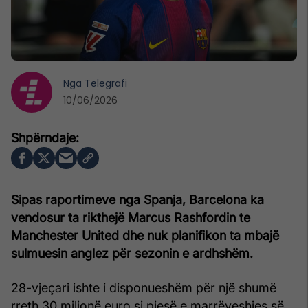
Nga
Telegrafi
10/06/2026
Sipas raportimeve nga Spanja, Barcelona ka
vendosur ta rikthejë Marcus Rashfordin te
Manchester United dhe nuk planifikon ta mbajë
sulmuesin anglez për sezonin e ardhshëm.
28-vjeçari ishte i disponueshëm për një shumë
rreth 30 milionë euro si pjesë e marrëveshjes së