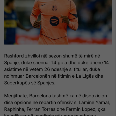
Rashford zhvilloi një sezon shumë të mirë në
Spanjë, duke shënuar 14 gola dhe duke dhënë 14
asistime në vetëm 26 ndeshje si titullar, duke
ndihmuar Barcelonën në fitimin e La Ligës dhe
Superkupës së Spanjës.
Megjithatë, Barcelona tashmë ka në dispozicion
disa opsione në repartin ofensiv si Lamine Yamal,
Raphinha, Ferran Torres dhe Fermin Lopez, çka
ka ndikuar në vendimin për mos ta mbajtur