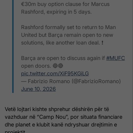
€30m buy option clause for Marcus
Rashford, expiring in 5 days.
Rashford formally set to return to Man
United but Barça remain open to new
solutions, like another loan deal. ❗️
Barça are open to discuss again if
#MUFC
open doors. 🔵🔴
pic.twitter.com/XiF95KGiLG
— Fabrizio Romano (@FabrizioRomano)
June 10, 2026
Vetë lojtari kishte shprehur dëshirën për të
vazhduar në “Camp Nou”, por situata financiare
dhe planet e klubit kanë ndryshuar drejtimin e
projektit.