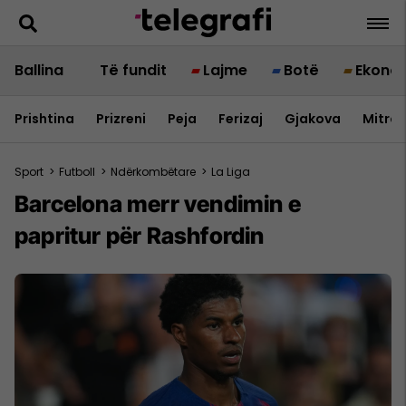
Ballina
Të fundit
Lajme
Botë
Ekono
Prishtina
Prizreni
Peja
Ferizaj
Gjakova
Mitrov
Sport
>
Futboll
>
Ndërkombëtare
>
La Liga
Barcelona merr vendimin e
papritur për Rashfordin