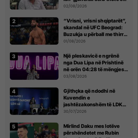
dikush e tradhtoi në
02/08/2026
Beograd
“Vrisni, vrisni shqiptarët”,
skandal në UFC Beograd:
Buzukja u përball me thirrje
anti-shqiptare nga
01/08/2026
tribunat
Një pleskavicë e ngrënë
nga Dua Lipa në Prishtinë
në orën 04:28 të mëngjesit
- dhe bota digjitale serbe
03/08/2026
shpall gjendjen e luftës
Gjithçka që ndodhi në
Kuvendin e
jashtëzakonshëm të LDK-
së
30/07/2026
Mirlind Daku mes lotëve
përshëndetet me Rubin