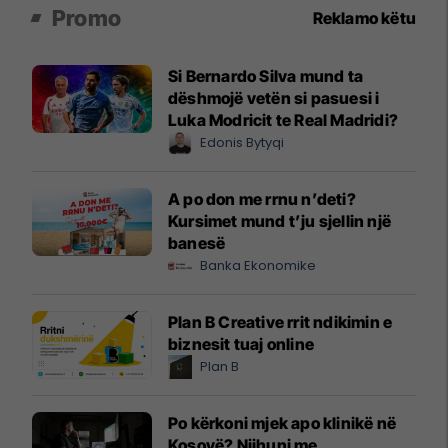
Promo
Reklamo këtu
Si Bernardo Silva mund ta
dëshmojë vetën si pasuesi i
Luka Modricit te Real Madridi?
Edonis Bytyqi
A po don me rrnu n’deti?
Kursimet mund t’ju sjellin një
banesë
Banka Ekonomike
Plan B Creative rrit ndikimin e
biznesit tuaj online
Plan B
Po kërkoni mjek apo klinikë në
Kosovë? Njihuni me