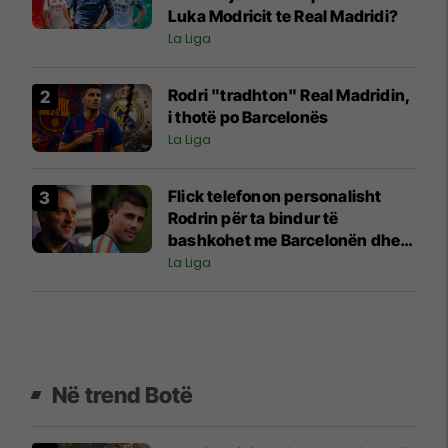
Luka Modricit te Real Madridi?
La Liga
Rodri "tradhton" Real Madridin,
i thotë po Barcelonës
La Liga
Flick telefonon personalisht
Rodrin për ta bindur të
bashkohet me Barcelonën dhe
për t'i shpjeguar projektin e
La Liga
klubit
Në trend Botë