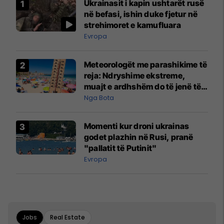
Ukrainasit i kapin ushtarët rusë
në befasi, ishin duke fjetur në
strehimoret e kamufluara
Evropa
Meteorologët me parashikime të
reja: Ndryshime ekstreme,
muajt e ardhshëm do të jenë të
pazakontë
Nga Bota
Momenti kur droni ukrainas
godet plazhin në Rusi, pranë
"pallatit të Putinit"
Evropa
Jobs
Real Estate