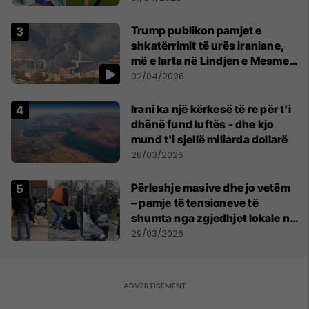
Trump publikon pamjet e
shkatërrimit të urës iraniane,
më e larta në Lindjen e Mesme:
Shumë gjëra të tjera do të
02/04/2026
pasojnë
Irani ka një kërkesë të re për t'i
dhënë fund luftës - dhe kjo
mund t'i sjellë miliarda dollarë
28/03/2026
Përleshje masive dhe jo vetëm
– pamje të tensioneve të
shumta nga zgjedhjet lokale në
disa pjesë të Serbisë
29/03/2026