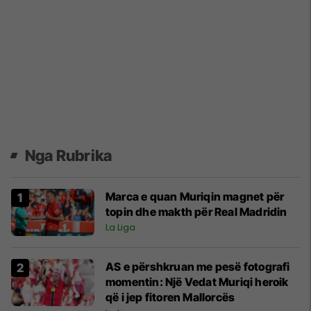
Nga Rubrika
Marca e quan Muriqin magnet për
topin dhe makth për Real Madridin
La Liga
AS e përshkruan me pesë fotografi
momentin: Një Vedat Muriqi heroik
që i jep fitoren Mallorcës