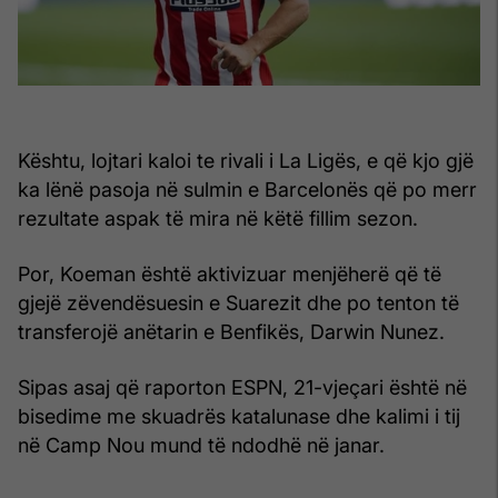
Kështu, lojtari kaloi te rivali i La Ligës, e që kjo gjë
ka lënë pasoja në sulmin e Barcelonës që po merr
rezultate aspak të mira në këtë fillim sezon.
Por, Koeman është aktivizuar menjëherë që të
gjejë zëvendësuesin e Suarezit dhe po tenton të
transferojë anëtarin e Benfikës, Darwin Nunez.
Sipas asaj që raporton ESPN, 21-vjeçari është në
bisedime me skuadrës katalunase dhe kalimi i tij
në Camp Nou mund të ndodhë në janar.