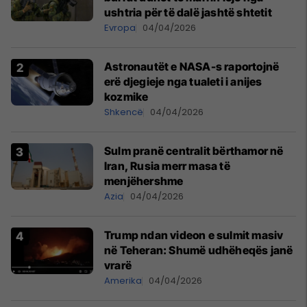
ushtria për të dalë jashtë shtetit
Evropa
04/04/2026
Astronautët e NASA-s raportojnë
erë djegieje nga tualeti i anijes
kozmike
Shkencë
04/04/2026
Sulm pranë centralit bërthamor në
Iran, Rusia merr masa të
menjëhershme
Azia
04/04/2026
Trump ndan videon e sulmit masiv
në Teheran: Shumë udhëheqës janë
vrarë
Amerika
04/04/2026