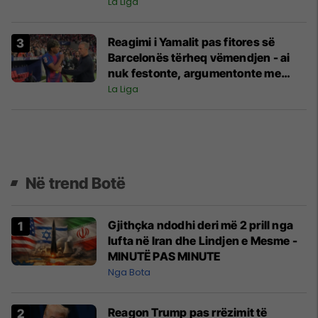
La Liga
Reagimi i Yamalit pas fitores së
Barcelonës tërheq vëmendjen - ai
nuk festonte, argumentonte me
Flick
La Liga
Në trend Botë
Gjithçka ndodhi deri më 2 prill nga
lufta në Iran dhe Lindjen e Mesme -
MINUTË PAS MINUTE
Nga Bota
Reagon Trump pas rrëzimit të