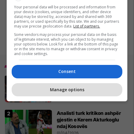
Your personal data will be processed and information from
your device (cookies, unique identifiers, and other device
data) may be stored by, accessed by and shared with 369
partners, or used specifically by this site. We and our partners
may use precise geolocation data.
List of partners.
Some vendors may process your personal data on the basis
of legitimate interest, which you can object to by managing
your options below. Look for a link at the bottom of this page
or in the site menu to manage or withdraw consent in privacy
and cookie settings.
Top 5
Consent
Italia mund të kualifikohet në
Kupën e Botës 2026
Manage options
pavarësisht humbjes nga
Bosnja dhe Hercegovina
02/04/2026
Analisti turk kritikon ashpër
gjestin e Kerem Akturkoglu
ndaj Kosovës
01/04/2026