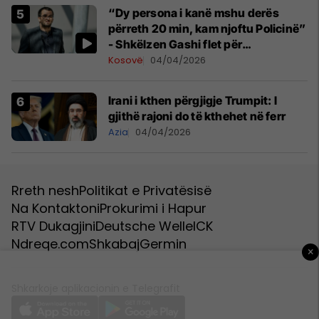
“Dy persona i kanë mshu derës
përreth 20 min, kam njoftu Policinë”
- Shkëlzen Gashi flet për
ekspozitën, reagimet e bastisjen e
Kosovë
04/04/2026
shtëpisë
Irani i kthen përgjigje Trumpit: I
gjithë rajoni do të kthehet në ferr
Azia
04/04/2026
Rreth nesh
Politikat e Privatësisë
Na Kontaktoni
Prokurimi i Hapur
RTV Dukagjini
Deutsche Welle
ICK
Ndreqe.com
Shkabaj
Germin
×
Shkarkoje aplikacionin e Telegrafit