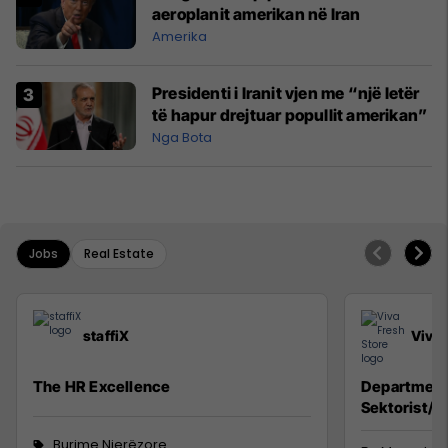
aeroplanit amerikan në Iran
Amerika
Presidenti i Iranit vjen me “një letër
të hapur drejtuar popullit amerikan”
Nga Bota
Jobs
Real Estate
staffiX
Viva 
The HR Excellence
Department
Sektorist/e,
Burime Njerëzore