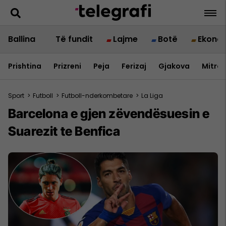
Ballina
Të fundit
Lajme
Botë
Ekono
Prishtina
Prizreni
Peja
Ferizaj
Gjakova
Mitrov
Sport
>
Futboll
>
Futboll-nderkombetare
>
La Liga
Barcelona e gjen zëvendësuesin e
Suarezit te Benfica