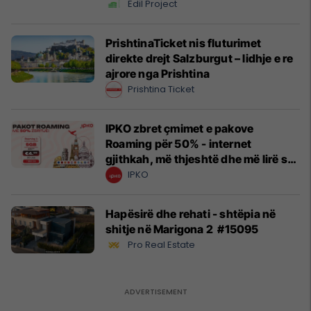
Edil Project
PrishtinaTicket nis fluturimet
direkte drejt Salzburgut – lidhje e re
ajrore nga Prishtina
Prishtina Ticket
IPKO zbret çmimet e pakove
Roaming për 50% - internet
gjithkah, më thjeshtë dhe më lirë se
kurrë!
IPKO
Hapësirë dhe rehati - shtëpia në
shitje në Marigona 2 #15095
Pro Real Estate