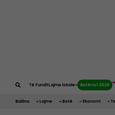
Të Fundit
Lajme lokale
Botërori 2026
Ballina
Lajme
Botë
Ekonomi
T