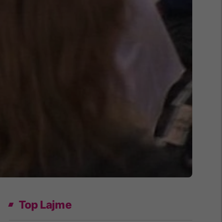
Top Lajme