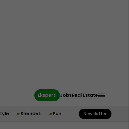
Eksperti
Jobs
Real Estate
style
Shëndeti
Fun
Newsletter