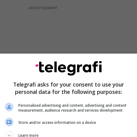
Telegrafi asks for your consent to use your
personal data for the following purposes:
Personalised advertising and content, advertising and content
 kombëtare kundër kërcënimeve nga terrorizmi
measurement, audience research and services development
r fotografinë në tetorin e vitit të kaluar, zyrtarët e
Store and/or access information on a device
në kushtuar vëmendje.
Learn more