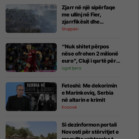
Zjarr në një sipërfaqe
me ullinj në Fier,
zjarrfikësit dhe
banorët në aksion për
Shqipëri
shuarjen e flakëve
“Nuk shitet përpos
nëse ofrohen 2 milionë
euro”, Cluji i qartë për
Meriton Korenicën
Ligat tjera
Fetoshi: Me dekorimin
e Marinkoviq, Serbia
në altarin e krimit
Kosovë
Si dezinformon portali
Novosti për stërvitjet e