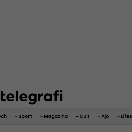
ech
Sport
Magazina
Cult
Ajo
Life