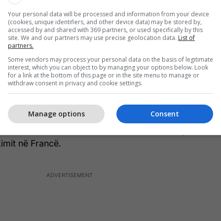
het se e kanë ditur se Abdeslam në fillim të vitit
Your personal data will be processed and information from your device
kontakt me të dyshuarin për organizimin e sulmit
(cookies, unique identifiers, and other device data) may be stored by,
s Abdelhamid Abaud i cili ka qenë figurë e
accessed by and shared with 369 partners, or used specifically by this
site. We and our partners may use precise geolocation data.
List of
SIS, transmeton AFP.
partners.
Some vendors may process your personal data on the basis of legitimate
ntit e ka ditur se policia belge ka ndaluar së hetuari
interest, which you can object to by managing your options below. Look
for a link at the bottom of this page or in the site menu to manage or
e vëllain e tij Brahim gjashtë muaj para sulmeve të
withdraw consent in privacy and cookie settings.
janë konsideruar të dyshuarit kryesor për
Manage options
Consent
rrestuar më 18 mars në Bruksel ndërsa tash po
ykimit në Francë.