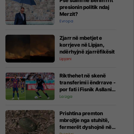
Pse sulmi në Berlin rrit
presionin politik ndaj
Merzit?
Evropa
Zjarr në mbetjet e
korrjeve në Lipjan,
ndërhyjnë zjarrëfikësit
Lipjani
Rikthehet në skenë
transferimi i ëndrrave -
por fati i Fisnik Asllanit
vazhdon të varet nga
La Liga
Ferran Torres
Prishtina premton
mbrojtje nga stuhitë,
fermerët dyshojnë në