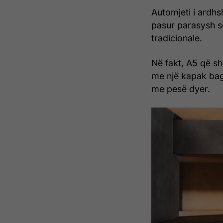
Automjeti i ardhs
pasur parasysh s
tradicionale.
Në fakt, A5 që sh
me një kapak baga
me pesë dyer.