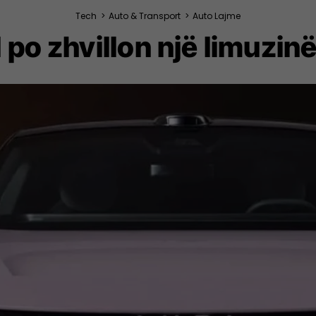
Tech
>
Auto & Transport
>
Auto Lajme
po zhvillon një limuzinë