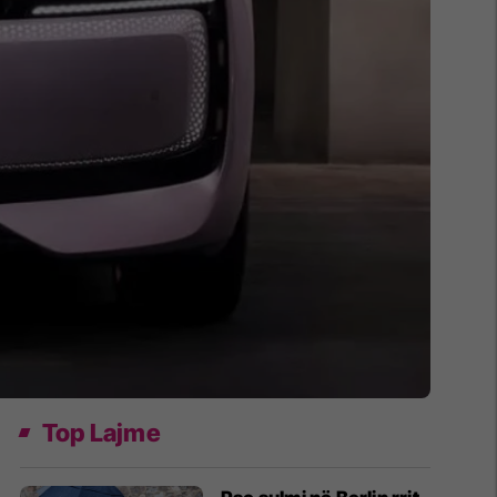
Top Lajme