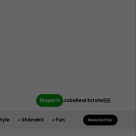
Eksperti
Jobs
Real Estate
style
Shëndeti
Fun
Newsletter