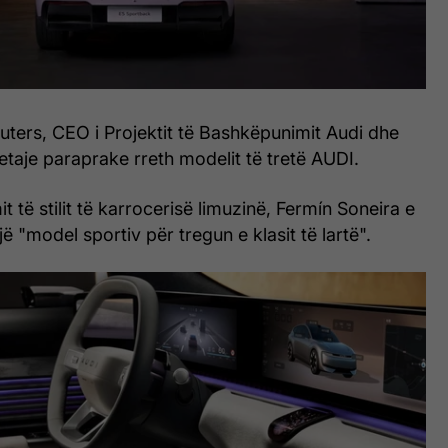
uters, CEO i Projektit të Bashkëpunimit Audi dhe
taje paraprake rreth modelit të tretë AUDI.
 të stilit të karrocerisë limuzinë, Fermín Soneira e
jë "model sportiv për tregun e klasit të lartë".