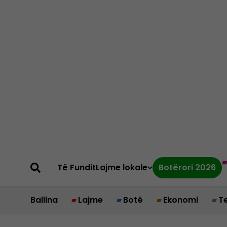
Të Fundit
Lajme lokale
Botërori 2026
Ballina
Lajme
Botë
Ekonomi
T