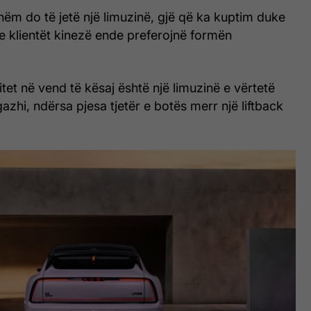
hëm do të jetë një limuzinë, gjë që ka kuptim duke
e klientët kinezë ende preferojnë formën
itet në vend të kësaj është një limuzinë e vërtetë
zhi, ndërsa pjesa tjetër e botës merr një liftback