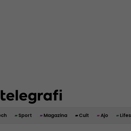
ech
Sport
Magazina
Cult
Ajo
Life