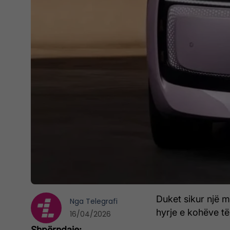
Duket sikur një m
Nga
Telegrafi
hyrje e kohëve të
16/04/2026