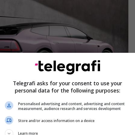
Telegrafi asks for your consent to use your
personal data for the following purposes:
Personalised advertising and content, advertising and content
measurement, audience research and services development
ëhoqi rrugën, i pozicionuar diku midis një SUV dhe
rrin këtë vit si një SUV i vërtetë, transmeton
Store and/or access information on a device
Learn more