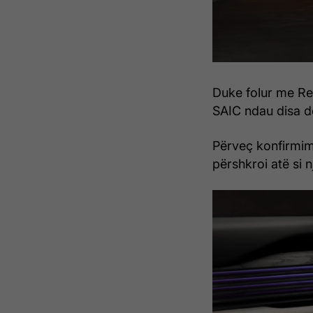
Duke folur me Re
SAIC ndau disa de
Përveç konfirmimit
përshkroi atë si n