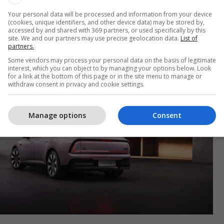
ë model i tretë do t'i bashkohet gamës AUDI. Edhe
Your personal data will be processed and information from your device
rë nga katër unazat e famshme, duke paraqitur në
(cookies, unique identifiers, and other device data) may be stored by,
accessed by and shared with 369 partners, or used specifically by this
in e kompanisë të shkruar me shkronja të mëdha.
site. We and our partners may use precise geolocation data.
List of
partners.
Some vendors may process your personal data on the basis of legitimate
interest, which you can object to by managing your options below. Look
for a link at the bottom of this page or in the site menu to manage or
withdraw consent in privacy and cookie settings.
Manage options
Consent