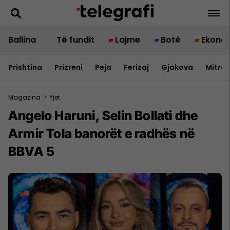
Ballina
Të fundit
Lajme
Botë
Ekono
Prishtina
Prizreni
Peja
Ferizaj
Gjakova
Mitrov
Magazina
>
Yjet
Angelo Haruni, Selin Bollati dhe
Armir Tola banorët e radhës në
BBVA 5