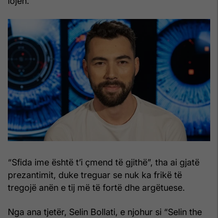
lojën.
“Sfida ime është t’i çmend të gjithë”, tha ai gjatë
prezantimit, duke treguar se nuk ka frikë të
tregojë anën e tij më të fortë dhe argëtuese.
Nga ana tjetër, Selin Bollati, e njohur si “Selin the