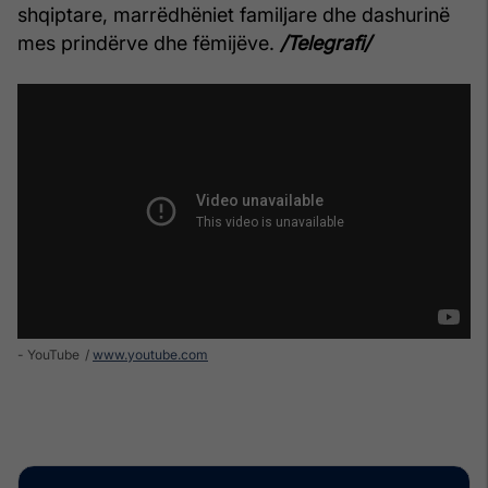
shqiptare, marrëdhëniet familjare dhe dashurinë
mes prindërve dhe fëmijëve.
/Telegrafi/
- YouTube
www.youtube.com