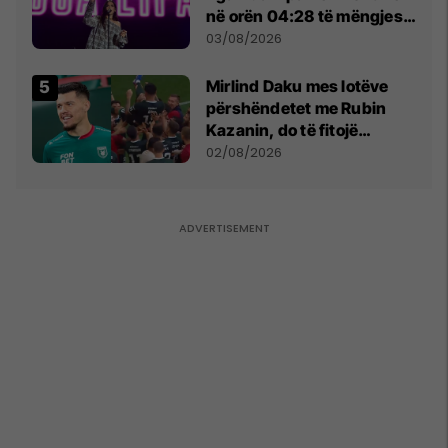
në orën 04:28 të mëngjesit
- dhe bota digjitale serbe
03/08/2026
shpall gjendjen e luftës
Mirlind Daku mes lotëve
përshëndetet me Rubin
Kazanin, do të fitojë
miliona te Spartak Moska
02/08/2026