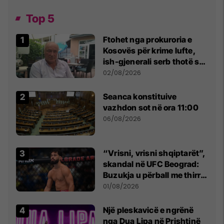
Top 5
Ftohet nga prokuroria e
Kosovës për krime lufte,
ish-gjenerali serb thotë se
dikush e tradhtoi në
02/08/2026
Beograd
Seanca konstituive
vazhdon sot në ora 11:00
06/08/2026
“Vrisni, vrisni shqiptarët”,
skandal në UFC Beograd:
Buzukja u përball me thirrje
anti-shqiptare nga
01/08/2026
tribunat
Një pleskavicë e ngrënë
nga Dua Lipa në Prishtinë