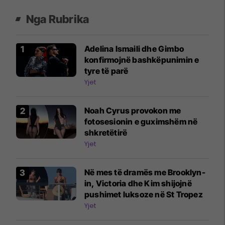
Nga Rubrika
Adelina Ismaili dhe Gimbo
konfirmojnë bashkëpunimin e
tyre të parë
Yjet
Noah Cyrus provokon me
fotosesionin e guximshëm në
shkretëtirë
Yjet
Në mes të dramës me Brooklyn-
in, Victoria dhe Kim shijojnë
pushimet luksoze në St Tropez
Yjet