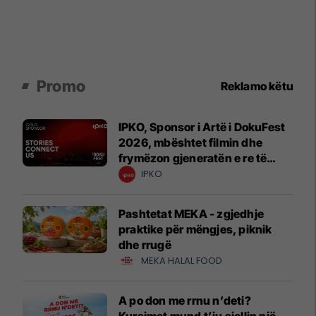
Promo
Reklamo këtu
IPKO, Sponsor i Artë i DokuFest
2026, mbështet filmin dhe
frymëzon gjeneratën e re të
krijuesve
IPKO
Pashtetat MEKA - zgjedhje
praktike për mëngjes, piknik
dhe rrugë
MEKA HALAL FOOD
A po don me rrnu n’deti?
Kursimet mund t’ju sjellin një