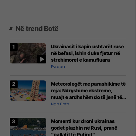
Në trend Botë
Ukrainasit i kapin ushtarët rusë
në befasi, ishin duke fjetur në
strehimoret e kamufluara
Evropa
Meteorologët me parashikime të
reja: Ndryshime ekstreme,
muajt e ardhshëm do të jenë të
pazakontë
Nga Bota
Momenti kur droni ukrainas
godet plazhin në Rusi, pranë
"pallatit të Putinit"