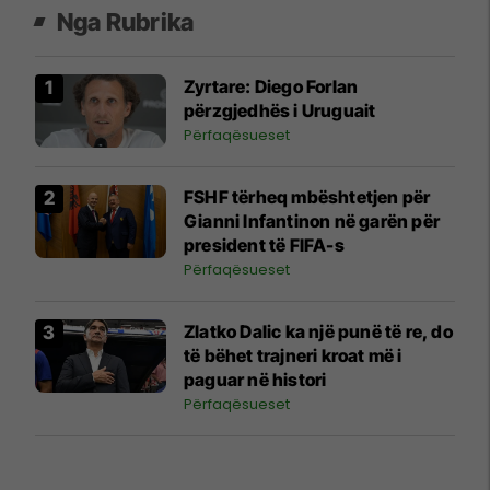
Nga Rubrika
Zyrtare: Diego Forlan
përzgjedhës i Uruguait
Përfaqësueset
FSHF tërheq mbështetjen për
Gianni Infantinon në garën për
president të FIFA-s
Përfaqësueset
Zlatko Dalic ka një punë të re, do
të bëhet trajneri kroat më i
paguar në histori
Përfaqësueset