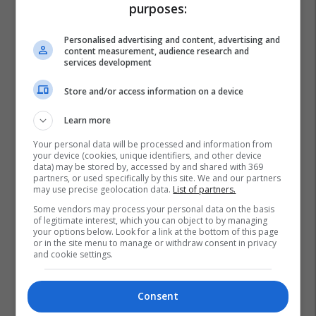
purposes:
Personalised advertising and content, advertising and
content measurement, audience research and
services development
Store and/or access information on a device
Learn more
Your personal data will be processed and information from
your device (cookies, unique identifiers, and other device
data) may be stored by, accessed by and shared with 369
partners, or used specifically by this site. We and our partners
may use precise geolocation data.
List of partners.
Neymar Jr
Kombëtarja E Brazilit
Carlo Ancelotti
Some vendors may process your personal data on the basis
of legitimate interest, which you can object to by managing
Kupa E Botës
Kampionati-Boteror-2026
your options below. Look for a link at the bottom of this page
or in the site menu to manage or withdraw consent in privacy
and cookie settings.
Consent