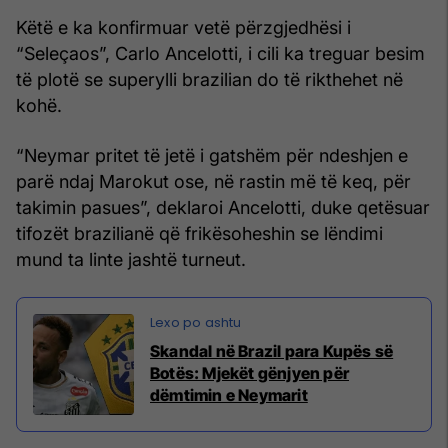
Këtë e ka konfirmuar vetë përzgjedhësi i
“Seleçaos”, Carlo Ancelotti, i cili ka treguar besim
të plotë se superylli brazilian do të rikthehet në
kohë.
“Neymar pritet të jetë i gatshëm për ndeshjen e
parë ndaj Marokut ose, në rastin më të keq, për
takimin pasues”, deklaroi Ancelotti, duke qetësuar
tifozët brazilianë që frikësoheshin se lëndimi
mund ta linte jashtë turneut.
Skandal në Brazil para Kupës së
Botës: Mjekët gënjyen për
dëmtimin e Neymarit