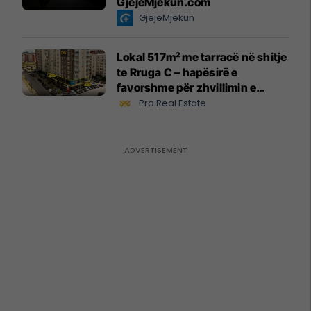
GjejeMjekun.com
GjejeMjekun
Lokal 517m² me tarracë në shitje
te Rruga C – hapësirë e
favorshme për zhvillimin e
biznesit #15796
Pro Real Estate