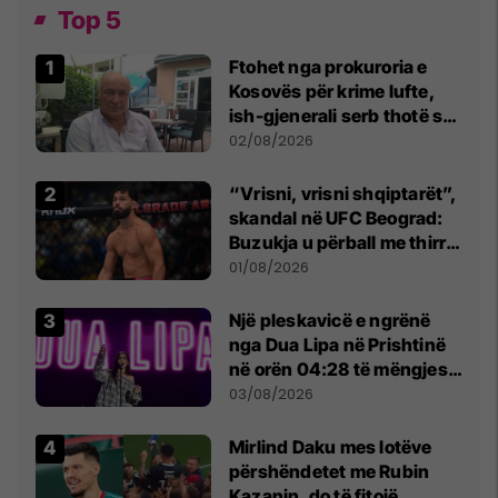
Top 5
Ftohet nga prokuroria e
Kosovës për krime lufte,
ish-gjenerali serb thotë se
dikush e tradhtoi në
02/08/2026
Beograd
“Vrisni, vrisni shqiptarët”,
skandal në UFC Beograd:
Buzukja u përball me thirrje
anti-shqiptare nga
01/08/2026
tribunat
Një pleskavicë e ngrënë
nga Dua Lipa në Prishtinë
në orën 04:28 të mëngjesit
- dhe bota digjitale serbe
03/08/2026
shpall gjendjen e luftës
Mirlind Daku mes lotëve
përshëndetet me Rubin
Kazanin, do të fitojë