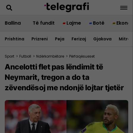
Ballina
Të fundit
Lajme
Botë
Ekono
Prishtina
Prizreni
Peja
Ferizaj
Gjakova
Mitrov
Sport
>
Futboll
>
Ndërkombëtare
>
Përfaqësueset
Ancelotti flet pas lëndimit të
Neymarit, tregon a do ta
zëvendësoj me ndonjë lojtar tjetër