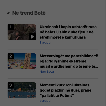
Në trend Botë
Ukrainasit i kapin ushtarët rusë
në befasi, ishin duke fjetur në
strehimoret e kamufluara
Evropa
Meteorologët me parashikime të
reja: Ndryshime ekstreme,
muajt e ardhshëm do të jenë të
pazakontë
Nga Bota
Momenti kur droni ukrainas
godet plazhin në Rusi, pranë
"pallatit të Putinit"
Evropa