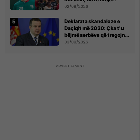
miliona te Spartak Moska
02/08/2026
​Deklarata skandaloze e
Daçiqit më 2020: Çka t'u
bëjmë serbëve që tregojnë
ku janë varrosur shqiptarët
03/08/2026
në Serbi