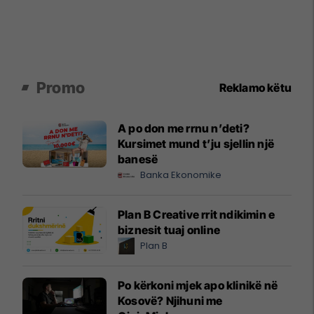
Promo
Reklamo këtu
A po don me rrnu n’deti?
Kursimet mund t’ju sjellin një
banesë
Banka Ekonomike
Plan B Creative rrit ndikimin e
biznesit tuaj online
Plan B
Po kërkoni mjek apo klinikë në
Kosovë? Njihuni me