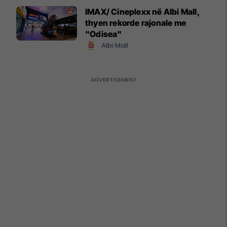
IMAX/ Cineplexx në Albi Mall,
thyen rekorde rajonale me
"Odisea"
Albi Mall