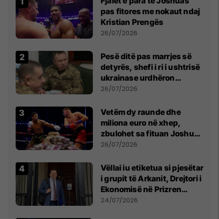
Fjalët e para të Joshuas
pas fitores me nokaut ndaj
Kristian Prengës
26/07/2026
Pesë ditë pas marrjes së
detyrës, shefi i ri i ushtrisë
ukrainase urdhëron
kontroll të madh
26/07/2026
Vetëm dy raunde dhe
miliona euro në xhep,
zbulohet sa fituan Joshua
e Prenga
26/07/2026
Vëllai iu etiketua si pjesëtar
i grupit të Arkanit, Drejtori i
Ekonomisë në Prizren
mohon pretendimet
24/07/2026