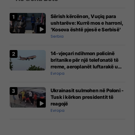
Sërish kërcënon, Vuçiq para
ushtarëve: Kurrë mos e harroni,
'Kosova është pjesë e Serbisë'
Serbia
14-vjeçari ndihmon policinë
britanike për një telefonatë të
rreme, aeroplanët luftarakë u
ngritën në ajër për të
Evropa
interceptuar fluturaken e Qatar
Airways që po shkonte drejt
Ukrainasit sulmohen në Poloni -
Mançesterit
Tusk i kërkon presidentit të
reagojë
Evropa