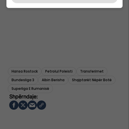
Hansa Rostock
Petrolul Poleisti
Transferimet
Bundesliga 3
Albin Berisha
Shqiptarët Nëpër Botë
Superliga E Rumanisë