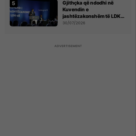
Gjithçka që ndodhi në
Kuvendin e
jashtëzakonshëm të LDK-
së
30/07/2026