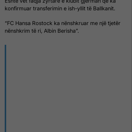
Është vet faqja zyrtare e klubit gjerman që ka
konfirmuar transferimin e ish-yllit të Ballkanit.
“FC Hansa Rostock ka nënshkruar me një tjetër
nënshkrim të ri, Albin Berisha”.