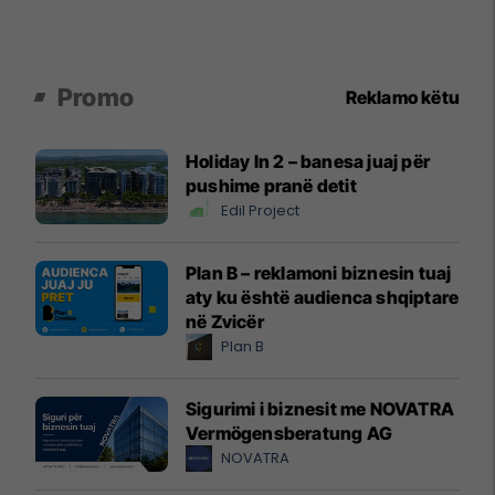
Promo
Reklamo këtu
Holiday In 2 – banesa juaj për
pushime pranë detit
Edil Project
Plan B – reklamoni biznesin tuaj
aty ku është audienca shqiptare
në Zvicër
Plan B
Sigurimi i biznesit me NOVATRA
Vermögensberatung AG
NOVATRA