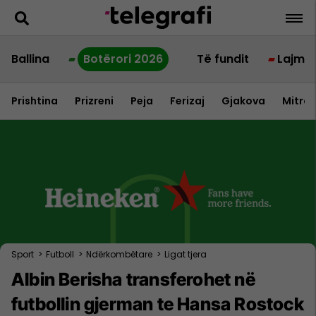
Ballina
Botërori 2026
Të fundit
Lajme
Prishtina
Prizreni
Peja
Ferizaj
Gjakova
Mitrov
Sport
>
Futboll
>
Ndërkombëtare
>
Ligat tjera
Albin Berisha transferohet në
futbollin gjerman te Hansa Rostock