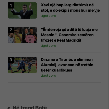
Xavi një hap larg rikthimit në
stol, e do ekipi i mbushur me yje
Ligat tjera
"Ëndërroja çdo ditë të luaja me
Messin", Casemiro zemëron
tifozët e Real Madridit
Ligat tjera
Dinamo e Tiranës e eliminon
Aluminij, avancon në rrethin
tjetër kualifikues
Ligat tjera
Në trend Botë