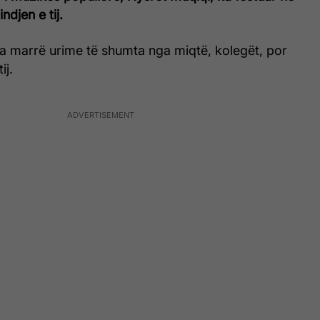
indjen e tij.
ka marrë urime të shumta nga miqtë, kolegët, por
ij.