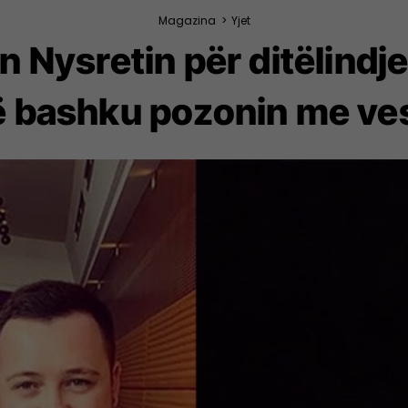
Magazina
>
Yjet
n Nysretin për ditëlindje
së bashku pozonin me ve