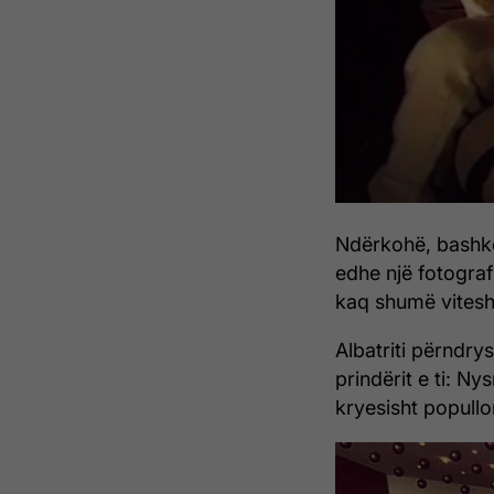
Ndërkohë, bashkën
edhe një fotograf
kaq shumë vitesh
Albatriti përndry
prindërit e ti: N
kryesisht popullo