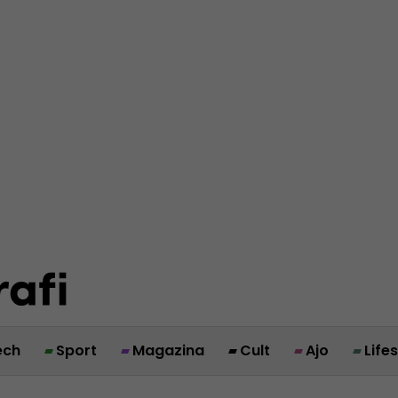
ech
Sport
Magazina
Cult
Ajo
Life