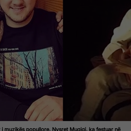
r i muzikës popullore, Nysret Muqiqi, ka festuar në