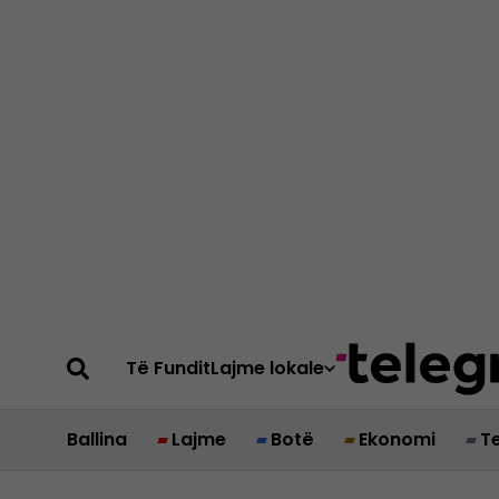
Të Fundit
Lajme lokale
Ballina
Lajme
Botë
Ekonomi
T