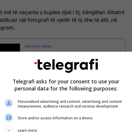
 më të veçanta u kujdes djali i tij, këngëtari Albatrit
ublikuar një fotografi të vjetër të tij dhe të atit, në
tagram.
Të gjitha lajmet nga Estrada
Shqiptare
Telegrafi asks for your consent to use your
personal data for the following purposes:
 imazh të realizuar në fëmijërinë e Albatritit, i cili i
 kombëtare dhe plis në kokë, merrte mësimet nga i
Personalised advertising and content, advertising and content
te atij një libër.
measurement, audience research and services development
këtë këngë dhe fotografi ditën e lindjes babë
Store and/or access information on a device
 sa kjo këngë, Urime ditëlindjen dhe e gëzofsh
Learn more