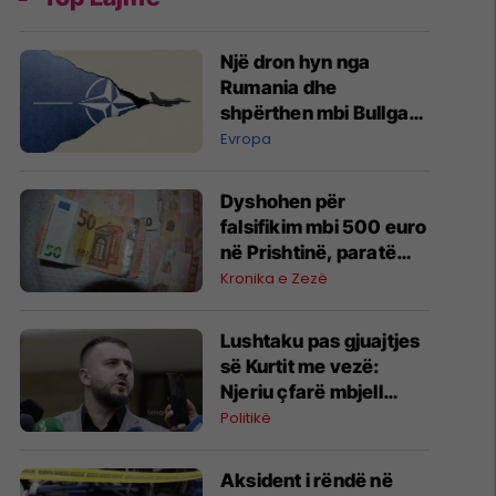
Një dron hyn nga
Rumania dhe
shpërthen mbi Bullgari,
'alarm' në krahun
Evropa
lindor të NATO-s
Dyshohen për
falsifikim mbi 500 euro
në Prishtinë, paratë
sekuestrohen për
Kronika e Zezë
ekzaminim
​Lushtaku pas gjuajtjes
së Kurtit me vezë:
Njeriu çfarë mbjell
edhe korrë
Politikë
Aksident i rëndë në