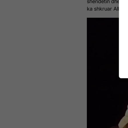
shëndetin dhe kre
ka shkruar Albatr