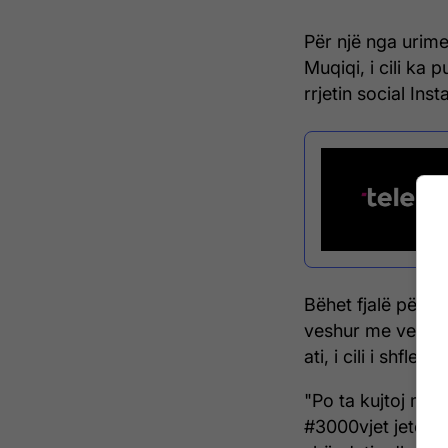
Për një nga urimet
Muqiqi, i cili ka p
rrjetin social Ins
Bëhet fjalë për një
veshur me veshje
ati, i cili i shfleton
"Po ta kujtoj me 
#3000vjet jetofsh