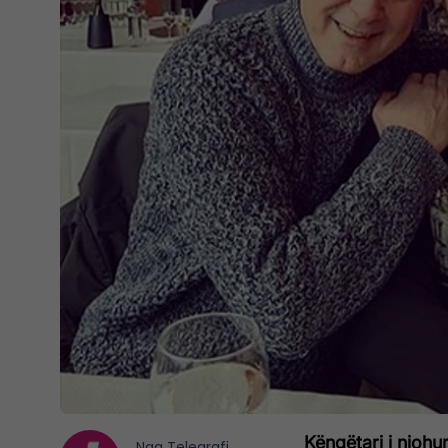
Këngëtari i njohu
Nga
Telegrafi