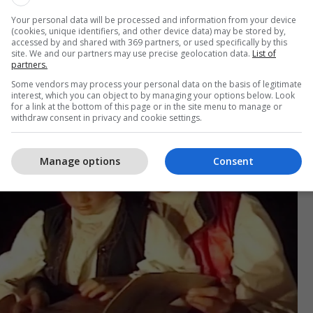
jt të mirat në jetë bashkë me ne. Të dua shumë",
Your personal data will be processed and information from your device
iti në mbishkrimin e fotografisë.
(cookies, unique identifiers, and other device data) may be stored by,
accessed by and shared with 369 partners, or used specifically by this
site. We and our partners may use precise geolocation data.
List of
partners.
Some vendors may process your personal data on the basis of legitimate
interest, which you can object to by managing your options below. Look
for a link at the bottom of this page or in the site menu to manage or
withdraw consent in privacy and cookie settings.
Manage options
Consent