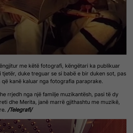
gjitur me këtë fotografi, këngëtari ka publikuar
i tjetër, duke treguar se si babë e bir duken sot, pas
 që kanë kaluar nga fotografia paraprake.
she rrjedh nga një familje muzikantësh, pasi të dy
ysreti dhe Merita, janë marrë gjithashtu me muzikë,
re.
/Telegrafi/