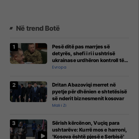
Në trend Botë
Pesë ditë pas marrjes së
detyrës, shefi i ri i ushtrisë
ukrainase urdhëron kontroll të
madh
Evropa
Dritan Abazoviqi merret në
pyetje për dhënien e shtetësisë
së nderit biznesmenit kosovar
Mali i Zi
Sërish kërcënon, Vuçiq para
ushtarëve: Kurrë mos e harroni,
'Kosova është pjesë e Serbisë'