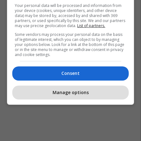
Your personal data will be processed and information from
your device (cookies, unique identifiers, and other device
data) may be stored by, accessed by and shared with 369
Kampionati Botëror 2026
Rafael Marquez
partners, or used specifically by this site. We and our partners
may use precise geolocation data.
List of partners.
Kombëtarja E Meksikës
Some vendors may process your personal data on the basis
of legitimate interest, which you can object to by managing
your options below. Look for a link at the bottom of this page
or in the site menu to manage or withdraw consent in privacy
and cookie settings.
Consent
Manage options