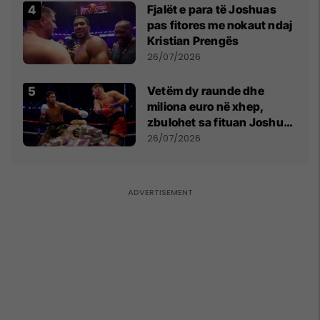
Fjalët e para të Joshuas
pas fitores me nokaut ndaj
Kristian Prengës
26/07/2026
Vetëm dy raunde dhe
miliona euro në xhep,
zbulohet sa fituan Joshua
e Prenga
26/07/2026