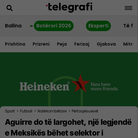
Ballina
Botërori 2026
Eksperti
Të fu
Prishtina
Prizreni
Peja
Ferizaj
Gjakova
Mitrov
Sport
>
Futboll
>
Ndërkombëtare
>
Përfaqësueset
Aguirre do të largohet, një legjendë
e Meksikës bëhet selektor i