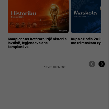
Kampionatet Botërore: Një histori e
Kupa e Botës 2026 për
lavdisë, legjendave dhe
me tri maskota zyrtar
kampionëve