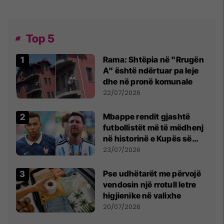
Top 5
Rama: Shtëpia në "Rrugën
A" është ndërtuar pa leje
dhe në pronë komunale
22/07/2026
Mbappe rendit gjashtë
futbollistët më të mëdhenj
në historinë e Kupës së
Botës, Messi mbetet i dyti
23/07/2026
Pse udhëtarët me përvojë
vendosin një rrotull letre
higjienike në valixhe
20/07/2026