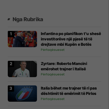
Nga Rubrika
Infantino po planifikon t'u shesë
investitorëve një pjesë të të
drejtave mbi Kupën e Botës
Përfaqësueset
Zyrtare: Roberto Mancini
emërohet trajner i Italisë
Përfaqësueset
Italia bëhet me trajner të ri pas
dështimit të emërimit të Pirlos
Përfaqësueset