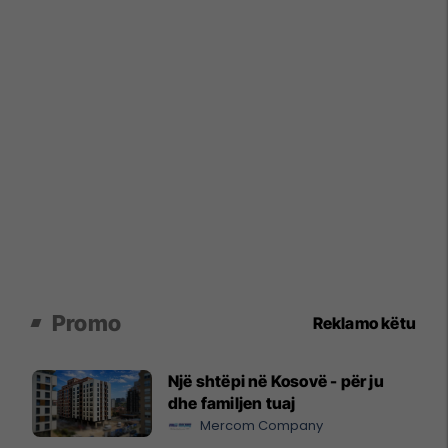
Promo
Reklamo këtu
Një shtëpi në Kosovë - për ju
dhe familjen tuaj
Mercom Company