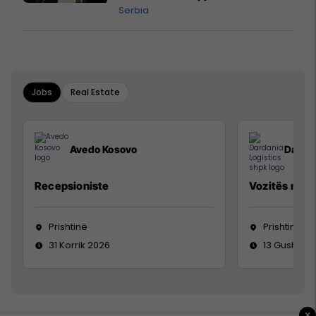
Serbia
Jobs
Real Estate
Avedo Kosovo
Dardan
Recepsioniste
Vozitës me K
Prishtinë
Prishtinë
31 Korrik 2026
13 Gusht 20
×