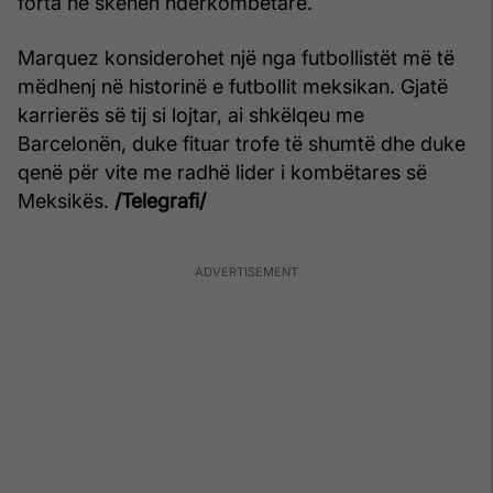
forta në skenën ndërkombëtare.
Marquez konsiderohet një nga futbollistët më të
mëdhenj në historinë e futbollit meksikan. Gjatë
karrierës së tij si lojtar, ai shkëlqeu me
Barcelonën, duke fituar trofe të shumtë dhe duke
qenë për vite me radhë lider i kombëtares së
Meksikës.
/Telegrafi/