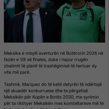
Meksika e mbylli aventurën në Botërorin 2026 në
fazën e 1/8 së finales, duke i hapur rrugën
zbatimit të planit të trashëgimisë të hartuar dy
vite më parë.
Tashmë, Marquez do të ketë detyrën të ndërtojë
një skuadër konkurruese dhe ta përgatisë
Meksikën për Kupën e Botës 2030, me synimin
për ta rikthyer Meksikën mes kombëtareve më të