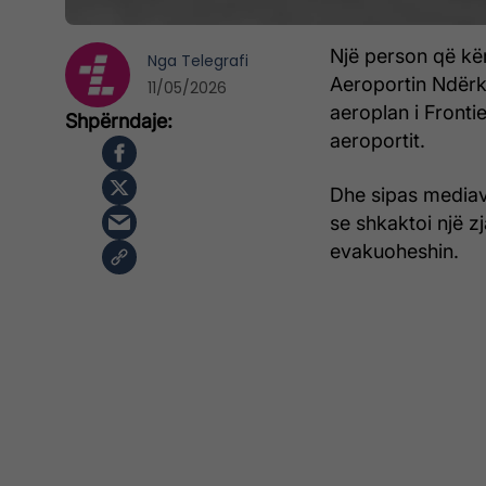
Një person që kë
Nga
Telegrafi
Aeroportin Ndërk
11/05/2026
aeroplan i Frontie
aeroportit.
Dhe sipas mediave
se shkaktoi një z
evakuoheshin.