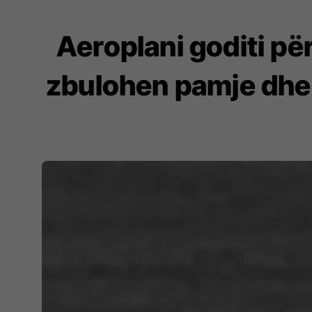
Aeroplani goditi pë
zbulohen pamje dhe d