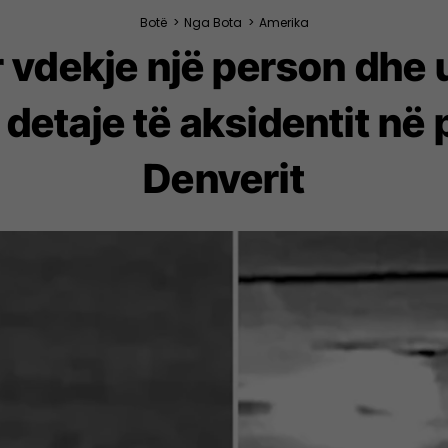
Botë
>
Nga Bota
>
Amerika
r vdekje një person dhe u
etaje të aksidentit në p
Denverit