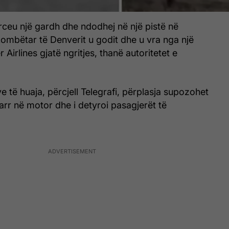
rceu një gardh dhe ndodhej në një pistë në
ombëtar të Denverit u godit dhe u vra nga një
r Airlines gjatë ngritjes, thanë autoritetet e
 të huaja, përcjell Telegrafi, përplasja supozohet
jarr në motor dhe i detyroi pasagjerët të