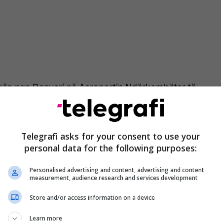
ugën nga Denveri në Aeroportin Ndërkombëtar të
raportoi se goditi një këmbësor gjatë ngritjes rreth
mten", sipas një postimi në llogarinë zyrtare X të
Telegrafi asks for your consent to use your
personal data for the following purposes:
oportit theksoi se personi, i cili kërceu një gardh
kur. Ata thanë se personi i paidentifikuar u godit dy
Personalised advertising and content, advertising and content
në aeroport.
measurement, audience research and services development
Store and/or access information on a device
et të jetë një punonjës i aeroportit.
Learn more