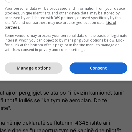
të", i thotë piloti kullës së kontrollit sipas faqes
Your personal data will be processed and information from your device
oditëm dikë. Kemi një zjarr në motor".
(cookies, unique identifiers, and other device data) may be stored by,
accessed by and shared with 369 partners, or used specifically by this
site. We and our partners may use precise geolocation data.
List of
rollorit të trafikut ajror se kanë "231 shpirtra" në
partners.
individ po ecte nëpër pistë".
Some vendors may process your personal data on the basis of legitimate
interest, which you can object to by managing your options below. Look
for a link at the bottom of this page or in the site menu to manage or
e captures a Frontier Airlines plane hitting a
withdraw consent in privacy and cookie settings.
 while taking off from Denver International Airport
do.
pic.twitter.com/d2ckCOqHXo
Manage options
Consent
tmaintenancengineer (@airmainengineer)
May 11,
kut ajror përgjigjet se ata po "i lëvizin kamionët tani"
t'i thotë kullës se "ka tym në aeroplan. Do të
stë".
tha në një deklaratë se fluturimi 4345 ishte ai i
lasje dhe se "u raportua tym në kabinë dhe pilotët