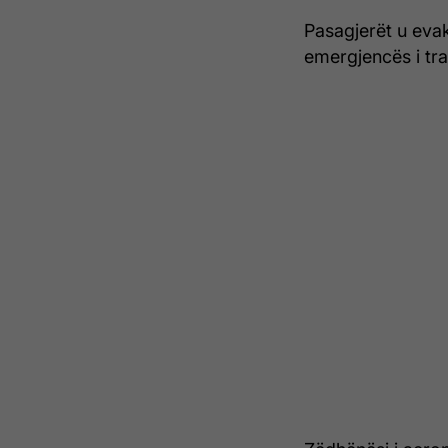
Pasagjerët u evak
emergjencës i tr