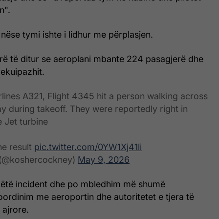
n".
 nëse tymi ishte i lidhur me përplasjen.
ërë të ditur se aeroplani mbante 224 pasagjerë dhe
 ekuipazhit.
irlines A321, Flight 4345 hit a person walking across
y during takeoff. They were reportedly right in
e Jet turbine
he result
pic.twitter.com/0YW1Xj41li
 (@koshercockney)
May 9, 2026
këtë incident dhe po mbledhim më shumë
ordinim me aeroportin dhe autoritetet e tjera të
a ajrore.