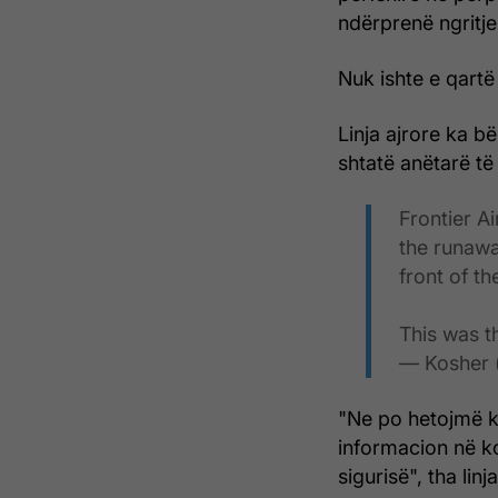
ndërprenë ngritje
Nuk ishte e qartë
Linja ajrore ka b
shtatë anëtarë të
Frontier A
the runawa
front of th
This was t
— Kosher
"Ne po hetojmë 
informacion në ko
sigurisë", tha linj