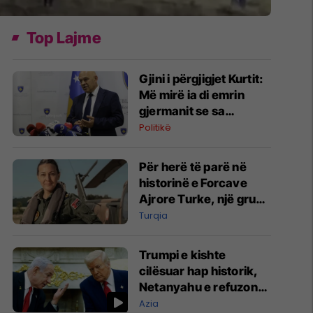
Top Lajme
Gjini i përgjigjet Kurtit:
Më mirë ia di emrin
gjermanit se sa
Aleancës
Politikë
Për herë të parë në
historinë e Forcave
Ajrore Turke, një grua
merr gradën e
Turqia
gjeneralit
Trumpi e kishte
cilësuar hap historik,
Netanyahu e refuzon
marrëveshjen për
Azia