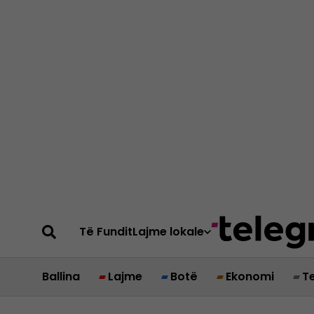
Të Fundit
Lajme lokale
Ballina
Lajme
Botë
Ekonomi
T