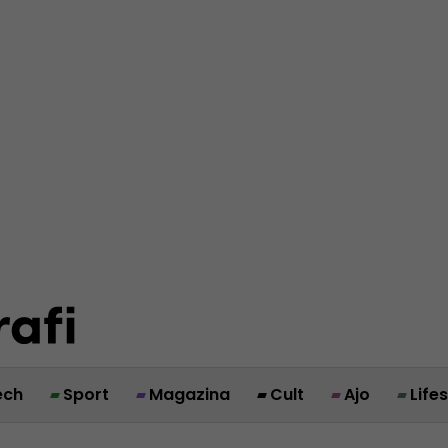
ech
Sport
Magazina
Cult
Ajo
Life