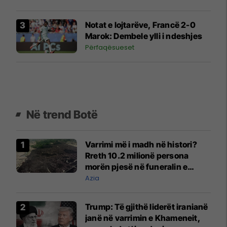
Notat e lojtarëve, Francë 2-0
Marok: Dembele ylli i ndeshjes
Përfaqësueset
Në trend Botë
Varrimi më i madh në histori?
Rreth 10.2 milionë persona
morën pjesë në funeralin e
liderit të Iranit në 1989
Azia
Trump: Të gjithë liderët iranianë
janë në varrimin e Khameneit,