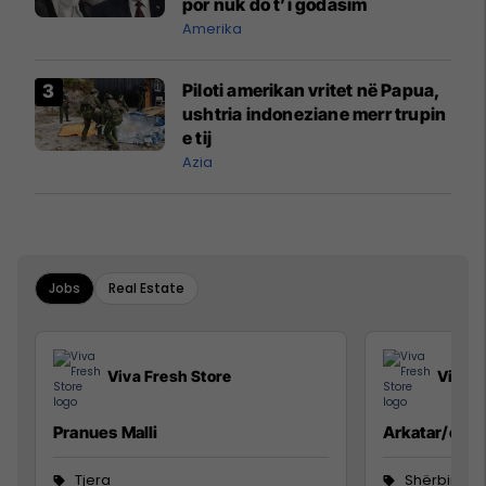
por nuk do t’i godasim
Amerika
Piloti amerikan vritet në Papua,
ushtria indoneziane merr trupin
e tij
Azia
Jobs
Real Estate
Viva Fresh Store
Viva F
Pranues Malli
Arkatar/e
Tjera
Shërbime te