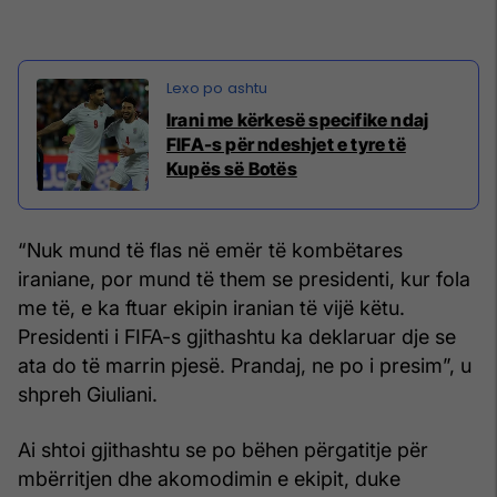
Irani me kërkesë specifike ndaj
FIFA-s për ndeshjet e tyre të
Kupës së Botës
“Nuk mund të flas në emër të kombëtares
iraniane, por mund të them se presidenti, kur fola
me të, e ka ftuar ekipin iranian të vijë këtu.
Presidenti i FIFA-s gjithashtu ka deklaruar dje se
ata do të marrin pjesë. Prandaj, ne po i presim”, u
shpreh Giuliani.
Ai shtoi gjithashtu se po bëhen përgatitje për
mbërritjen dhe akomodimin e ekipit, duke