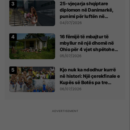
25-vjeçarja shqiptare
diplomon në Danimarkë,
punimi për luftën në
Kosovë vlerësohet me
04/07/2026
notën më të lartë
16 fëmijë të mbajtur të
mbyllur në një dhomë në
Ohio për 4 vjet shpëtohen -
tani ata i pret një sfidë e
05/07/2026
madhe
Kjo nuk ka ndodhur kurrë
në histori: Një çerekfinale e
Kupës së Botës pa tre
vendet legjendare të
06/07/2026
futbollit