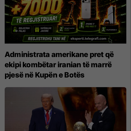
Administrata amerikane pret që
ekipi kombëtar iranian të marrë
pjesë në Kupën e Botës