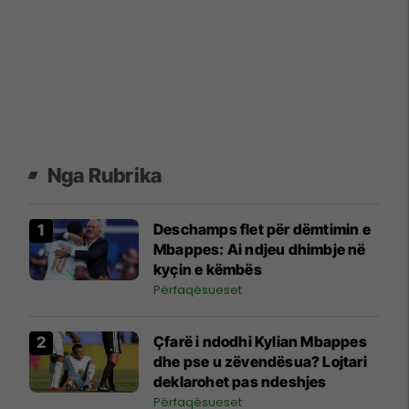
Nga Rubrika
Deschamps flet për dëmtimin e
Mbappes: Ai ndjeu dhimbje në
kyçin e këmbës
Përfaqësueset
Çfarë i ndodhi Kylian Mbappes
dhe pse u zëvendësua? Lojtari
deklarohet pas ndeshjes
Përfaqësueset