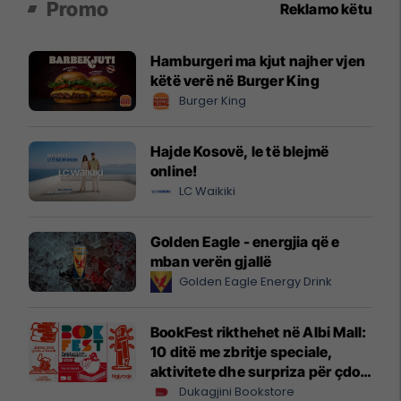
Promo
Reklamo këtu
Hamburgeri ma kjut najher vjen
këtë verë në Burger King
Burger King
Hajde Kosovë, le të blejmë
online!
LC Waikiki
Golden Eagle - energjia që e
mban verën gjallë
Golden Eagle Energy Drink
BookFest rikthehet në Albi Mall:
10 ditë me zbritje speciale,
aktivitete dhe surpriza për çdo
lexues
Dukagjini Bookstore