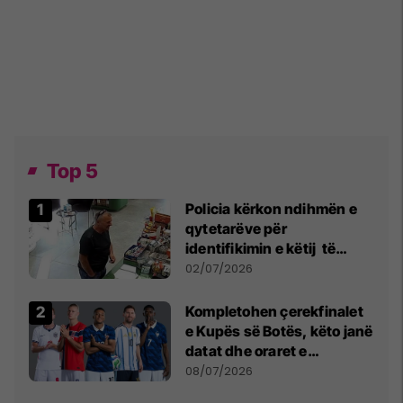
Top 5
Policia kërkon ndihmën e
qytetarëve për
identifikimin e këtij të
dyshuari
02/07/2026
Kompletohen çerekfinalet
e Kupës së Botës, këto janë
datat dhe oraret e
ndeshjeve
08/07/2026