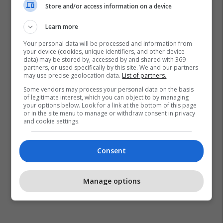
Store and/or access information on a device
Learn more
Your personal data will be processed and information from
your device (cookies, unique identifiers, and other device
data) may be stored by, accessed by and shared with 369
partners, or used specifically by this site. We and our partners
may use precise geolocation data.
List of partners.
Some vendors may process your personal data on the basis
of legitimate interest, which you can object to by managing
Donald Trump
Kampionati-Boteror-2026
your options below. Look for a link at the bottom of this page
or in the site menu to manage or withdraw consent in privacy
Përfaqësuesja E Iranit
and cookie settings.
Consent
Manage options