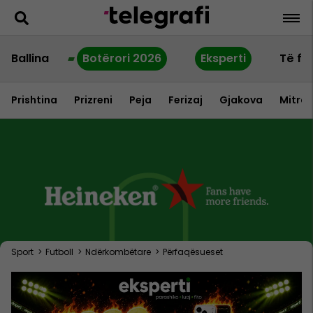
Ballina
Botërori 2026
Eksperti
Të fu
Prishtina
Prizreni
Peja
Ferizaj
Gjakova
Mitrov
Sport
>
Futboll
>
Ndërkombëtare
>
Përfaqësueset