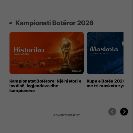
Kampionati Botëror 2026
Kampionatet Botërore: Një histori e
Kupa e Botës 2026 për
lavdisë, legjendave dhe
me tri maskota zyrtar
kampionëve