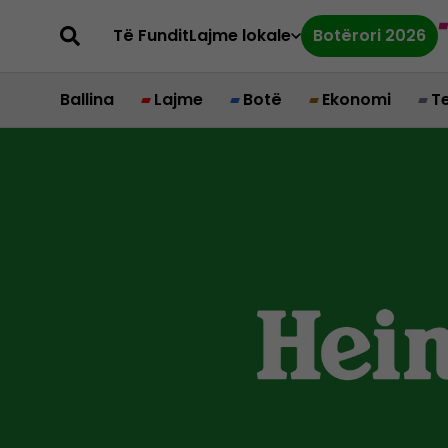
Të Fundit
Lajme lokale
Botërori 2026
Ballina
Lajme
Botë
Ekonomi
T