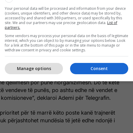
Your personal data will be processed and information from your device
(cookies, unique identifiers, and other device data) may be stored by,
accessed by and shared with 369 partners, or used specifically by this
site. We and our partners may use precise geolocation data.
List of
partners.
Some vendors may process your personal data on the basis of legitimate
reprezentacione trajneri matet me rezultate. Deri
interest, which you can object to by managing your options below. Look
enë në fazën organizative dhe tani është faza
for a link at the bottom of this page or in the site menu to manage or
withdraw consent in privacy and cookie settings.
igurisht që do të ketë reforma edhe në federatë,
më format organizativ pasi do të jetë digjitalizim
Manage options
Consent
ë qëllimesh por punë riorganizimesh. Do të ketë
të vendeve të punës, po ashtu edhe në vendet e
 komisioneve”, deklaroi Ademi për Telegrafin.
prioritet për të marrë këto poste kanë trajnerët
uk përjashtohet mundësia të jetë edhe ndonjë i