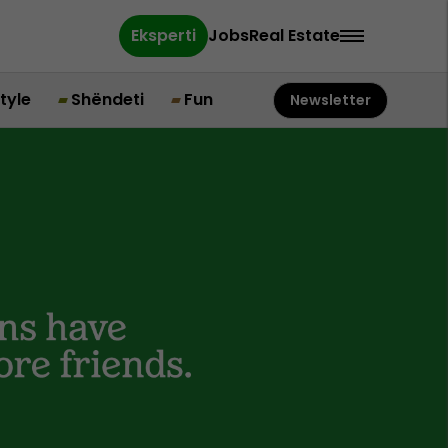
Eksperti
Jobs
Real Estate
style
Shëndeti
Fun
Newsletter