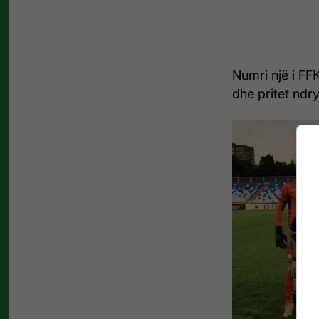
Numri një i FF
dhe pritet ndr