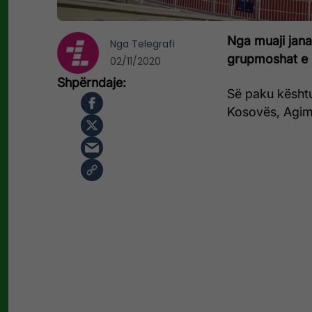
Nga muaji jana
Nga
Telegrafi
grupmoshat e 
02/11/2020
Së paku kështu 
Kosovës, Agim 