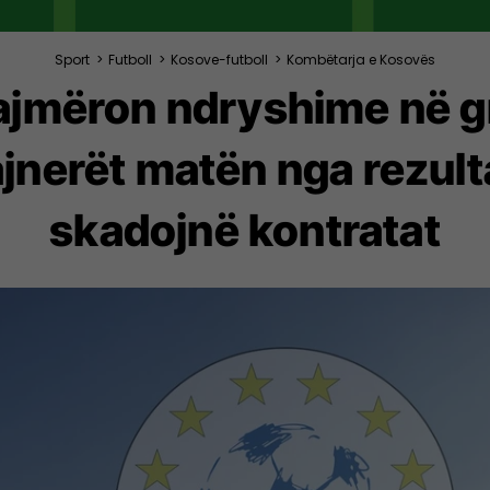
Sport
>
Futboll
>
Kosove-futboll
>
Kombëtarja e Kosovës
ajmëron ndryshime në 
nerët matën nga rezultate
skadojnë kontratat