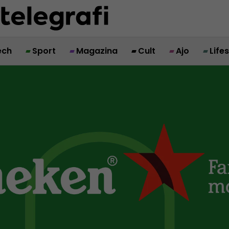
ech
Sport
Magazina
Cult
Ajo
Life