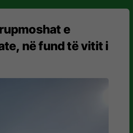
grupmoshat e
, në fund të vitit i