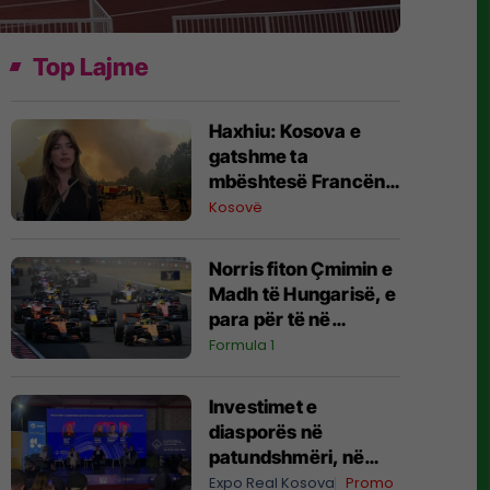
Top Lajme
Haxhiu: Kosova e
gatshme ta
mbështesë Francën
në shuarjen e
Kosovë
zjarreve
Norris fiton Çmimin e
Madh të Hungarisë, e
para për të në
sezonin e ri
Formula 1
Investimet e
diasporës në
patundshmëri, në
fokus të panelit të
Expo Real Kosova
Promo