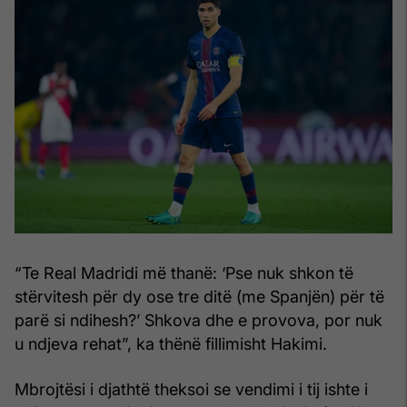
“Te Real Madridi më thanë: ‘Pse nuk shkon të
stërvitesh për dy ose tre ditë (me Spanjën) për të
parë si ndihesh?’ Shkova dhe e provova, por nuk
u ndjeva rehat”, ka thënë fillimisht Hakimi.
Mbrojtësi i djathtë theksoi se vendimi i tij ishte i