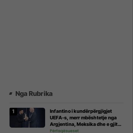
Nga Rubrika
Infantino i kundërpërgjigjet
UEFA-s, merr mbështetje nga
Argjentina, Meksika dhe e gjithë
Afrika
Përfaqësueset