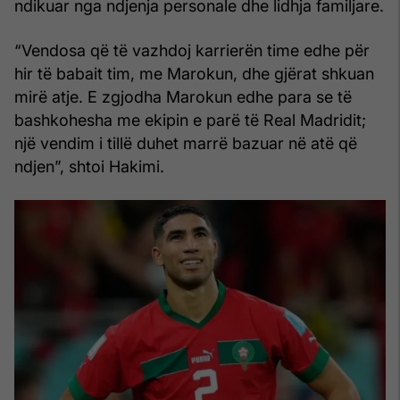
ndikuar nga ndjenja personale dhe lidhja familjare.
“Vendosa që të vazhdoj karrierën time edhe për
hir të babait tim, me Marokun, dhe gjërat shkuan
mirë atje. E zgjodha Marokun edhe para se të
bashkohesha me ekipin e parë të Real Madridit;
një vendim i tillë duhet marrë bazuar në atë që
ndjen”, shtoi Hakimi.