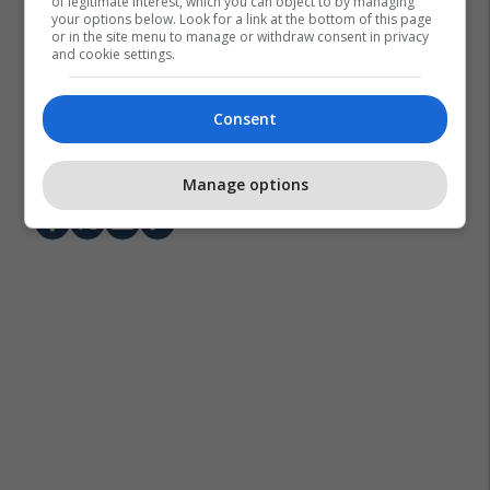
of legitimate interest, which you can object to by managing
your options below. Look for a link at the bottom of this page
or in the site menu to manage or withdraw consent in privacy
and cookie settings.
Consent
Achraf Hakimi
Kombëtarja E Spanjës
Kombëtarja E Marokut
Psg
Real Madrid
Manage options