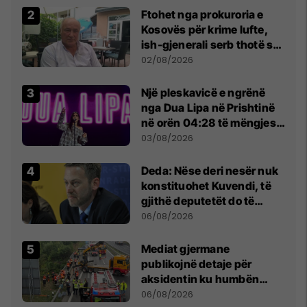
Ftohet nga prokuroria e
Kosovës për krime lufte,
ish-gjenerali serb thotë se
dikush e tradhtoi në
02/08/2026
Beograd
Një pleskavicë e ngrënë
nga Dua Lipa në Prishtinë
në orën 04:28 të mëngjesit
- dhe bota digjitale serbe
03/08/2026
shpall gjendjen e luftës
Deda: Nëse deri nesër nuk
konstituohet Kuvendi, të
gjithë deputetët do të
bëjnë shkelje të rëndë
06/08/2026
kushtetuese
Mediat gjermane
publikojnë detaje për
aksidentin ku humbën
jetën tre mërgimtarë nga
06/08/2026