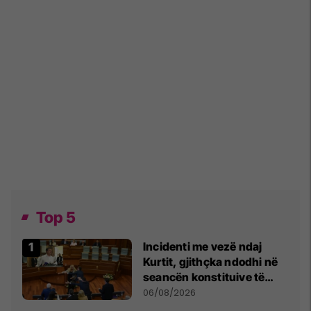
Top 5
Incidenti me vezë ndaj
Kurtit, gjithçka ndodhi në
seancën konstituive të
Kuvendit
06/08/2026