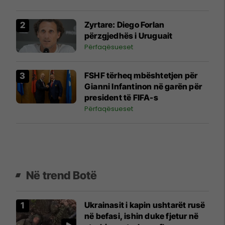
Zyrtare: Diego Forlan
përzgjedhës i Uruguait
Përfaqësueset
FSHF tërheq mbështetjen për
Gianni Infantinon në garën për
president të FIFA-s
Përfaqësueset
Në trend Botë
Ukrainasit i kapin ushtarët rusë
në befasi, ishin duke fjetur në