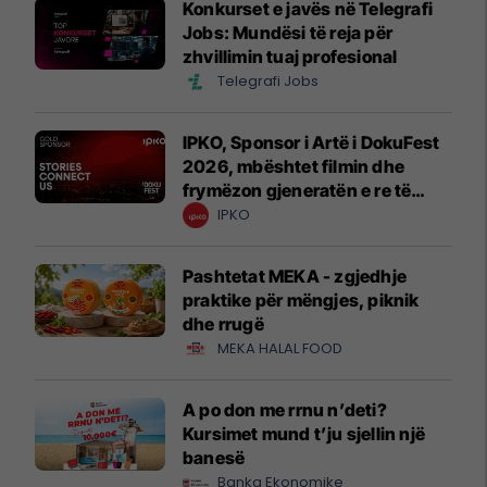
Konkurset e javës në Telegrafi
Jobs: Mundësi të reja për
zhvillimin tuaj profesional
Telegrafi Jobs
IPKO, Sponsor i Artë i DokuFest
2026, mbështet filmin dhe
frymëzon gjeneratën e re të
krijuesve
IPKO
Pashtetat MEKA - zgjedhje
praktike për mëngjes, piknik
dhe rrugë
MEKA HALAL FOOD
A po don me rrnu n’deti?
Kursimet mund t’ju sjellin një
banesë
Banka Ekonomike