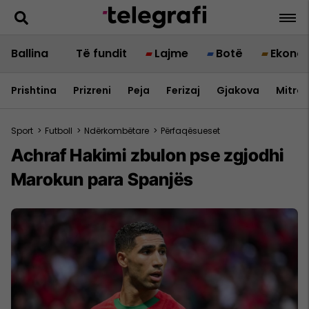
Ballina
Të fundit
Lajme
Botë
Ekono
Prishtina
Prizreni
Peja
Ferizaj
Gjakova
Mitrov
Sport
>
Futboll
>
Ndërkombëtare
>
Përfaqësueset
Achraf Hakimi zbulon pse zgjodhi
Marokun para Spanjës