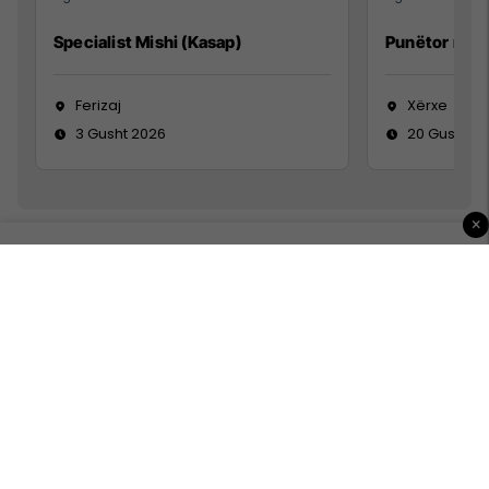
Specialist Mishi (Kasap)
Punëtor në 
Ferizaj
Xërxe
3 Gusht 2026
20 Gusht 2
×