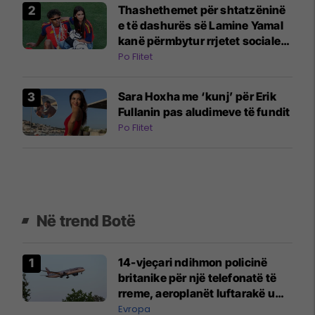
Thashethemet për shtatzëninë
e të dashurës së Lamine Yamal
kanë përmbytur rrjetet sociale:
E gjitha filloi me një video në
Po Flitet
TikTok
Sara Hoxha me ‘kunj’ për Erik
Fullanin pas aludimeve të fundit
Po Flitet
Në trend Botë
14-vjeçari ndihmon policinë
britanike për një telefonatë të
rreme, aeroplanët luftarakë u
ngritën në ajër për të
Evropa