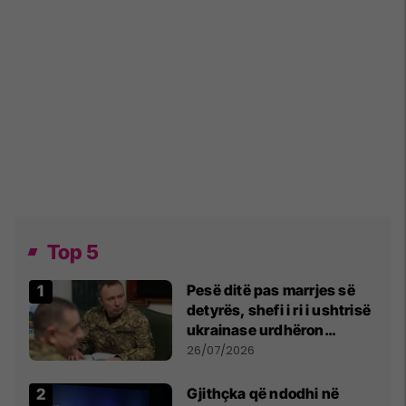
Top 5
Pesë ditë pas marrjes së
detyrës, shefi i ri i ushtrisë
ukrainase urdhëron
kontroll të madh
26/07/2026
Gjithçka që ndodhi në