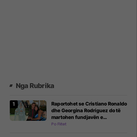
Nga Rubrika
Raportohet se Cristiano Ronaldo
dhe Georgina Rodríguez do të
martohen fundjavën e
ardhshme në Madeira
Po Flitet