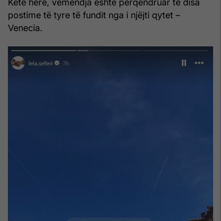
Këtë herë, vëmendja është përqendruar te disa
postime të tyre të fundit nga i njëjti qytet –
Venecia.