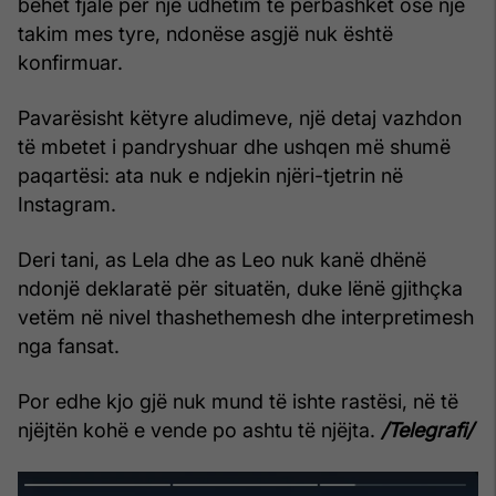
bëhet fjalë për një udhëtim të përbashkët ose një
takim mes tyre, ndonëse asgjë nuk është
konfirmuar.
Pavarësisht këtyre aludimeve, një detaj vazhdon
të mbetet i pandryshuar dhe ushqen më shumë
paqartësi: ata nuk e ndjekin njëri-tjetrin në
Instagram.
Deri tani, as Lela dhe as Leo nuk kanë dhënë
ndonjë deklaratë për situatën, duke lënë gjithçka
vetëm në nivel thashethemesh dhe interpretimesh
nga fansat.
Por edhe kjo gjë nuk mund të ishte rastësi, në të
njëjtën kohë e vende po ashtu të njëjta.
/Telegrafi/