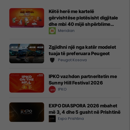
Këtë herë me kartelë
gërvishtëse plotësisht digjitale
dhe mbi 40 mijë shpërblime
instant!
Meridian
Zgjidhni një nga katër modelet
tuaja të preferuara Peugeot
Peugot Kosova
IPKO vazhdon partneritetin me
Sunny Hill Festival 2026
IPKO
EXPO DIASPORA 2026 mbahet
më 3, 4 dhe 5 gusht në Prishtinë
Expo Prishtina