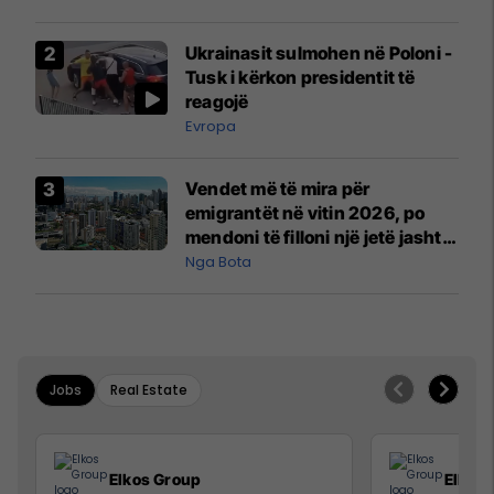
interceptuar fluturaken e Qatar
Airways që po shkonte drejt
Ukrainasit sulmohen në Poloni -
Mançesterit
Tusk i kërkon presidentit të
reagojë
Evropa
Vendet më të mira për
emigrantët në vitin 2026, po
mendoni të filloni një jetë jashtë
vendit?
Nga Bota
Jobs
Real Estate
Elkos Group
Elkos