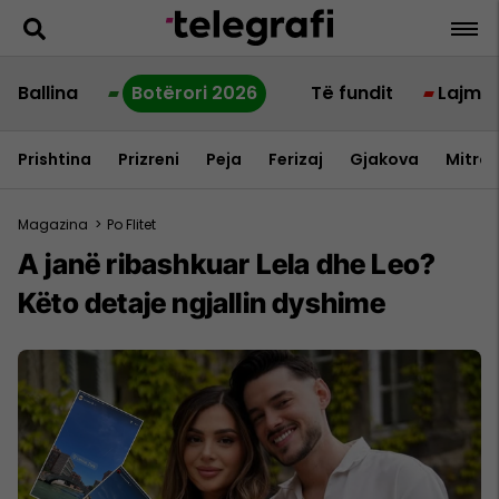
Ballina
Botërori 2026
Të fundit
Lajme
Prishtina
Prizreni
Peja
Ferizaj
Gjakova
Mitrov
Magazina
>
Po Flitet
A janë ribashkuar Lela dhe Leo?
Këto detaje ngjallin dyshime