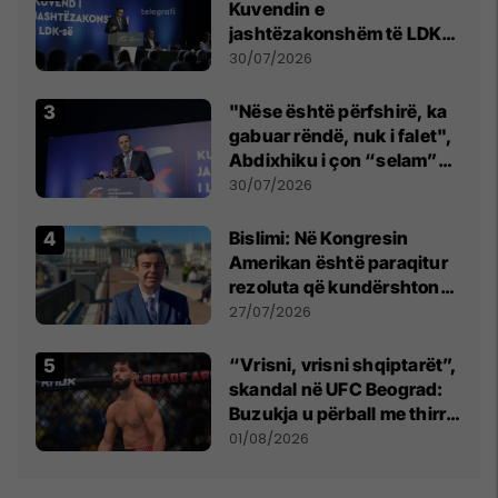
Kuvendin e
jashtëzakonshëm të LDK-
së
30/07/2026
"Nëse është përfshirë, ka
gabuar rëndë, nuk i falet",
Abdixhiku i çon “selam”
Përparim Ramës
30/07/2026
Bislimi: Në Kongresin
Amerikan është paraqitur
rezoluta që kundërshton
mbajtjen e Asamblesë
27/07/2026
Parlamentare të OSBE-së
në Beograd
“Vrisni, vrisni shqiptarët”,
skandal në UFC Beograd:
Buzukja u përball me thirrje
anti-shqiptare nga
01/08/2026
tribunat