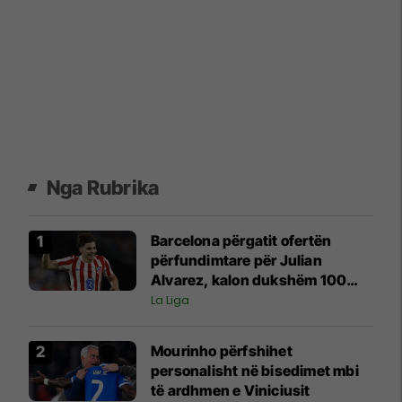
Nga Rubrika
Barcelona përgatit ofertën
përfundimtare për Julian
Alvarez, kalon dukshëm 100
milionë euro
La Liga
Mourinho përfshihet
personalisht në bisedimet mbi
të ardhmen e Viniciusit