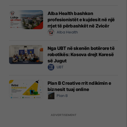
Alba Health bashkon
profesionistët e kujdesit në një
rrjet të përbashkët në Zvicër
Alba Health
Nga UBT në skenën botërore të
robotikës: Kosova drejt Koresë
së Jugut
UBT
Plan B Creative rrit ndikimin e
biznesit tuaj online
Plan B