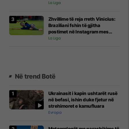
La Liga
Zhvillime të reja rreth Vinicius:
Braziliani fshin të gjitha
postimet në Instagram mes
negociatave me Real Madridin
La Liga
Në trend Botë
Ukrainasit i kapin ushtarët rusë
në befasi, ishin duke fjetur në
strehimoret e kamufluara
Evropa
Meteorologët me parashikime të