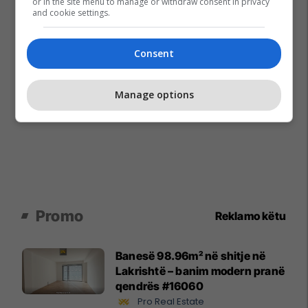
or in the site menu to manage or withdraw consent in privacy
and cookie settings.
Consent
Manage options
Promo
Reklamo këtu
Banesë 98.96m² në shitje në
Lakrishtë – banim modern pranë
qendrës #16060
Pro Real Estate