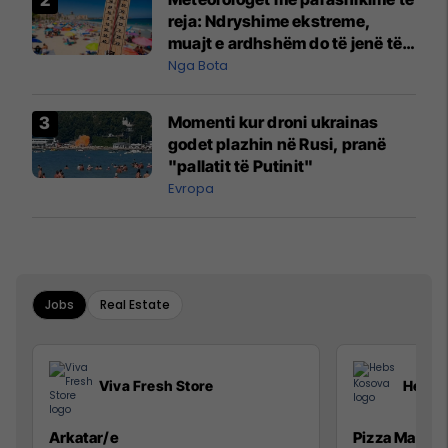
reja: Ndryshime ekstreme,
muajt e ardhshëm do të jenë të
pazakontë
Nga Bota
Momenti kur droni ukrainas
godet plazhin në Rusi, pranë
"pallatit të Putinit"
Evropa
Jobs
Real Estate
Viva Fresh Store
Hebs 
Arkatar/e
Pizza Man