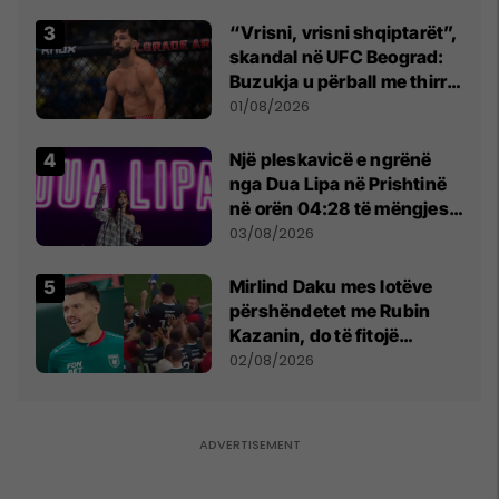
“Vrisni, vrisni shqiptarët”,
skandal në UFC Beograd:
Buzukja u përball me thirrje
anti-shqiptare nga
01/08/2026
tribunat
Një pleskavicë e ngrënë
nga Dua Lipa në Prishtinë
në orën 04:28 të mëngjesit
- dhe bota digjitale serbe
03/08/2026
shpall gjendjen e luftës
Mirlind Daku mes lotëve
përshëndetet me Rubin
Kazanin, do të fitojë
miliona te Spartak Moska
02/08/2026