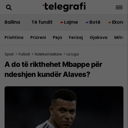
Ballina
Të fundit
Lajme
Botë
Ekono
Prishtina
Prizreni
Peja
Ferizaj
Gjakova
Mitrov
Sport
>
Futboll
>
Ndërkombëtare
>
La Liga
A do të rikthehet Mbappe për
ndeshjen kundër Alaves?