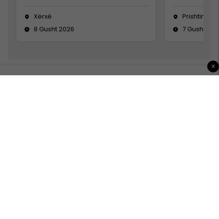
Xërxë
Prishtinë
8 Gusht 2026
7 Gusht 20
×