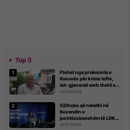
Top 5
Ftohet nga prokuroria e
Kosovës për krime lufte,
ish-gjenerali serb thotë se
dikush e tradhtoi në
02/08/2026
Beograd
Gjithçka që ndodhi në
Kuvendin e
jashtëzakonshëm të LDK-
së
30/07/2026