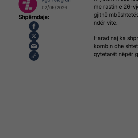
Nga
Telegrafi
me rastin e 26-vje
02/05/2026
gjithë mbështetës
ndër vite.
Haradinaj ka shpr
kombin dhe shtet
qytetarët nëpër 