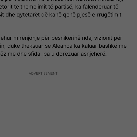
torit të themelimit të partisë, ka falënderuar të
it dhe qytetarët që kanë qenë pjesë e rrugëtimit
ehur mirënjohje për besnikërinë ndaj vizionit për
in, duke theksuar se Aleanca ka kaluar bashkë me
gëzime dhe sfida, pa u dorëzuar asnjëherë.