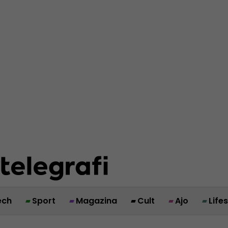
ech
Sport
Magazina
Cult
Ajo
Life