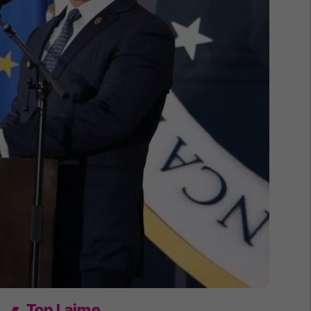
Top Lajme