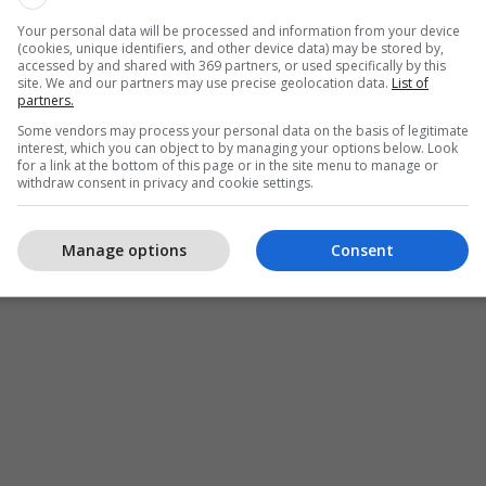
Your personal data will be processed and information from your device
(cookies, unique identifiers, and other device data) may be stored by,
accessed by and shared with 369 partners, or used specifically by this
site. We and our partners may use precise geolocation data.
List of
partners.
Some vendors may process your personal data on the basis of legitimate
interest, which you can object to by managing your options below. Look
for a link at the bottom of this page or in the site menu to manage or
withdraw consent in privacy and cookie settings.
Manage options
Consent