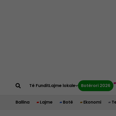
Të Fundit
Lajme lokale
Botërori 2026
Ballina
Lajme
Botë
Ekonomi
T