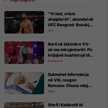
“Vrisni, vrisni
shqiptarët”, skandal në
UFC Beograd: Buzukja
u përball me thirrje
UFC
anti-shqiptare nga
tribunat
Kurti në takimin e VV-
së me mërgimtarët: Po
krijojmë kushtet që të
ktheheni në Kosovë
Diaspora
Sulmohet infermierja
në Viti, reagon
Komuna: Dhuna ndaj
stafit shëndetësor nuk
Vitia
tolerohet
Shefi i Kabinetit të