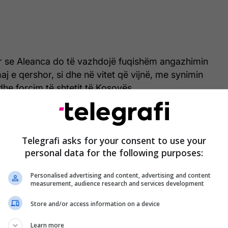
tur se Aleanca do të vazhdojë fuqishëm angazhimin
aj e qershor, si dhe në vitet që vijnë, me synimin
 dhe forcim të shtetit të Kosovës.
. Me ju, për shtetin. Me Kosovën, me Aleancën,
deklaruar Haradinaj. /Telegrafi/
Telegrafi asks for your consent to use your
personal data for the following purposes:
Personalised advertising and content, advertising and content
measurement, audience research and services development
Store and/or access information on a device
Learn more