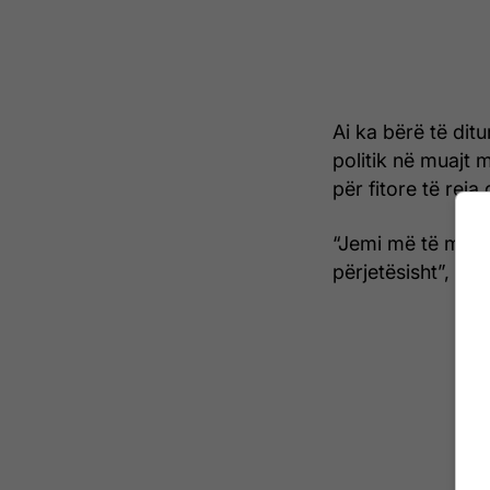
Ai ka bërë të di
politik në muajt m
për fitore të reja
“Jemi më të mirët
përjetësisht”, ka 