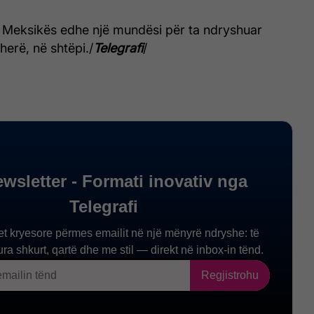
ë Meksikës edhe një mundësi për ta ndryshuar
 herë, në shtëpi./
Telegrafi
/