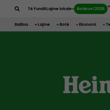
Të Fundit
Lajme lokale
Botërori 2026
Ballina
Lajme
Botë
Ekonomi
T