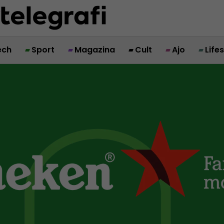
ech
Sport
Magazina
Cult
Ajo
Life