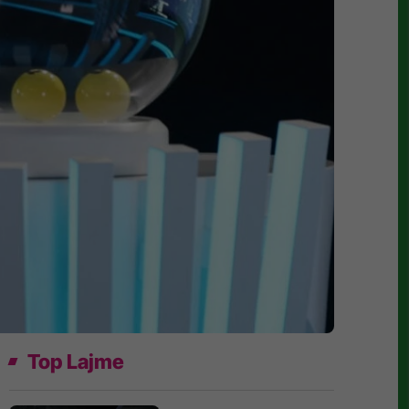
Top Lajme