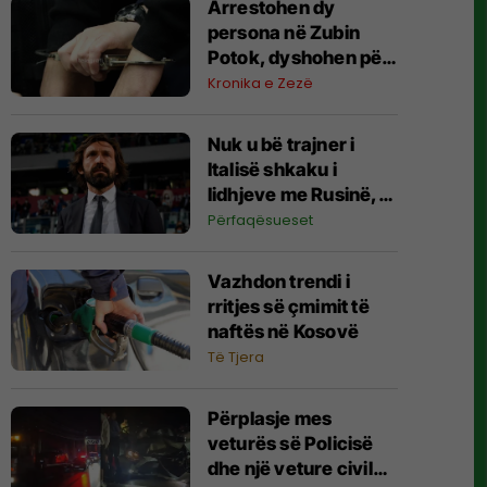
Arrestohen dy
persona në Zubin
Potok, dyshohen për
krime lufte ndaj
Kronika e Zezë
popullatës civile në
vitin 1999
Nuk u bë trajner i
Italisë shkaku i
lidhjeve me Rusinë,
reagon Andrea Pirlo
Përfaqësueset
Vazhdon trendi i
rritjes së çmimit të
naftës në Kosovë
Të Tjera
Përplasje mes
veturës së Policisë
dhe një veture civile