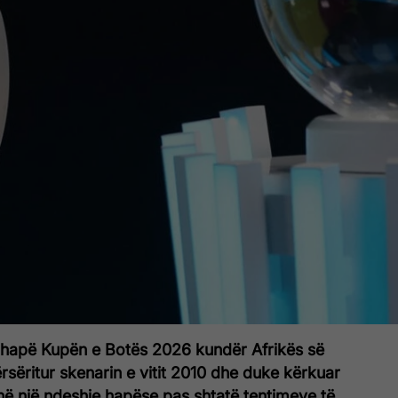
 hapë Kupën e Botës 2026 kundër Afrikës së
rsëritur skenarin e vitit 2010 dhe duke kërkuar
 në një ndeshje hapëse pas shtatë tentimeve të