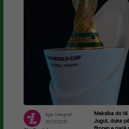
Meksika do të
Nga
Telegrafi
Jugut, duke pë
05/12/2025
fitoren e parë