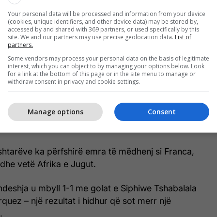
tter.com/FcJUjFOSoW
Your personal data will be processed and information from your device
ootball (@brfootball)
December 5, 2025
(cookies, unique identifiers, and other device data) may be stored by,
accessed by and shared with 369 partners, or used specifically by this
site. We and our partners may use precise geolocation data.
List of
anë të mëdha dhe presioni edhe më i madh. Kjo
partners.
ë ndikojë jo vetëm në fatin e Grupit A, por edhe
Some vendors may process your personal data on the basis of legitimate
onal të gjithë Kupës së Botës së parë me 48
interest, which you can object to by managing your options below. Look
for a link at the bottom of this page or in the site menu to manage or
e vende nikoqire.
withdraw consent in privacy and cookie settings.
qartë për vështirësitë e Meksikës: në shtatë
Manage options
Consent
se të mëparshme, bilanci është pesë humbje, dy
ola të pësuar dhe vetëm dy të shënuar.
shtarëve ka përfshirë emra të mëdhenj si Franca,
 dhe vetë Afrika e Jugut.
 ndeshja u mbyll 1-1 me golat e Siphiwe Tshabalala
quez – një rezultat i hidhur që sot merr një
.