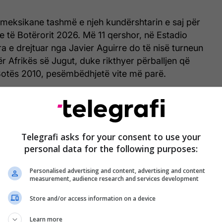
meksikane tashmë e njeh kundërshtarin e saj për
ke të Botërorit 2026. Më 11 qershor, në Estadio
a e drejtuar nga Javier Aguirre do të nisë turneun
ër Afrikës së Jugut, duke rikthyer përballjen që
Botës 2010, pesëmbëdhjetë vite më parë.
het si protagonist i ndeshjes hapëse, por këtë
sion urgjent: të thyejë mallkimin që e ka ndjekur
hekull.
Telegrafi asks for your consent to use your
personal data for the following purposes:
 kombëtarja që ka luajtur më së shumti ndeshje
orinë e Botërorit, por njëkohësisht është ndër të
Personalised advertising and content, advertising and content
a regjistruar asnjë fitore.
measurement, audience research and services development
Store and/or access information on a device
ning game of the 2026 World Cup will be a
 of the 2010 opener: Mexico vs. South Africa 🍿
Learn more