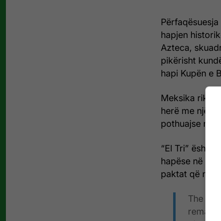
Përfaqësuesja 
hapjen histori
Azteca, skuadr
pikërisht kund
hapi Kupën e 
Meksika rikthe
herë me një mi
pothuajse një s
“El Tri” është
hapëse në hist
paktat që nuk k
The ope
rematch