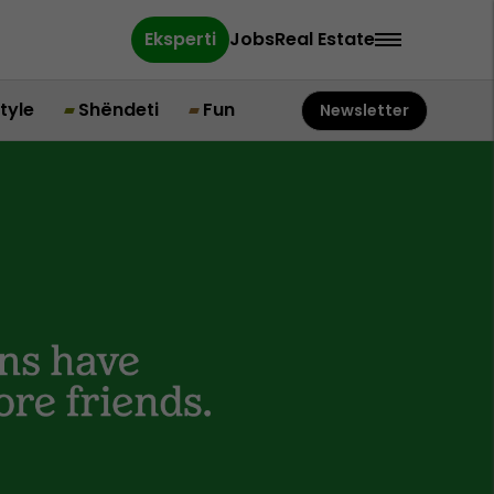
Eksperti
Jobs
Real Estate
style
Shëndeti
Fun
Newsletter