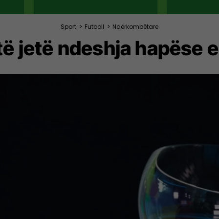
Sport
>
Futboll
>
Ndërkombëtare
 të jetë ndeshja hapëse 