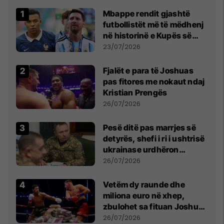
Mbappe rendit gjashtë
futbollistët më të mëdhenj
në historinë e Kupës së
Botës, Messi mbetet i dyti
23/07/2026
Fjalët e para të Joshuas
pas fitores me nokaut ndaj
Kristian Prengës
26/07/2026
Pesë ditë pas marrjes së
detyrës, shefi i ri i ushtrisë
ukrainase urdhëron
kontroll të madh
26/07/2026
Vetëm dy raunde dhe
miliona euro në xhep,
zbulohet sa fituan Joshua
e Prenga
26/07/2026