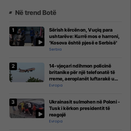
Në trend Botë
Sërish kërcënon, Vuçiq para
ushtarëve: Kurrë mos e harroni,
'Kosova është pjesë e Serbisë'
Serbia
14-vjeçari ndihmon policinë
britanike për një telefonatë të
rreme, aeroplanët luftarakë u
ngritën në ajër për të
Evropa
interceptuar fluturaken e Qatar
Airways që po shkonte drejt
Ukrainasit sulmohen në Poloni -
Mançesterit
Tusk i kërkon presidentit të
reagojë
Evropa