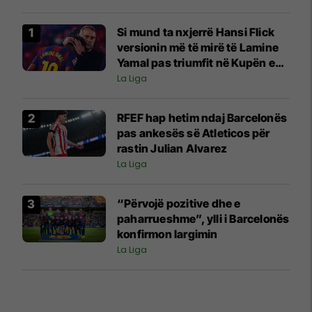
Si mund ta nxjerrë Hansi Flick
versionin më të mirë të Lamine
Yamal pas triumfit në Kupën e
Botës?
La Liga
RFEF hap hetim ndaj Barcelonës
pas ankesës së Atleticos për
rastin Julian Alvarez
La Liga
“Përvojë pozitive dhe e
paharrueshme”, ylli i Barcelonës
konfirmon largimin
La Liga