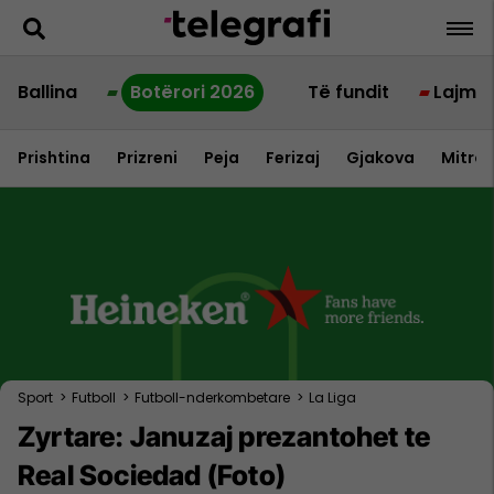
Ballina
Botërori 2026
Të fundit
Lajme
Prishtina
Prizreni
Peja
Ferizaj
Gjakova
Mitrov
Sport
>
Futboll
>
Futboll-nderkombetare
>
La Liga
Zyrtare: Januzaj prezantohet te
Real Sociedad (Foto)