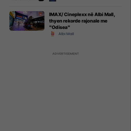
IMAX/ Cineplexx në Albi Mall,
thyen rekorde rajonale me
"Odisea"
Albi Mall