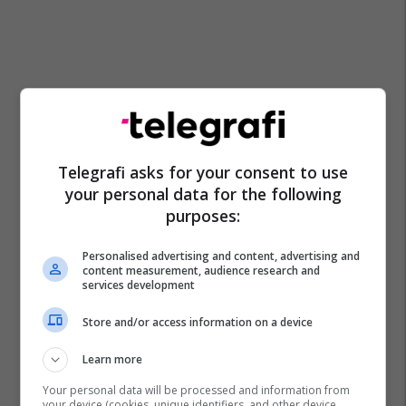
Telegrafi asks for your consent to use
your personal data for the following
purposes:
Personalised advertising and content, advertising and
content measurement, audience research and
Adnan Januzaj
La Liga
Real Sociedad
services development
Transferimet
Shqiptarët Nëpër Botë
Store and/or access information on a device
Learn more
Your personal data will be processed and information from
your device (cookies, unique identifiers, and other device