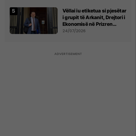
Vëllai iu etiketua si pjesëtar
i grupit të Arkanit, Drejtori i
Ekonomisë në Prizren
mohon pretendimet
24/07/2026