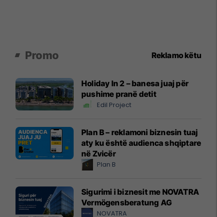
Promo
Reklamo këtu
Holiday In 2 – banesa juaj për
pushime pranë detit
Edil Project
Plan B – reklamoni biznesin tuaj
aty ku është audienca shqiptare
në Zvicër
Plan B
Sigurimi i biznesit me NOVATRA
Vermögensberatung AG
NOVATRA