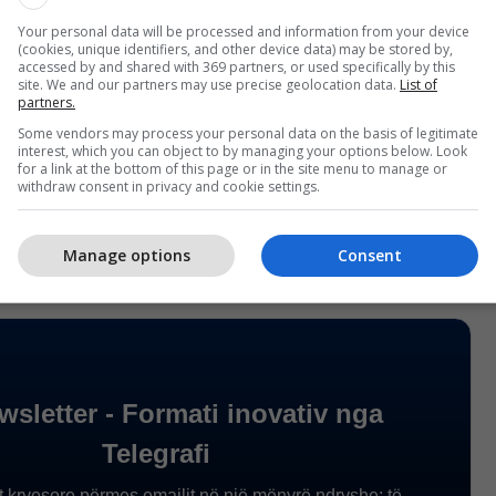
Your personal data will be processed and information from your device
(cookies, unique identifiers, and other device data) may be stored by,
accessed by and shared with 369 partners, or used specifically by this
site. We and our partners may use precise geolocation data.
List of
afrimet e para që ka bërë trajneri i këtij klubi, një
partners.
bollit turk si Tuncay Sanli.
Some vendors may process your personal data on the basis of legitimate
interest, which you can object to by managing your options below. Look
for a link at the bottom of this page or in the site menu to manage or
 pjesë e Tiranës dhe Partizanit në Shqipëri, ndërsa
withdraw consent in privacy and cookie settings.
sur në Gjermani si fëmijë.
/Telegrafi/
Manage options
Consent