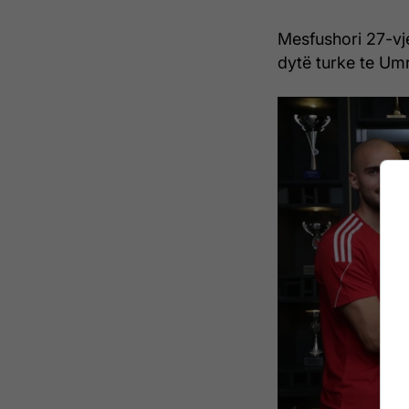
Mesfushori 27-vje
dytë turke te Um