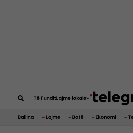
Të Fundit
Lajme lokale
Ballina
Lajme
Botë
Ekonomi
T