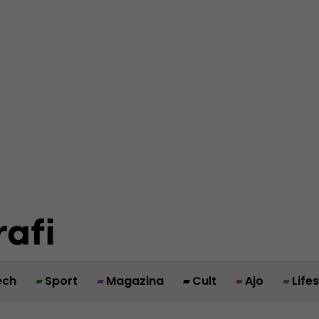
ech
Sport
Magazina
Cult
Ajo
Life