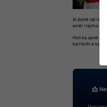
Ai është një ndër 
emër i njohur i fut
Hoti ka qenë edhe
karrierën e ka ni