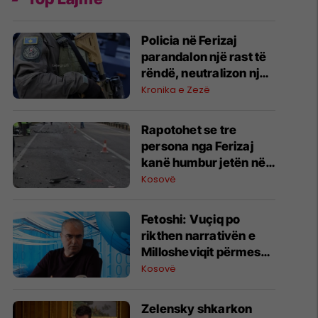
Policia në Ferizaj
parandalon një rast të
rëndë, neutralizon një
31-vjeçar me armë
Kronika e Zezë
zjarri në Parkun e Lirisë
Rapotohet se tre
persona nga Ferizaj
kanë humbur jetën në
një aksident duke u
Kosovë
kthyer në Gjermani
Fetoshi: Vuçiq po
rikthen narrativën e
Millosheviqit përmes
projektit “Bota Serbe”
Kosovë
Zelensky shkarkon