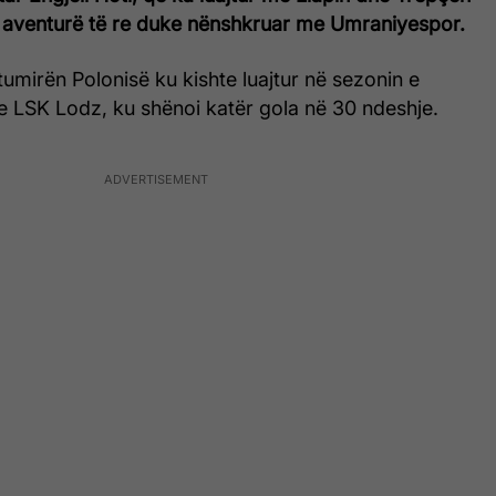
jë aventurë të re duke nënshkruar me Umraniyespor.
tumirën Polonisë ku kishte luajtur në sezonin e
e LSK Lodz, ku shënoi katër gola në 30 ndeshje.