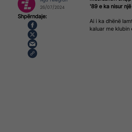
Nga
Telegrafi
'89 e ka nisur n
26/07/2024
Ai i ka dhënë lam
kaluar me klubin 