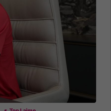
Top Lajme