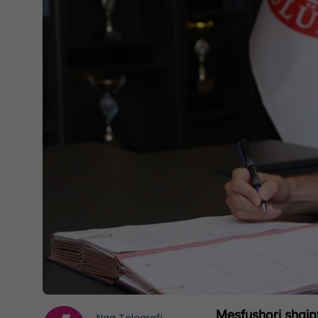
Mesfushori shqipt