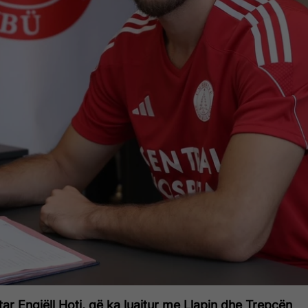
ar Engjëll Hoti, që ka luajtur me Llapin dhe Trepçën