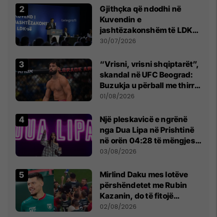
Gjithçka që ndodhi në
Kuvendin e
jashtëzakonshëm të LDK-
së
30/07/2026
“Vrisni, vrisni shqiptarët”,
skandal në UFC Beograd:
Buzukja u përball me thirrje
anti-shqiptare nga
01/08/2026
tribunat
Një pleskavicë e ngrënë
nga Dua Lipa në Prishtinë
në orën 04:28 të mëngjesit
- dhe bota digjitale serbe
03/08/2026
shpall gjendjen e luftës
Mirlind Daku mes lotëve
përshëndetet me Rubin
Kazanin, do të fitojë
miliona te Spartak Moska
02/08/2026