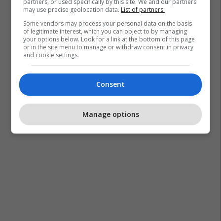
partners, or used specifically by this site. We and our partners
may use precise geolocation data.
List of partners.
Some vendors may process your personal data on the basis
of legitimate interest, which you can object to by managing
your options below. Look for a link at the bottom of this page
or in the site menu to manage or withdraw consent in privacy
and cookie settings.
Elvis Rexhbeçaj
Transferimet
Bundesliga
Wolfsburg
Consent
Manage options