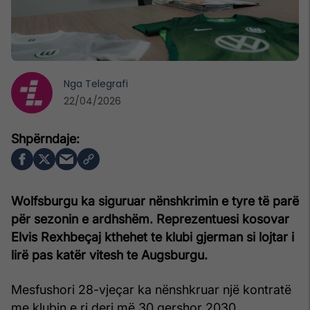
Nga
Telegrafi
22/04/2026
Wolfsburgu ka siguruar nënshkrimin e tyre të parë
për sezonin e ardhshëm. Reprezentuesi kosovar
Elvis Rexhbeçaj kthehet te klubi gjerman si lojtar i
lirë pas katër vitesh te Augsburgu.
Mesfushori 28-vjeçar ka nënshkruar një kontratë
me klubin e ri deri më 30 qershor 2030.