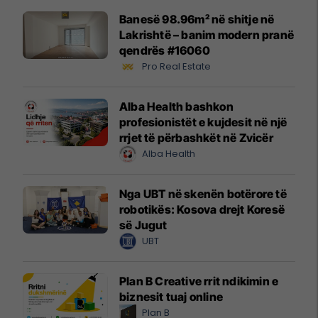
Banesë 98.96m² në shitje në
Lakrishtë – banim modern pranë
qendrës #16060
Pro Real Estate
Alba Health bashkon
profesionistët e kujdesit në një
rrjet të përbashkët në Zvicër
Alba Health
Nga UBT në skenën botërore të
robotikës: Kosova drejt Koresë
së Jugut
UBT
Plan B Creative rrit ndikimin e
biznesit tuaj online
Plan B