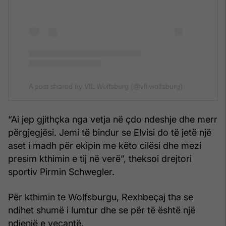
A post shared by VfL Wolfsburg (@vfl.wolfsburg)
“Ai jep gjithçka nga vetja në çdo ndeshje dhe merr
përgjegjësi. Jemi të bindur se Elvisi do të jetë një
aset i madh për ekipin me këto cilësi dhe mezi
presim kthimin e tij në verë”, theksoi drejtori
sportiv Pirmin Schwegler.
Për kthimin te Wolfsburgu, Rexhbeçaj tha se
ndihet shumë i lumtur dhe se për të është një
ndjenjë e veçantë.