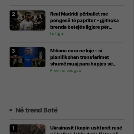
Real Madridi përballet me
pengesë të papritur – gjithçka
brenda betejës ligjore për
Diomanden që po vonon
La Liga
marrëveshjen
Miliona euro në lojë – si
planifikohen transferimet
shumë muaj para hapjes së
afatit kalimtar
Premier League
Në trend Botë
Ukrainasit i kapin ushtarët rusë