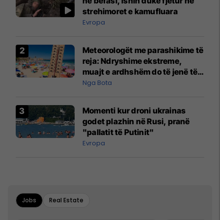
në befasi, ishin duke fjetur në
strehimoret e kamufluara
Evropa
Meteorologët me parashikime të
reja: Ndryshime ekstreme,
muajt e ardhshëm do të jenë të
pazakontë
Nga Bota
Momenti kur droni ukrainas
godet plazhin në Rusi, pranë
"pallatit të Putinit"
Evropa
Jobs
Real Estate