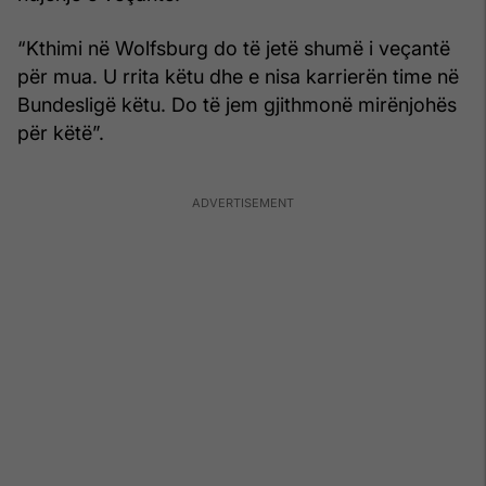
“Kthimi në Wolfsburg do të jetë shumë i veçantë
për mua. U rrita këtu dhe e nisa karrierën time në
Bundesligë këtu. Do të jem gjithmonë mirënjohës
për këtë”.