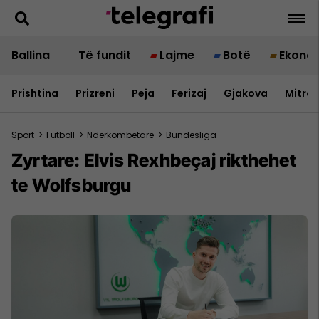
Ballina
Të fundit
Lajme
Botë
Ekono
Prishtina
Prizreni
Peja
Ferizaj
Gjakova
Mitrov
Sport
>
Futboll
>
Ndërkombëtare
>
Bundesliga
Zyrtare: Elvis Rexhbeçaj rikthehet
te Wolfsburgu