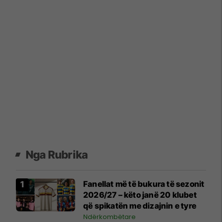
Nga Rubrika
Fanellat më të bukura të sezonit
2026/27 – këto janë 20 klubet
që spikatën me dizajnin e tyre
Ndërkombëtare