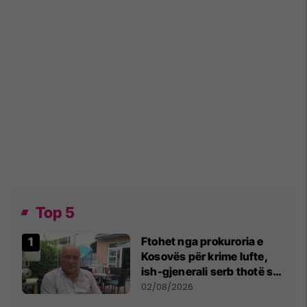
Top 5
Ftohet nga prokuroria e
Kosovës për krime lufte,
ish-gjenerali serb thotë se
dikush e tradhtoi në
02/08/2026
Beograd