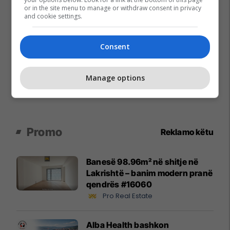
or in the site menu to manage or withdraw consent in privacy
and cookie settings.
Consent
Manage options
Promo
Reklamo këtu
Banesë 98.96m² në shitje në
Lakrishtë – banim modern pranë
qendrës #16060
Pro Real Estate
Alba Health bashkon