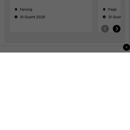
Ferizaj
Pejë
19 Gusht 2026
31 Gusht 20
×