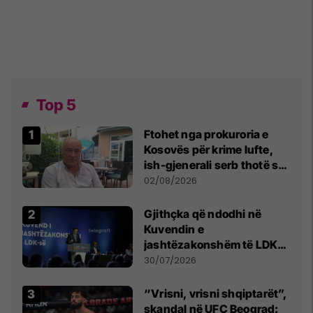
Top 5
Ftohet nga prokuroria e
Kosovës për krime lufte,
ish-gjenerali serb thotë se
dikush e tradhtoi në
02/08/2026
Beograd
Gjithçka që ndodhi në
Kuvendin e
jashtëzakonshëm të LDK-
së
30/07/2026
“Vrisni, vrisni shqiptarët”,
skandal në UFC Beograd: