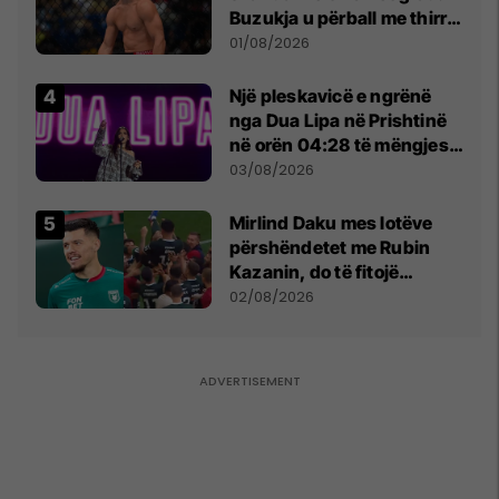
Buzukja u përball me thirrje
anti-shqiptare nga
01/08/2026
tribunat
Një pleskavicë e ngrënë
nga Dua Lipa në Prishtinë
në orën 04:28 të mëngjesit
- dhe bota digjitale serbe
03/08/2026
shpall gjendjen e luftës
Mirlind Daku mes lotëve
përshëndetet me Rubin
Kazanin, do të fitojë
miliona te Spartak Moska
02/08/2026