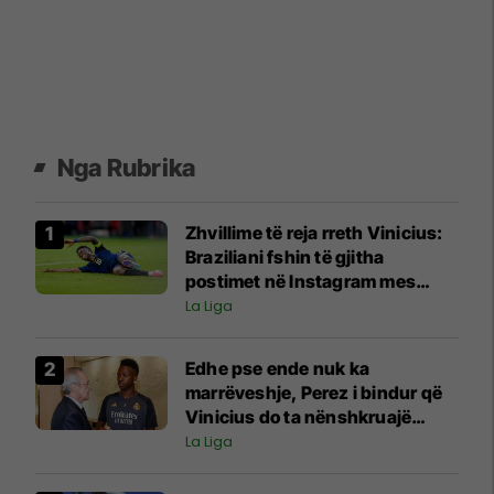
Nga Rubrika
Zhvillime të reja rreth Vinicius:
Braziliani fshin të gjitha
postimet në Instagram mes
negociatave me Real Madridin
La Liga
Edhe pse ende nuk ka
marrëveshje, Perez i bindur që
Vinicius do ta nënshkruajë
kontratën e re
La Liga