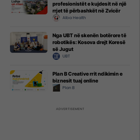
profesionistët e kujdesit në një
rrjet të përbashkët në Zvicër
Alba Health
Nga UBT në skenën botërore të
robotikës: Kosova drejt Koresë
së Jugut
UBT
Plan B Creative rrit ndikimin e
biznesit tuaj online
Plan B