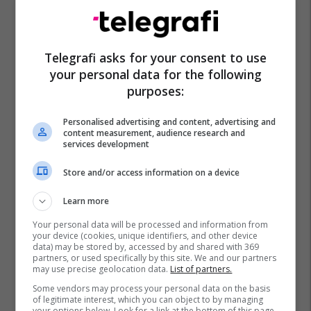
Dani Carvajal
Real Madrid
Telegrafi asks for your consent to use
your personal data for the following
purposes:
Personalised advertising and content, advertising and
content measurement, audience research and
services development
Store and/or access information on a device
Learn more
Your personal data will be processed and information from
your device (cookies, unique identifiers, and other device
data) may be stored by, accessed by and shared with 369
partners, or used specifically by this site. We and our partners
may use precise geolocation data.
List of partners.
Some vendors may process your personal data on the basis
of legitimate interest, which you can object to by managing
your options below. Look for a link at the bottom of this page