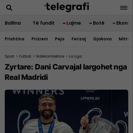
Ballina
Të fundit
Lajme
Botë
Ekono
Prishtina
Prizreni
Peja
Ferizaj
Gjakova
Mitrov
Sport
>
Futboll
>
Ndërkombëtare
>
La Liga
Zyrtare: Dani Carvajal largohet nga
Real Madridi