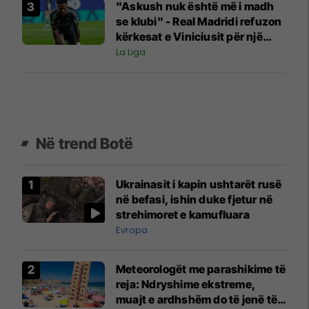
"Askush nuk është më i madh
se klubi" - Real Madridi refuzon
kërkesat e Viniciusit për një
kontratë të re
La Liga
Në trend Botë
Ukrainasit i kapin ushtarët rusë
në befasi, ishin duke fjetur në
strehimoret e kamufluara
Evropa
Meteorologët me parashikime të
reja: Ndryshime ekstreme,
muajt e ardhshëm do të jenë të