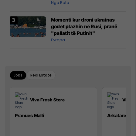
pazakontë
Nga Bota
Momenti kur droni ukrainas
godet plazhin në Rusi, pranë
"pallatit të Putinit"
Evropa
Jobs
Real Estate
Viva Fresh Store
Viva F
Pranues Malli
Arkatare