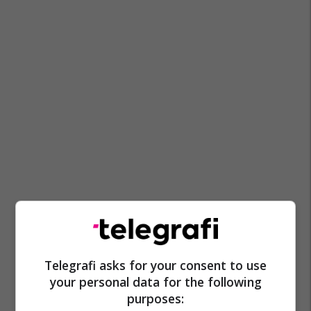
Agim Zeka
Kf Skenderbeu
Lille
Ligue 1
Telegrafi asks for your consent to use
Transferimet
your personal data for the following
purposes: