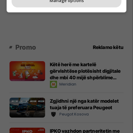
Manage options
Promo
Reklamo këtu
Këtë herë me kartelë
gërvishtëse plotësisht digjitale
dhe mbi 40 mijë shpërblime
instant!
Meridian
Zgjidhni një nga katër modelet
tuaja të preferuara Peugeot
Peugot Kosova
IPKO vazhdon partneritetin me