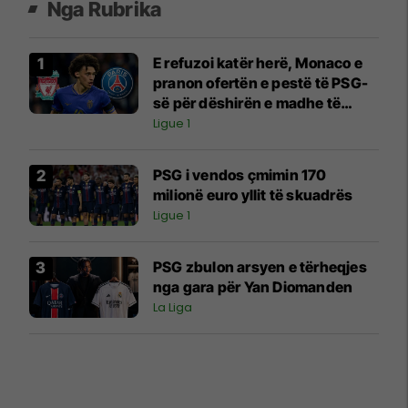
Nga Rubrika
E refuzoi katër herë, Monaco e
pranon ofertën e pestë të PSG-
së për dëshirën e madhe të
Liverpoolit
Ligue 1
PSG i vendos çmimin 170
milionë euro yllit të skuadrës
Ligue 1
PSG zbulon arsyen e tërheqjes
nga gara për Yan Diomanden
La Liga