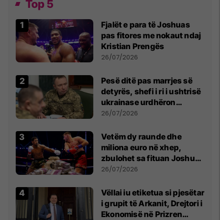
Top 5
Fjalët e para të Joshuas
pas fitores me nokaut ndaj
Kristian Prengës
26/07/2026
Pesë ditë pas marrjes së
detyrës, shefi i ri i ushtrisë
ukrainase urdhëron
kontroll të madh
26/07/2026
Vetëm dy raunde dhe
miliona euro në xhep,
zbulohet sa fituan Joshua
e Prenga
26/07/2026
Vëllai iu etiketua si pjesëtar
i grupit të Arkanit, Drejtori i
Ekonomisë në Prizren