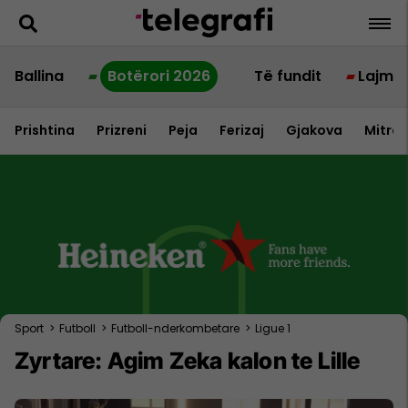
Ballina
Botërori 2026
Të fundit
Lajme
Prishtina
Prizreni
Peja
Ferizaj
Gjakova
Mitrov
Sport
>
Futboll
>
Futboll-nderkombetare
>
Ligue 1
Zyrtare: Agim Zeka kalon te Lille