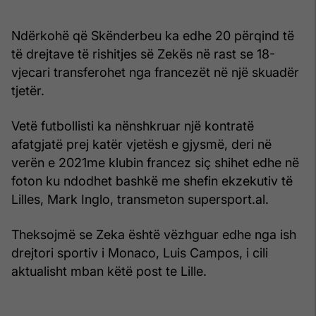
Ndërkohë që Skënderbeu ka edhe 20 përqind të
të drejtave të rishitjes së Zekës në rast se 18-
vjecari transferohet nga francezët në një skuadër
tjetër.
Vetë futbollisti ka nënshkruar një kontratë
afatgjatë prej katër vjetësh e gjysmë, deri në
verën e 2021me klubin francez siç shihet edhe në
foton ku ndodhet bashkë me shefin ekzekutiv të
Lilles, Mark Inglo, transmeton supersport.al.
Theksojmë se Zeka është vëzhguar edhe nga ish
drejtori sportiv i Monaco, Luis Campos, i cili
aktualisht mban këtë post te Lille.