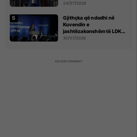
mohon pretendimet
24/07/2026
Gjithçka që ndodhi në
Kuvendin e
jashtëzakonshëm të LDK-
së
30/07/2026