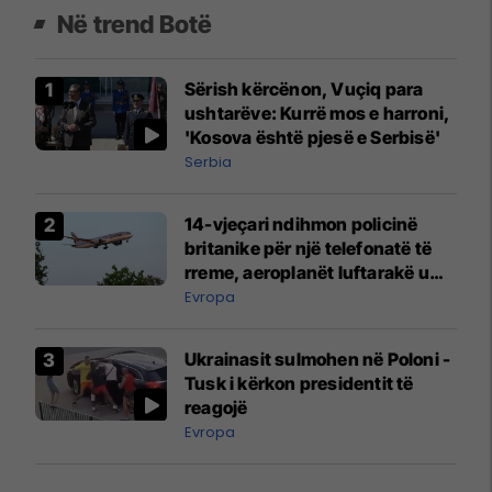
Në trend Botë
Sërish kërcënon, Vuçiq para
ushtarëve: Kurrë mos e harroni,
'Kosova është pjesë e Serbisë'
Serbia
14-vjeçari ndihmon policinë
britanike për një telefonatë të
rreme, aeroplanët luftarakë u
ngritën në ajër për të
Evropa
interceptuar fluturaken e Qatar
Airways që po shkonte drejt
Ukrainasit sulmohen në Poloni -
Mançesterit
Tusk i kërkon presidentit të
reagojë
Evropa