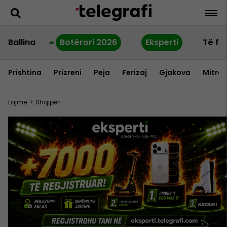
Ballina
Botërori 2026
Eksperti
Të fu
Prishtina
Prizreni
Peja
Ferizaj
Gjakova
Mitrov
Lajme
>
Shqipëri