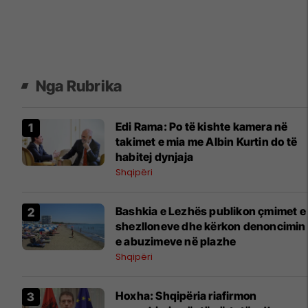
Nga Rubrika
​Edi Rama: Po të kishte kamera në
takimet e mia me Albin Kurtin do të
habitej dynjaja
Shqipëri
Bashkia e Lezhës publikon çmimet e
shezlloneve dhe kërkon denoncimin
e abuzimeve në plazhe
Shqipëri
Hoxha: Shqipëria riafirmon