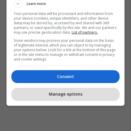
Learn more
Your personal data will be processed and information from
your device (cookies, unique identifiers, and other device
data) may be stored by, accessed by and shared with 369
partners, or used specifically by this site. We and our partners
may use precise geolocation data.
List of partners.
Zjarr
Tiranë
Pallati
Some vendors may process your personal data on the basis
of legitimate interest, which you can object to by managing
your options below. Look for a link at the bottom of this page
or in the site menu to manage or withdraw consent in privacy
and cookie settings.
Consent
Manage options