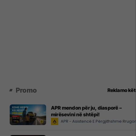
Promo
Reklamo kë
APR mendon për ju, diasporë –
mirësevini në shtëpi!
APR - Asistencë E Përgjithshme Rrugo