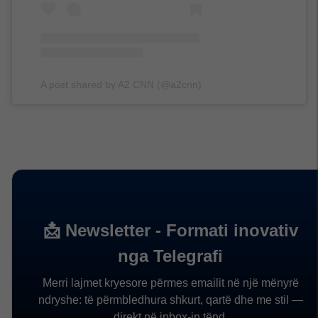
A post shared by A2 CNN (@a2cnn)