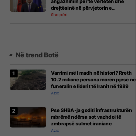
angazhimin për të vërtetën dhe
drejtësinë në përvjetorin e
gjenocidit të Srebrenicës
Shqipëri
Në trend Botë
Varrimi më i madh në histori? Rreth
10.2 milionë persona morën pjesë në
funeralin e liderit të Iranit në 1989
Azia
Pse SHBA-ja goditi infrastrukturën
mbrëmë ndërsa sot vazhdoi të
zmbrapsë sulmet iraniane
Azia