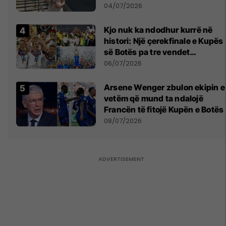
notën më të lartë
04/07/2026
Kjo nuk ka ndodhur kurrë në
histori: Një çerekfinale e Kupës
së Botës pa tre vendet
legjendare të futbollit
06/07/2026
Arsene Wenger zbulon ekipin e
vetëm që mund ta ndalojë
Francën të fitojë Kupën e Botës
08/07/2026