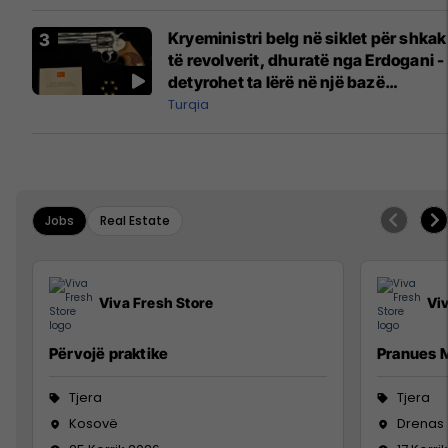
Kryeministri belg në siklet për shkak
të revolverit, dhuratë nga Erdogani -
detyrohet ta lërë në një bazë
ushtarake
Turqia
Jobs
Real Estate
Viva Fresh Store
Vi
Përvojë praktike
Pranues M
Tjera
Tjera
Kosovë
Drenas