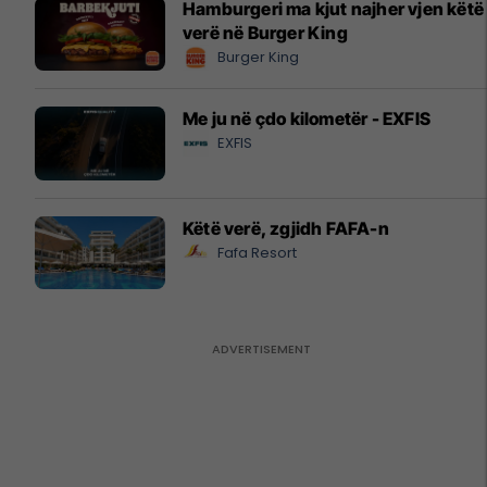
Hamburgeri ma kjut najher vjen këtë
verë në Burger King
Burger King
Me ju në çdo kilometër - EXFIS
EXFIS
Këtë verë, zgjidh FAFA-n
Fafa Resort