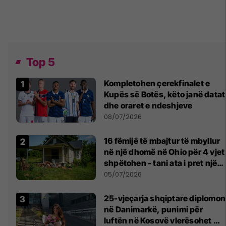
Top 5
Kompletohen çerekfinalet e
Kupës së Botës, këto janë datat
dhe oraret e ndeshjeve
08/07/2026
16 fëmijë të mbajtur të mbyllur
në një dhomë në Ohio për 4 vjet
shpëtohen - tani ata i pret një
sfidë e madhe
05/07/2026
25-vjeçarja shqiptare diplomon
në Danimarkë, punimi për
luftën në Kosovë vlerësohet me