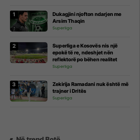
Dukagjini njofton ndarjen me
Arsim Thaqin
Superliga
Superliga e Kosovës nis një
epokë të re, ndeshjet nën
reflektorë po bëhen realitet
Superliga
Zekirija Ramadani nuk është më
trajner i Dritës
Superliga
Në trend Botë