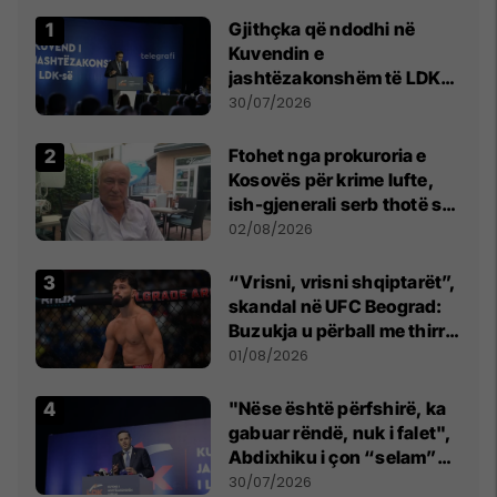
Gjithçka që ndodhi në
Kuvendin e
jashtëzakonshëm të LDK-
së
30/07/2026
Ftohet nga prokuroria e
Kosovës për krime lufte,
ish-gjenerali serb thotë se
dikush e tradhtoi në
02/08/2026
Beograd
“Vrisni, vrisni shqiptarët”,
skandal në UFC Beograd:
Buzukja u përball me thirrje
anti-shqiptare nga
01/08/2026
tribunat
"Nëse është përfshirë, ka
gabuar rëndë, nuk i falet",
Abdixhiku i çon “selam”
Përparim Ramës
30/07/2026