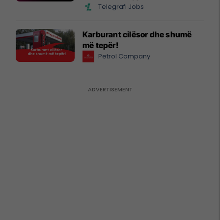
Telegrafi Jobs
Karburant cilësor dhe shumë
më tepër!
Petrol Company