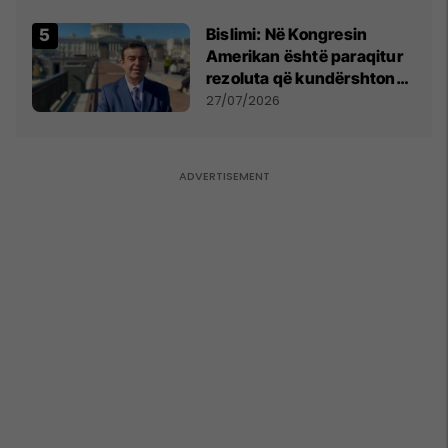
Bislimi: Në Kongresin
Amerikan është paraqitur
rezoluta që kundërshton
mbajtjen e Asamblesë
27/07/2026
Parlamentare të OSBE-së
në Beograd