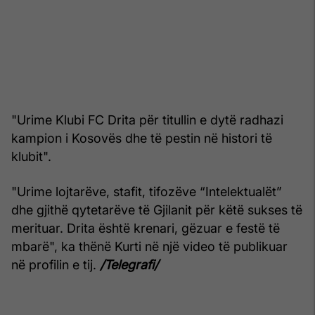
"Urime Klubi FC Drita për titullin e dytë radhazi
kampion i Kosovës dhe të pestin në histori të
klubit".
"Urime lojtarëve, stafit, tifozëve “Intelektualët”
dhe gjithë qytetarëve të Gjilanit për këtë sukses të
merituar. Drita është krenari, gëzuar e festë të
mbarë", ka thënë Kurti në një video të publikuar
në profilin e tij.
/Telegrafi/