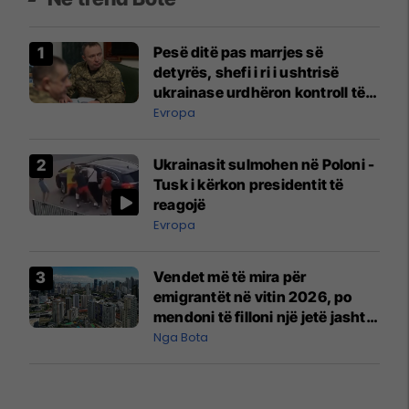
Pesë ditë pas marrjes së
detyrës, shefi i ri i ushtrisë
ukrainase urdhëron kontroll të
madh
Evropa
Ukrainasit sulmohen në Poloni -
Tusk i kërkon presidentit të
reagojë
Evropa
Vendet më të mira për
emigrantët në vitin 2026, po
mendoni të filloni një jetë jashtë
vendit?
Nga Bota