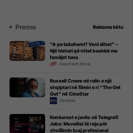
Promo
Reklamo këtu
"A po takohemi? Veni dihet" –
Një histori që rritet bashkë me
familjet tona
Viva Fresh Store
Russell Crowe në rolin e një
shqiptari në filmin e ri “The Get
Out” në CineStar
Cinestar
Konkurset e javës në Telegrafi
Jobs: Mundësi të reja për
zhvillimin tuaj profesional