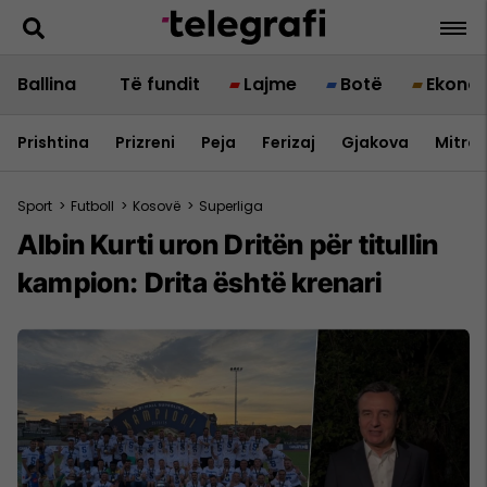
Ballina
Të fundit
Lajme
Botë
Ekono
Prishtina
Prizreni
Peja
Ferizaj
Gjakova
Mitrov
Sport
>
Futboll
>
Kosovë
>
Superliga
Albin Kurti uron Dritën për titullin
kampion: Drita është krenari