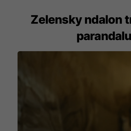
Zelensky ndalon tr
parandalu