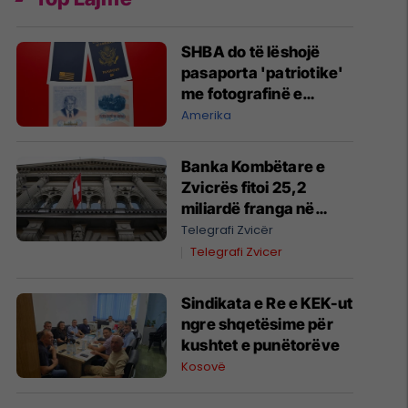
SHBA do të lëshojë
pasaporta 'patriotike'
me fotografinë e
Trumpit
Amerika
Banka Kombëtare e
Zvicrës fitoi 25,2
miliardë franga në
gjashtëmujorin e parë
Telegrafi Zvicër
të vitit 2026
Telegrafi Zvicer
Sindikata e Re e KEK-ut
ngre shqetësime për
kushtet e punëtorëve
Kosovë