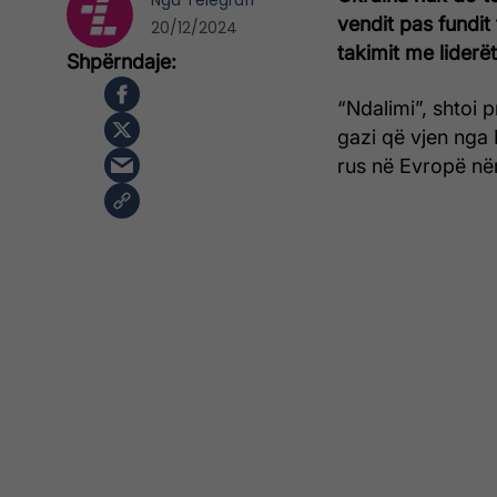
Nga
Telegrafi
vendit pas fundit 
20/12/2024
takimit me liderë
“Ndalimi”, shtoi 
gazi që vjen nga 
rus në Evropë në