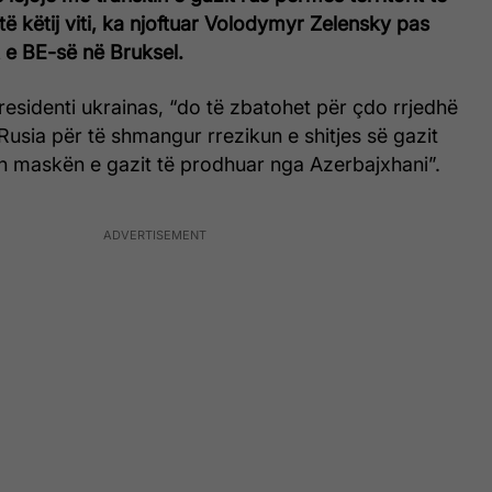
të këtij viti, ka njoftuar Volodymyr Zelensky pas
t e BE-së në Bruksel.
presidenti ukrainas, “do të zbatohet për çdo rrjedhë
Rusia për të shmangur rrezikun e shitjes së gazit
n maskën e gazit të prodhuar nga Azerbajxhani”.