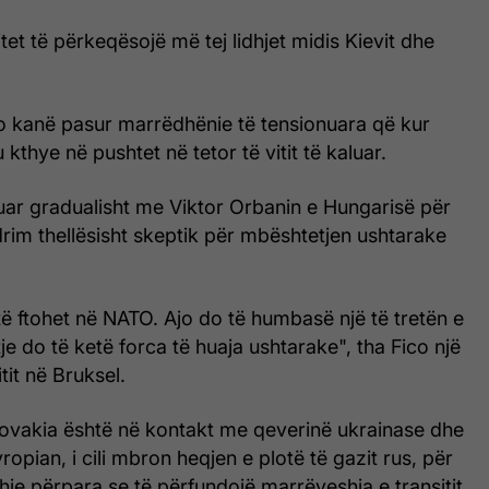
tet të përkeqësojë më tej lidhjet midis Kievit dhe
o kanë pasur marrëdhënie të tensionuara që kur
u kthye në pushtet në tetor të vitit të kaluar.
uar gradualisht me Viktor Orbanin e Hungarisë për
rim thellësisht skeptik për mbështetjen ushtarake
ë ftohet në NATO. Ajo do të humbasë një të tretën e
 Atje do të ketë forca të huaja ushtarake", tha Fico një
tit në Bruksel.
lovakia është në kontakt me qeverinë ukrainase dhe
opian, i cili mbron heqjen e plotë të gazit rus, për
dhje përpara se të përfundojë marrëveshja e transitit