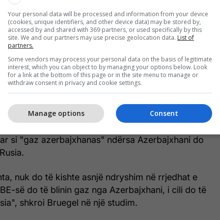
ë siguruar që flukset e energjisë të vendit të mos
Your personal data will be processed and information from your device
uan
euronews
, përcjell Telegrafi.
(cookies, unique identifiers, and other device data) may be stored by,
accessed by and shared with 369 partners, or used specifically by this
site. We and our partners may use precise geolocation data.
List of
, Bratislava mund t'i drejtohet Azerbajxhanit, një
partners.
aukaz që e ka pozicionuar veten si një opsion i
Some vendors may process your personal data on the basis of legitimate
r Evropën për të zëvendësuar gazin rus.
interest, which you can object to by managing your options below. Look
for a link at the bottom of this page or in the site menu to manage or
withdraw consent in privacy and cookie settings.
ëveshjet me Azerbajxhanin janë të diskutueshme
risë së dobët të të drejtave të njeriut në vend.
Manage options
Consent
hpjegon
Bruegel
, Rusia do të furnizonte Ukrainën
uar si "gaz azerbajxhanas" ndërsa Azerbajxhani do
 Rusia.
shta, nuk do të kishte asnjë ndryshim në rrjedhat e
 BE-së do të blinin gaz nga Azerbajxhani, i cili do të
sia", shkroi Bruegel në një studim.