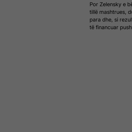
Por Zelensky e bë
tillë mashtrues, 
para dhe, si rezu
të financuar push