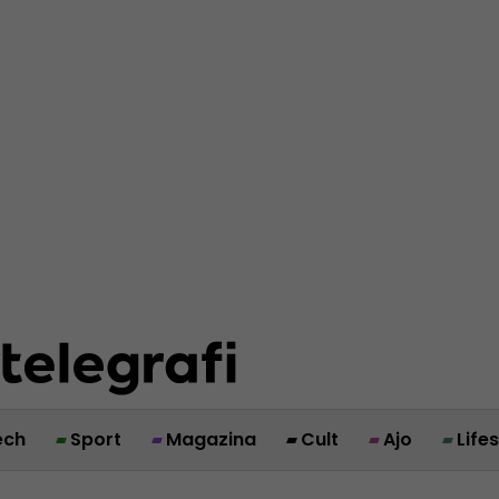
ech
Sport
Magazina
Cult
Ajo
Life