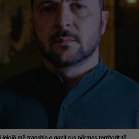
lejojë më transitin e gazit rus përmes territorit të