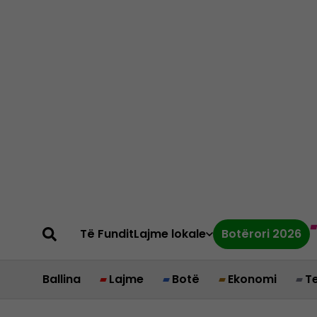
Të Fundit
Lajme lokale
Botërori 2026
Ballina
Lajme
Botë
Ekonomi
T