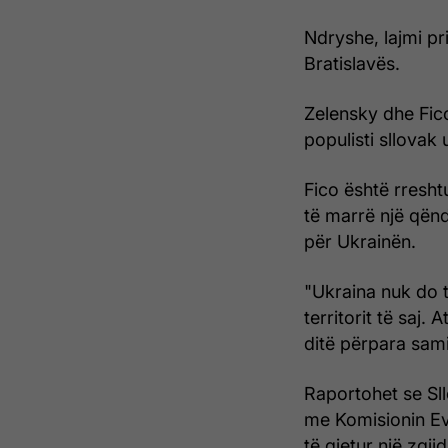
Ndryshe, lajmi pri
Bratislavës.
Zelensky dhe Fic
populisti sllovak 
Fico është rresht
të marrë një qënd
për Ukrainën.
"Ukraina nuk do t
territorit të saj.
ditë përpara sami
Raportohet se Sl
me Komisionin Evr
të gjetur një zgji