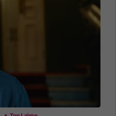
Top Lajme