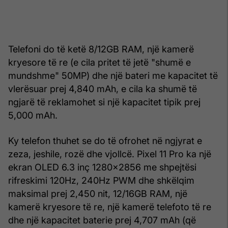
Telefoni do të ketë 8/12GB RAM, një kamerë
kryesore të re (e cila pritet të jetë "shumë e
mundshme" 50MP) dhe një bateri me kapacitet të
vlerësuar prej 4,840 mAh, e cila ka shumë të
ngjarë të reklamohet si një kapacitet tipik prej
5,000 mAh.
Ky telefon thuhet se do të ofrohet në ngjyrat e
zeza, jeshile, rozë dhe vjollcë. Pixel 11 Pro ka një
ekran OLED 6.3 inç 1280x2856 me shpejtësi
rifreskimi 120Hz, 240Hz PWM dhe shkëlqim
maksimal prej 2,450 nit, 12/16GB RAM, një
kamerë kryesore të re, një kamerë telefoto të re
dhe një kapacitet baterie prej 4,707 mAh (që