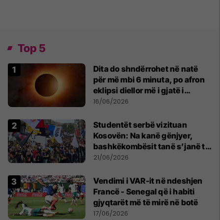
Top 5
Dita do shndërrohet në natë
për më mbi 6 minuta, po afron
eklipsi diellor më i gjatë i
shekullit të 21-të
16/06/2026
Studentët serbë vizituan
Kosovën: Na kanë gënjyer,
bashkëkombësit tanë s’janë të
shtypur
21/06/2026
Vendimi i VAR-it në ndeshjen
Francë - Senegal që i habiti
gjyqtarët më të mirë në botë
17/06/2026