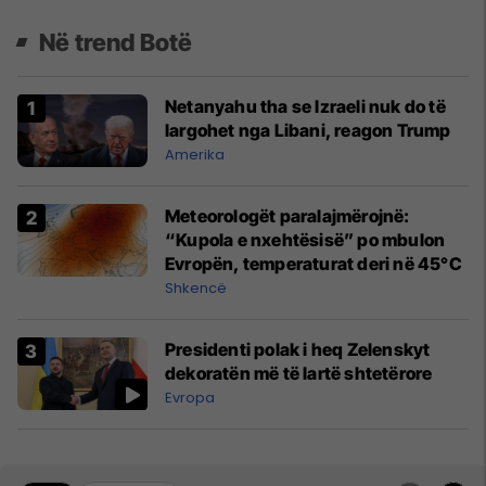
Në trend Botë
Netanyahu tha se Izraeli nuk do të
largohet nga Libani, reagon Trump
Amerika
Meteorologët paralajmërojnë:
“Kupola e nxehtësisë” po mbulon
Evropën, temperaturat deri në 45°C
Shkencë
Presidenti polak i heq Zelenskyt
dekoratën më të lartë shtetërore
Evropa