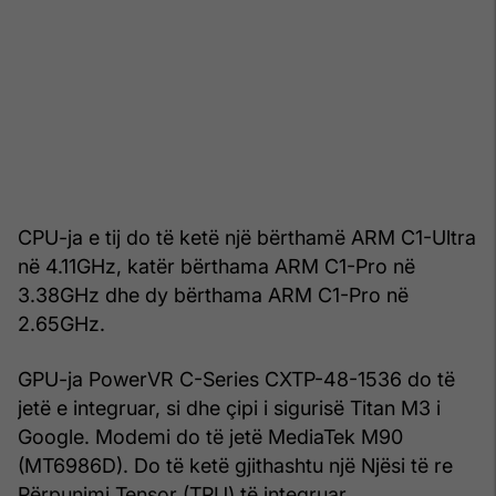
CPU-ja e tij do të ketë një bërthamë ARM C1-Ultra
në 4.11GHz, katër bërthama ARM C1-Pro në
3.38GHz dhe dy bërthama ARM C1-Pro në
2.65GHz.
GPU-ja PowerVR C-Series CXTP-48-1536 do të
jetë e integruar, si dhe çipi i sigurisë Titan M3 i
Google. Modemi do të jetë MediaTek M90
(MT6986D). Do të ketë gjithashtu një Njësi të re
Përpunimi Tensor (TPU) të integruar.