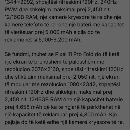
1344x2992, shpejtësi rifreskimi 120Hz, 240Hz
PWM dhe shkëlqim maksimal prej 2,450 nit,
12/16GB RAM, një kamerë kryesore të re dhe një
kamerë telefoto të re, dhe një bateri me kapacitet
të vlerësuar prej 5,000 mAh e cila do të
reklamohet si 5,100-5,200 mAh.
Së fundmi, thuhet se Pixel 11 Pro Fold do të ketë
një ekran të brendshëm të palosshëm me
rezolucion 2076x2160, shpejtësi rifreskimi 120Hz
dhe shkëlqim maksimal prej 2,050 nit, një ekran
të mbuluar me rezolucion 1080x2342, shpejtësi
rifreskimi 120Hz dhe shkëlqim maksimal prej
2,450 nit, 12/16GB RAM dhe një kapacitet baterie
prej 4,658 mAh që ka të ngjarë të përkthehet në
një kapacitet të reklamuar prej 4,800 mAh. Kjo
pajisje do të ketë edhe një kamerë kryesore të re.