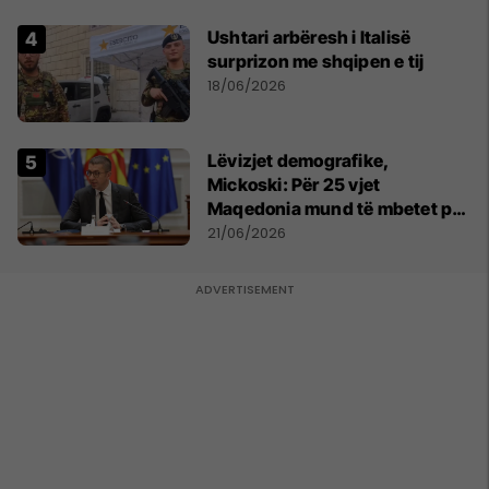
Ushtari arbëresh i Italisë
surprizon me shqipen e tij
18/06/2026
Lëvizjet demografike,
Mickoski: Për 25 vjet
Maqedonia mund të mbetet pa
150 mijë deri në 250 mijë
21/06/2026
banorë