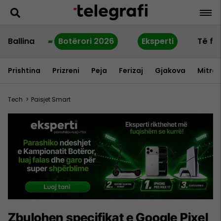
Ballina
Botërori 2026
Eksperti
Të fu
Prishtina
Prizreni
Peja
Ferizaj
Gjakova
Mitrov
Tech
>
Paisjet Smart
Zbulohen specifikat e Google Pixel