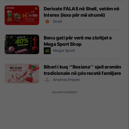
Derivate FALAS në Shell, vetëm në
Interex (lexo për më shumë)
Shell
Bonu gati për verë me zbritjet e
Mega Sport Shop
Mega Sport
Biberi i kuq ‘’Besiana’’ sjell aromën
tradicionale në çdo recetë familjare
Ananas Impex