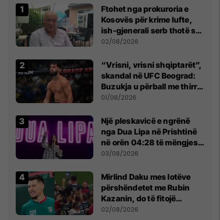
Ftohet nga prokuroria e
Kosovës për krime lufte,
ish-gjenerali serb thotë se
dikush e tradhtoi në
02/08/2026
Beograd
“Vrisni, vrisni shqiptarët”,
skandal në UFC Beograd:
Buzukja u përball me thirrje
anti-shqiptare nga
01/08/2026
tribunat
Një pleskavicë e ngrënë
nga Dua Lipa në Prishtinë
në orën 04:28 të mëngjesit
- dhe bota digjitale serbe
03/08/2026
shpall gjendjen e luftës
Mirlind Daku mes lotëve
përshëndetet me Rubin
Kazanin, do të fitojë
miliona te Spartak Moska
02/08/2026