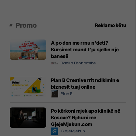
Promo
Reklamo këtu
A po don me rrnu n’deti?
Kursimet mund t’ju sjellin një
banesë
Banka Ekonomike
Plan B Creative rrit ndikimin e
biznesit tuaj online
Plan B
Po kërkoni mjek apo klinikë në
Kosovë? Njihuni me
GjejeMjekun.com
GjejeMjekun