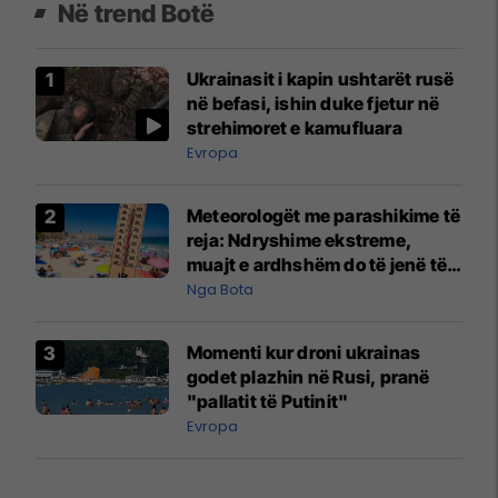
Në trend Botë
Ukrainasit i kapin ushtarët rusë
në befasi, ishin duke fjetur në
strehimoret e kamufluara
Evropa
Meteorologët me parashikime të
reja: Ndryshime ekstreme,
muajt e ardhshëm do të jenë të
pazakontë
Nga Bota
Momenti kur droni ukrainas
godet plazhin në Rusi, pranë
"pallatit të Putinit"
Evropa