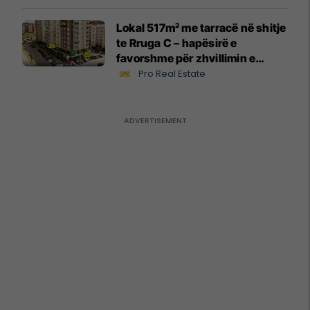
Lokal 517m² me tarracë në shitje
te Rruga C – hapësirë e
favorshme për zhvillimin e
biznesit #15796
Pro Real Estate