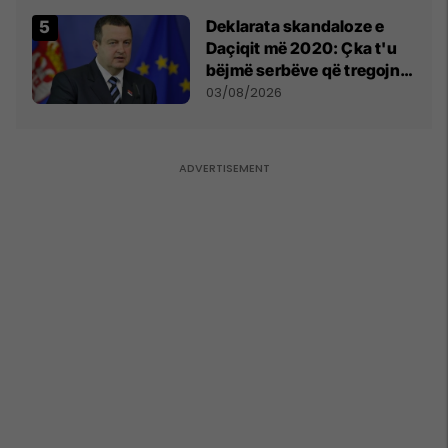
​Deklarata skandaloze e
Daçiqit më 2020: Çka t'u
bëjmë serbëve që tregojnë
ku janë varrosur shqiptarët
03/08/2026
në Serbi