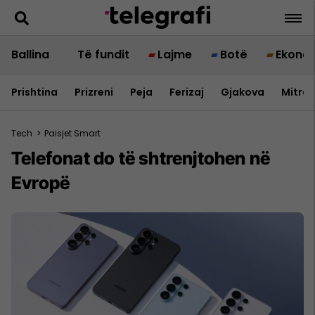
Ballina
Të fundit
Lajme
Botë
Ekono
Prishtina
Prizreni
Peja
Ferizaj
Gjakova
Mitrov
Tech
>
Paisjet Smart
Telefonat do të shtrenjtohen në
Evropë