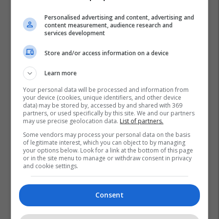
Personalised advertising and content, advertising and
content measurement, audience research and
services development
Store and/or access information on a device
Learn more
Your personal data will be processed and information from
your device (cookies, unique identifiers, and other device
data) may be stored by, accessed by and shared with 369
partners, or used specifically by this site. We and our partners
may use precise geolocation data.
List of partners.
Some vendors may process your personal data on the basis
Xiaomi
Apple
Iphone
of legitimate interest, which you can object to by managing
your options below. Look for a link at the bottom of this page
or in the site menu to manage or withdraw consent in privacy
and cookie settings.
Consent