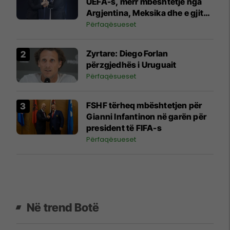
UEFA-s, merr mbështetje nga
Argjentina, Meksika dhe e gjithë
Afrika
Përfaqësueset
Zyrtare: Diego Forlan
përzgjedhës i Uruguait
Përfaqësueset
FSHF tërheq mbështetjen për
Gianni Infantinon në garën për
president të FIFA-s
Përfaqësueset
Në trend Botë