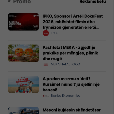
Promo
Reklamo këtu
IPKO, Sponsor i Artë i DokuFest
2026, mbështet filmin dhe
frymëzon gjeneratën e re të
krijuesve
IPKO
Pashtetat MEKA - zgjedhje
praktike për mëngjes, piknik
dhe rrugë
MEKA HALAL FOOD
A po don me rrnu n’deti?
Kursimet mund t’ju sjellin një
banesë
Banka Ekonomike
Mësoni kujdesin shëndetësor