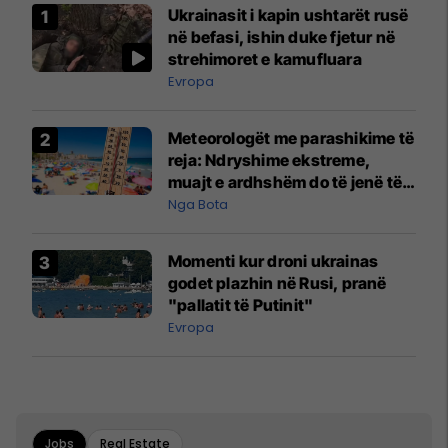
Ukrainasit i kapin ushtarët rusë
në befasi, ishin duke fjetur në
strehimoret e kamufluara
Evropa
Meteorologët me parashikime të
reja: Ndryshime ekstreme,
muajt e ardhshëm do të jenë të
pazakontë
Nga Bota
Momenti kur droni ukrainas
godet plazhin në Rusi, pranë
"pallatit të Putinit"
Evropa
Jobs
Real Estate