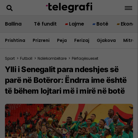
Ballina
Të fundit
Lajme
Botë
Ekono
Prishtina
Prizreni
Peja
Ferizaj
Gjakova
Mitrov
Sport
>
Futboll
>
Ndërkombëtare
>
Përfaqësueset
Ylli i Senegalit para ndeshjes së
parë në Botëror: Ëndrra ime është
të bëhem lojtari më i mirë në botë