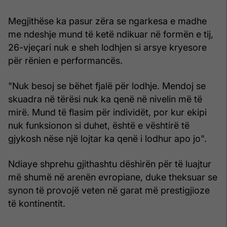
Megjithëse ka pasur zëra se ngarkesa e madhe
me ndeshje mund të ketë ndikuar në formën e tij,
26-vjeçari nuk e sheh lodhjen si arsye kryesore
për rënien e performancës.
"Nuk besoj se bëhet fjalë për lodhje. Mendoj se
skuadra në tërësi nuk ka qenë në nivelin më të
mirë. Mund të flasim për individët, por kur ekipi
nuk funksionon si duhet, është e vështirë të
gjykosh nëse një lojtar ka qenë i lodhur apo jo".
Ndiaye shprehu gjithashtu dëshirën për të luajtur
më shumë në arenën evropiane, duke theksuar se
synon të provojë veten në garat më prestigjioze
të kontinentit.