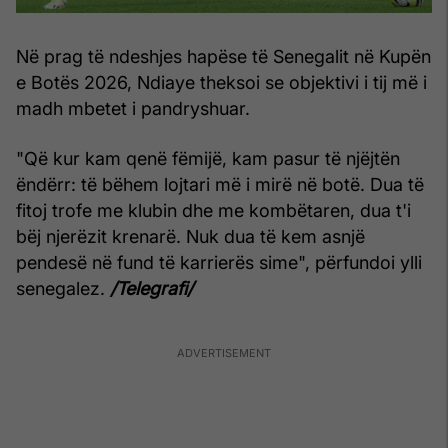
Në prag të ndeshjes hapëse të Senegalit në Kupën
e Botës 2026, Ndiaye theksoi se objektivi i tij më i
madh mbetet i pandryshuar.
"Që kur kam qenë fëmijë, kam pasur të njëjtën
ëndërr: të bëhem lojtari më i mirë në botë. Dua të
fitoj trofe me klubin dhe me kombëtaren, dua t'i
bëj njerëzit krenarë. Nuk dua të kem asnjë
pendesë në fund të karrierës sime", përfundoi ylli
senegalez.
/Telegrafi/