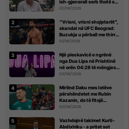
ish-gjenerali serb thotë se
dikush e tradhtoi në
02/08/2026
Beograd
“Vrisni, vrisni shqiptarët”,
skandal në UFC Beograd:
Buzukja u përball me thirrje
anti-shqiptare nga
01/08/2026
tribunat
Një pleskavicë e ngrënë
nga Dua Lipa në Prishtinë
në orën 04:28 të mëngjesit
- dhe bota digjitale serbe
03/08/2026
shpall gjendjen e luftës
Mirlind Daku mes lotëve
përshëndetet me Rubin
Kazanin, do të fitojë
miliona te Spartak Moska
02/08/2026
Vazhdojnë takimet Kurti-
Abdixhiku - a pritet sot