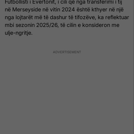
Futbollisti i Evertonit, i cili që nga transferimi i tij
në Merseyside në vitin 2024 është kthyer në një
nga lojtarët më të dashur të tifozëve, ka reflektuar
mbi sezonin 2025/26, të cilin e konsideron me
ulje-ngritje.