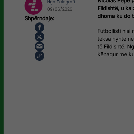
Nicolas Pepe (3
Nga
Telegrafi
Fildishtë, u ka
09/06/2026
dhoma ku do t
Futbollisti nisi
teksa hynte n
të Fildishtë. N
kënaqur me ku