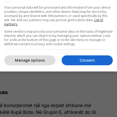
Your personal data will be processed and information from your device
(cookies, unique identifiers, and other device data) may be stored by,
is post on Instagram
accessed by and shared with 369 partners, or used specifically by this
site. We and our partners may use precise geolocation data.
List of
partners.
Some vendors may process your personal data on the basis of legitimate
interest, which you can object to by managing your options below. Look
for a link at the bottom of this page or in the site menu to manage or
withdraw consent in privacy and cookie settings.
Manage options
Consent
ed by ESPN FC (@espnfc)
dues
htë konsiderohet një nga ekipet afrikane më
 këtë Kupë Bote. Në Grupin E, afrikanët do të