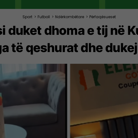
Sport
>
Futboll
>
Ndërkombëtare
>
Përfaqësueset
si duket dhoma e tij në 
ga të qeshurat dhe dukej