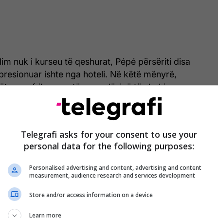
lim nuk i kurseu të qeshurat, Pépé përsëriti disa
mpresionuar ishte nga hoteli. Në këtë mënyrë,
ëtares afrikane patën mundësinë të shohin
mbientet ku do të qëndrojnë futbollistët e tyre
s në turneun më të madh të futbollit botëror.
Telegrafi asks for your consent to use your
personal data for the following purposes:
Personalised advertising and content, advertising and content
measurement, audience research and services development
Store and/or access information on a device
Learn more