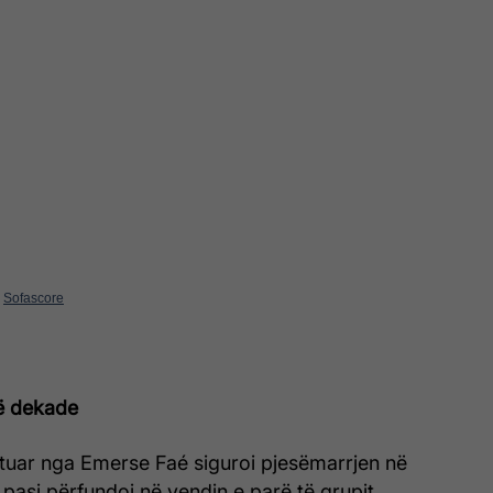
y
Sofascore
jë dekade
tuar nga Emerse Faé siguroi pjesëmarrjen në
pasi përfundoi në vendin e parë të grupit