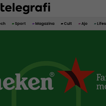
ech
Sport
Magazina
Cult
Ajo
Life