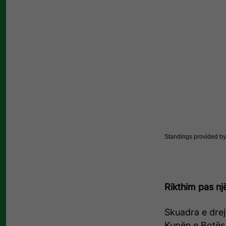
Standings provided b
Rikthim pas n
Skuadra e drej
Kupën e Botës 