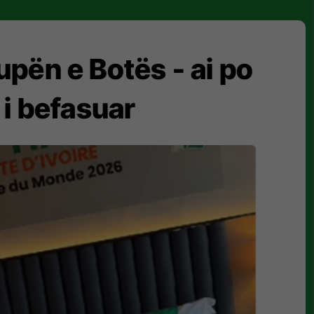
Kupën e Botës - ai po
 i befasuar