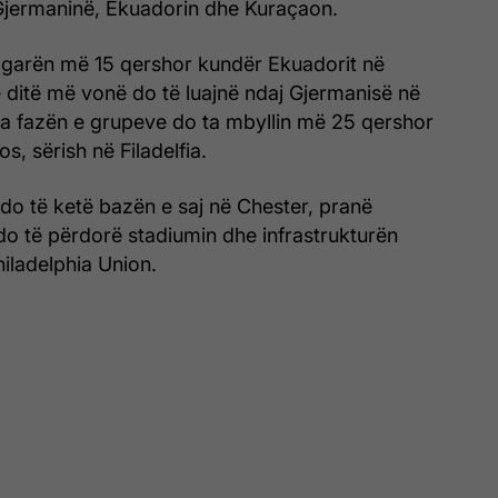
Gjermaninë, Ekuadorin dhe Kuraçaon.
n garën më 15 qershor kundër Ekuadorit në
së ditë më vonë do të luajnë ndaj Gjermanisë në
a fazën e grupeve do ta mbyllin më 25 qershor
, sërish në Filadelfia.
do të ketë bazën e saj në Chester, pranë
u do të përdorë stadiumin dhe infrastrukturën
hiladelphia Union.