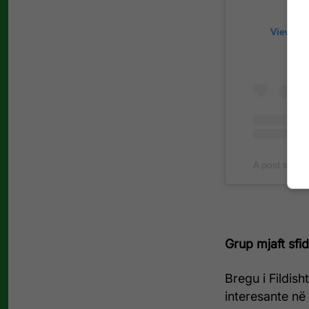
View th
A post shar
Grup mjaft sfi
Bregu i Fildis
interesante në