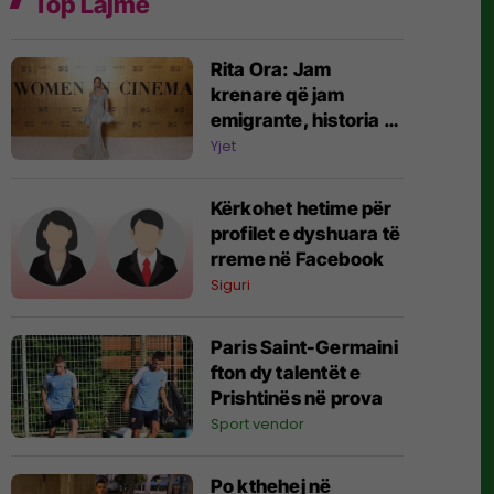
Top Lajme
Rita Ora: Jam
krenare që jam
emigrante, historia e
familjes sime më ka
Yjet
bërë më të fortë
Kërkohet hetime për
profilet e dyshuara të
rreme në Facebook
Siguri
Paris Saint-Germaini
fton dy talentët e
Prishtinës në prova
Sport vendor
Po kthehej në