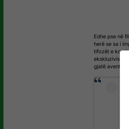
Edhe pse në fil
herë se sa i i
tifozët e komb
ekskluzivisht a
gjatë aventurë