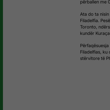
përballen me 
Ata do ta nisi
Filadelfia. Pe
Toronto, ndërs
kundër Kuraçaos
Përfaqësuesja 
Filadelfias, k
stërvitore të P