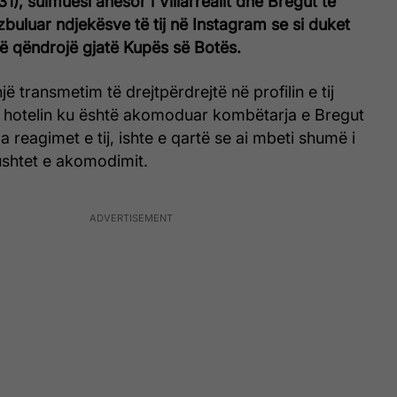
1), sulmuesi anësor i Villarrealit dhe Bregut të
 zbuluar ndjekësve të tij në Instagram se si duket
ë qëndrojë gjatë Kupës së Botës.
 një transmetim të drejtpërdrejtë në profilin e tij
ë hotelin ku është akomoduar kombëtarja e Bregut
ga reagimet e tij, ishte e qartë se ai mbeti shumë i
shtet e akomodimit.