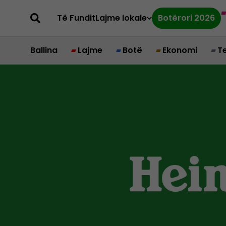
Të Fundit
Lajme lokale
Botërori 2026
Ballina
Lajme
Botë
Ekonomi
T