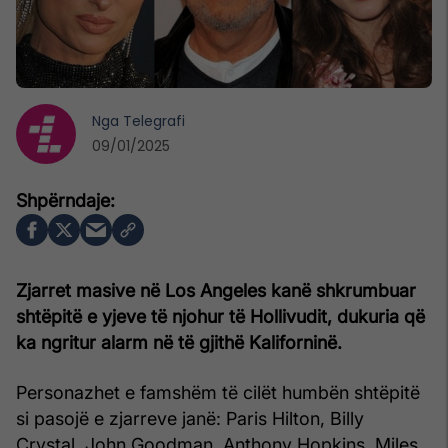
Nga
Telegrafi
09/01/2025
Zjarret masive në Los Angeles kanë shkrumbuar
shtëpitë e yjeve të njohur të Hollivudit, dukuria që
ka ngritur alarm në të gjithë Kaliforninë.
Personazhet e famshëm të cilët humbën shtëpitë
si pasojë e zjarreve janë: Paris Hilton, Billy
Crystal, John Goodman, Anthony Hopkins, Miles