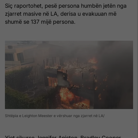
Siç raportohet, pesë persona humbën jetën nga
zjarret masive në LA, derisa u evakuuan më
shumë se 137 mijë persona.
Shtëpia e Leighton Meester e vërshuar nga zjarret në LA
Yjet sikurse Jennifer Aniston, Bradley Cooper,