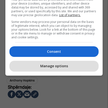
your device (cookies, unique identifiers, and other device
data) may be stored by, accessed by and shared with 369
partners, or used specifically by this site. We and our partners
may use precise geolocation data.
List of partners.
Some vendors may process your personal data on the basis
of legitimate interest, which you can object to by managing
your options below. Look for a link at the bottom of this page
or in the site menu to manage or withdraw consent in privacy
and cookie settings.
Consent
Manage options
Paris Hilton
John Goodman
Billy Crystal
Anthony Hopkins