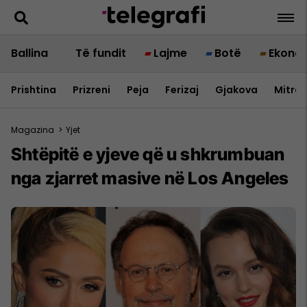
Ballina
Të fundit
Lajme
Botë
Ekono
Prishtina
Prizreni
Peja
Ferizaj
Gjakova
Mitrov
Magazina
>
Yjet
Shtëpitë e yjeve që u shkrumbuan
nga zjarret masive në Los Angeles