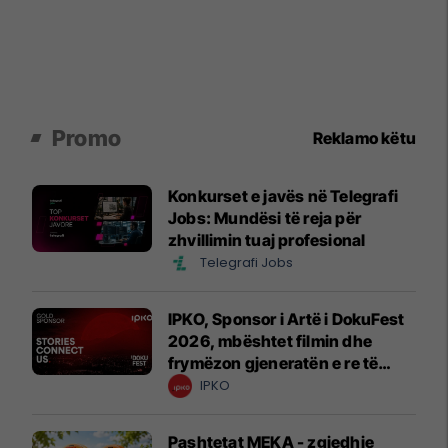
Promo
Reklamo këtu
Konkurset e javës në Telegrafi
Jobs: Mundësi të reja për
zhvillimin tuaj profesional
Telegrafi Jobs
IPKO, Sponsor i Artë i DokuFest
2026, mbështet filmin dhe
frymëzon gjeneratën e re të
krijuesve
IPKO
Pashtetat MEKA - zgjedhje