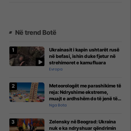
Në trend Botë
Ukrainasit i kapin ushtarët rusë
në befasi, ishin duke fjetur në
strehimoret e kamufluara
Evropa
Meteorologët me parashikime të
reja: Ndryshime ekstreme,
muajt e ardhshëm do të jenë të
pazakontë
Nga Bota
Zelensky në Beograd: Ukraina
nuk e ka ndryshuar qëndrimin