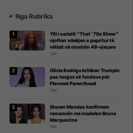
Nga Rubrika
Ylli i serialit “That ’70s Show”
njofton vdekjen e papritur të
vëllait në moshën 48-vjeçare
Yjet
Olivia Rodrigo kritikon Trumpin
pas heqjes së fondeve për
Planned Parenthood
Yjet
Shawn Mendes konfirmon
romancën me modelen Bruna
Marquezine
Yjet