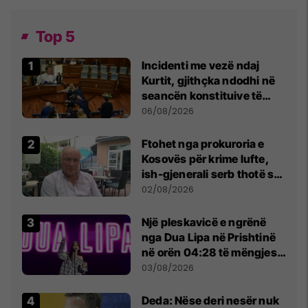
Top 5
Incidenti me vezë ndaj
Kurtit, gjithçka ndodhi në
seancën konstituive të
Kuvendit
06/08/2026
Ftohet nga prokuroria e
Kosovës për krime lufte,
ish-gjenerali serb thotë se
dikush e tradhtoi në
02/08/2026
Beograd
Një pleskavicë e ngrënë
nga Dua Lipa në Prishtinë
në orën 04:28 të mëngjesit
- dhe bota digjitale serbe
03/08/2026
shpall gjendjen e luftës
Deda: Nëse deri nesër nuk