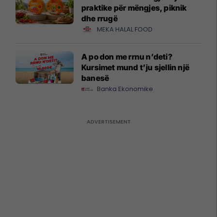
praktike për mëngjes, piknik
dhe rrugë
MEKA HALAL FOOD
A po don me rrnu n’deti?
Kursimet mund t’ju sjellin një
banesë
Banka Ekonomike