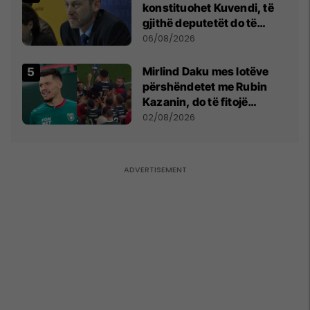
konstituohet Kuvendi, të
gjithë deputetët do të
bëjnë shkelje të rëndë
06/08/2026
kushtetuese
Mirlind Daku mes lotëve
përshëndetet me Rubin
Kazanin, do të fitojë
miliona te Spartak Moska
02/08/2026